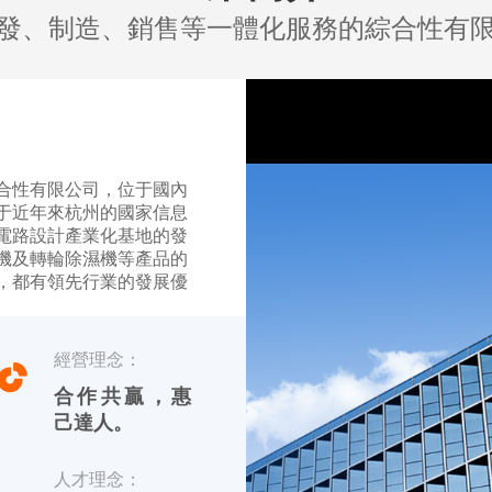
發、制造、銷售等一體化服務的綜合性有
合性有限公司，位于國內
于近年來杭州的國家信息
電路設計產業化基地的發
機及轉輪除濕機等產品的
，都有領先行業的發展優
【友川】，英文標識
經營理念：
品 川田電器目前專業生產
合作共贏，惠
己達人。
人才理念：