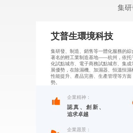
集研
艾普生環境科技
集研發、制造、銷售等一體化服務的綜
著名的輕工業制造基地——杭州，依托
化試點城市、電子商務試點城市、集成
展優勢，在除濕機、加濕器、恒溫恒濕
性能提升、產品完善、生產管理等方面
勢。
杭州川田電器擁有自主品牌，中文標識
企業精神：
【YOTREE】。川田電器——核心產
認真、創新、
除濕機、加濕機及周邊濕度控制產品。
追求卓越
企業愿景：