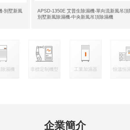
濕機-別墅新風
APSD-1350E 艾普生除濕機-單向流新風吊頂
別墅新風除濕機-中央新風吊頂除濕機
業除濕機
非標定制機型
工業加濕器
恒溫恒
企業簡介