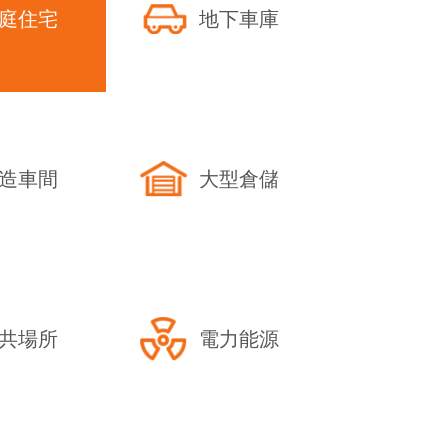
庭住宅
地下車庫
地下車庫除
方案-合理
物業地下停
庫除濕設備
工業除濕機
造車間
大型倉儲
針對地下車庫的
如面積大、濕氣
放密集、空氣流
排水困難等特點
濕機時需綜合考
共場所
電力能源
素，以下是具體
議：一、根據面
機容量對于大型
可以依據車庫···