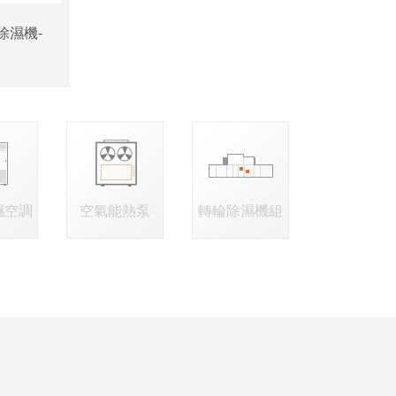
除濕機-
濕空調
空氣能熱泵
轉輪除濕機組