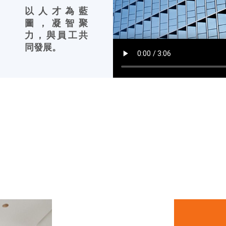
以人才為藍
圖，凝智聚
力，與員工共
同發展。
解決方案
領先行業的發展優勢