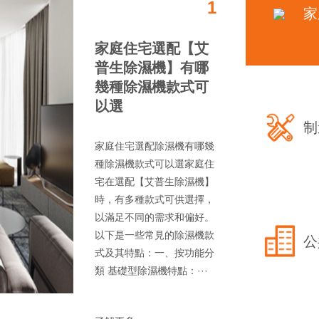
1
家
家庭住宅選配【艾
普生除濕機】有哪
幾種除濕機款式可
以選
制
家庭住宅選配除濕機有哪幾
種除濕機款式可以選家庭住
宅在選配【艾普生除濕機】
時，有多種款式可供選擇，
以滿足不同的需求和偏好。
以下是一些常見的除濕機款
公
式及其特點：一、按功能分
類 基礎型除濕機特點：···