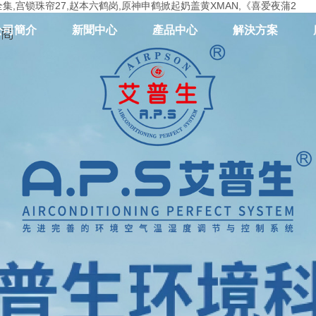
集,宫锁珠帘27,赵本六鹤岗,原神申鹤掀起奶盖黄XMAN,《喜爱夜蒲2
公司簡介
新聞中心
產品中心
解決方案