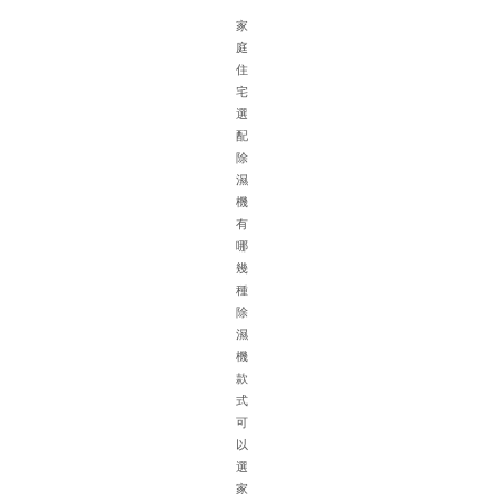
家
庭
住
宅
選
備
配
除
濕
機
有
哪
幾
(
種
除
濕
機
款
式
針
可
對
以
地
選
下
家