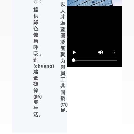
景：
以
(yè)化基地的發(fā)展
提
人
優(yōu)勢，在除濕
供
才
機、加濕器、恒溫恒
綠
為
濕機及轉(zhuǎn)輪除
色
藍
濕機等產(chǎn)品的
健
圖，
性能提升、產(chǎn)
康
凝
品完善、生產(chǎn)
呼
智
管理等方面，都有領
吸，
聚
先行業(yè)的發(fā)展
創
力，
優(yōu)勢。
(chuàng)
與
建
杭州川田電器擁有自
員
低
主品牌，中文標識
工
碳
【友川】，英文標識
共
節
【YOTREE】。川田
同
(jié)
電器——核心產
發
能
(chǎn)品 川田電器目
(fā)
生
前專業(yè)生產
展。
活。
(chǎn)除濕機、加濕
機及周邊濕度控制產
(chǎn)品。