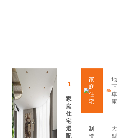
解決方案
領先行業(yè)的發(fā)展優(yōu)勢
家
地
1
庭
下
住
車
家
宅
庫
庭
住
宅
選
制
大
配
造
型