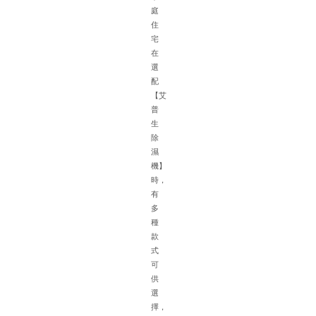
車
庭
庫
住
的
宅
特
在
殊
選
環
配
(h
【艾
境
普
如
生
面
除
積
濕
大
機】
濕
時，
氣
有
重
多
車
種
輛
款
擺
式
放
可
密
供
集
選
空
擇，