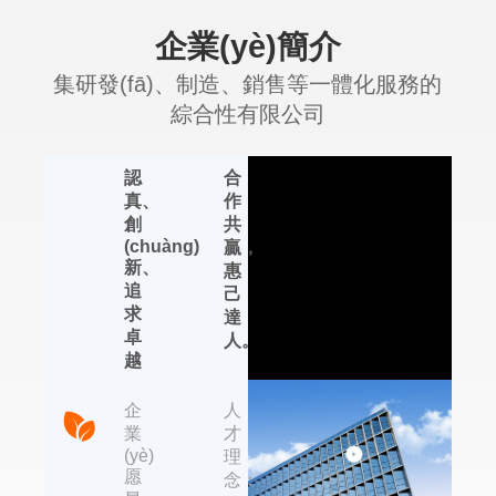
企業(yè)簡介
企
經
(jīng)
業
集研發(fā)、制造、銷售等一體化服務的
營
(yè)
綜合性有限公司
精
理
神：
念：
認
合
艾普生環
真、
作
創
共
(huán)境科技
(chuàng)
贏，
新、
惠
集研發(fā)、制造、
追
己
銷售等一體化服務的
求
達
綜合性有限公司，位
卓
人。
于國內(nèi)著名的輕
越
工業(yè)制造基地
——杭州，依托于近
企
人
年來杭州的國家信息
業
才
化試點城市、電子商
(yè)
理
務試點城市、集成電
愿
念：
路設計產(chǎn)業