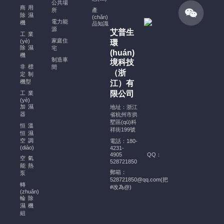
公共場
裝
商用
所
產
規
除濕
(chǎn)
電力能
機
(guī)
品知識
源
艾普生
范、
工業
家庭住
(yè)
環
注
除濕
宅
(huán)
意
機
制造車
境科技
事
非標
間
（浙
定制
項
機型
江）有
及
限公司
工業
穩
(yè)
(wěn)
加濕
地址：浙江
器
省杭州市拱
定
墅區(qū)科
恒溫
運
祥街199號
恒濕
行
空調
電話：180-
的
(diào)
4231-
4905
QQ：
幫
空氣
528721850
能熱
助
郵箱：
泵
酒
528721850@qq.com(把
轉
#改為@)
窖
(zhuǎn)
輪除
恒
濕機
溫
組
恒