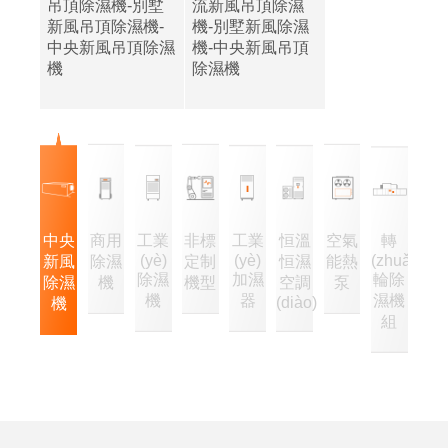
吊頂除濕機-別墅
流新風吊頂除濕
新風吊頂除濕機-
機-別墅新風除濕
中央新風吊頂除濕
機-中央新風吊頂
機
除濕機
中央
商用
工業
非標
工業
恒溫
空氣
轉
(yè)
(yè)
(zhuǎn)
新風
除濕
定制
恒濕
能熱
除濕
加濕
輪除
除濕
機
機型
空調
泵
機
器
濕機
(diào)
機
組