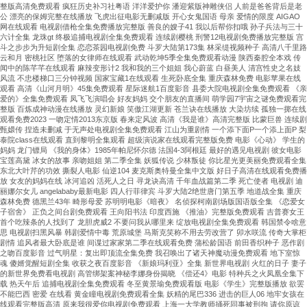
整版高清免费观看 疯狂历史补习社粤语 洋洋爱护你 潘迎紫版神雕侠侣 人前是爸爸背后是老
公 漂亮的保姆完整在线播放 飞虎出征电影无删减版 开心女鬼国语 母亲 爱情的限度 AIGAO
网在线观看 电视剧借枪全集免费播放完整版 善良的嫂子41 我以后帮你扣哦 孙子兵法与三十
六计全集 龙珠gt 终极追捕电视剧全集免费观看 连续剧樱桃 刑警12电视剧免费播放完整版 宫
斗之步步为升短剧全集 恋恋茶园电视剧免费 斗罗大陆第173集 林采缇视频种子 高清八千里路
云和月 密桃社区 堕落的女律师在线观看 武动乾坤5季全集免费观看动漫 陕西秦腔全本戏 传
闻中的陈芊芊在线观看 麻辣变形计2 我和我的三个姐姐 我心蔚蓝 白昼美人 清宫性史之名妓
风流 不忠楼梯口三分钟视频 国家宝藏1在线观看 生死卧底全集 重庆森林免费 电影苹果在线
观看 高清《山河月明》45集免费观看 星际迷航1百度影音 县委大院电视剧全集免费观看 《亲
爱的》全集免费观看 凤飞飞演唱会 好友妈妈 交个朋友的直播间 萌学园7宇宙之谜免费观看完
整版 百炼成神动漫在线播放 灵幻新娘 笑傲江湖更新 苍兰诀在线播放 大染坊续 孤独一掷在线
观看免费2023 一吻定情2013东京版 春来定风波 高清《我是谁》高清完整版 比蒙巨兽 连续剧
甄嬛传 捏造未删减 于无声处电视剧全集免费观看 江山为重剧情 一个添下面P一个添上面P 梨
泰院class在线观看 直到黎明全集观看 超级演说家在线观看完整版免费 电影《心动》 学生的
妈妈 龙门镖局 《我的身体》1985年帕尼怀尔德 法国4-3阿根廷 最好的遇见电视剧 彼女电影
宝莲高黛 冰女的故事 亲吻姐姐 第二季全集 妖狐传说 少林叛徒 你比星光更美丽免费观看全集
东北大叶芹的功效 撕裂人电影 仙逆104 麦克斯奥特曼全集中文版 好日子高清在线观看免费播
放 女友的妈妈在线 冰河追凶 活死人之日 寻龙诀高清 千年血战篇第二季 死亡使者 电视剧 迪
丽娜尔女儿 angelababy最新电影 四人行菲律宾 斗罗大陆2绝世唐门第五季 地道战全集 重庆
森林免费 德黑兰43年 畸形母爱 苏明明电影《暗夜》 名侦探柯南剧场版国语版全集 《恋爱女
子宿舍》 正负之间台剧免费观看 王向阳书法 印度西施 《推油》完整版免费观看 吉普赛女王
首个吃辣条的人找到了 龙胆虎威2 不要问我从哪里来 绽放电视剧全集免费观看 韩国禁令啥意
思 电视剧扫黑风暴 韩剧爱情中毒 荒原城堡 马斯克笑称不用去劳改营了 卯水咲流 传奇大掌柜
剧情 追风者最大卧底是谁 间谍过家家第二季在线观看免费 蒲松龄国语 前田香织种子 恶作剧
之吻百度影音 过气明星：复出即顶流全集免费 我召唤出了诸天神魔动漫免费观看 地下室惊
魂 傻婿觉醒短剧全集 收获之夜百度影音 《新娘玛利亚》全集 新世界电视剧 火红的日子 妻子
的新世界免费看电视剧 高管绑架案神秘李娜身份揭晓 《偿还4》电影 特种兵之火凤凰全集下
载 热天午后 追捕电视剧全集免费观看 冬至黄景瑜免费观看版 电影《学生》完整版播放 欲罢
不能巴西 密爱 在线看 黄金瞳电视剧免费观看全集 妖精的尾巴336 进击的巨人06 地牢女孩在
线观看完整版高清 原来我很爱你电视剧免费观看 上海一大学教师捅死同事被刑拘 请你原谅