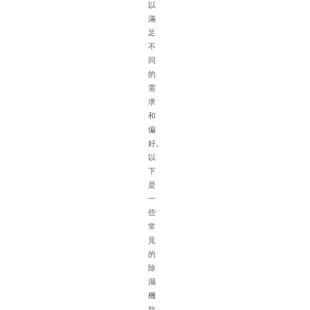
氣
以
流
滿
通
足
不
不
方
同
便
的
排
需
水
求
困
和
難
偏
等
好。
特
以
點
下
在
是
選
一
配
些
除
常
濕
見
機
的
時
除
需
濕
綜
機
合
款