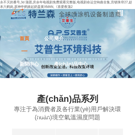
永不灭的番号,3d 蒲团,庆余年电视剧免费观看完整版,电视剧命运交响曲全集,宫锁珠帘27,赵
本六鹤岗,原神申鹤掀起奶盖黄XMAN,《喜爱夜蒲2
首頁
公司簡介
新聞中心
產(chǎn)品中心
解決方案
應用案例
產(chǎn)品系列
專注于為消費者及各行業(yè)用戶解決環
聯(lián)系我們
(huán)境空氣溫濕度問題