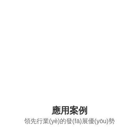
了
解
更
多
應用案例
領先行業(yè)的發(fā)展優(yōu)勢