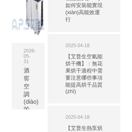
如何安裝能實現
(xiàn)高能效運
行
2025-04-18
2026-
05-
【艾普生空氣能
31
烘干機】：無花
酒
果烘干過程中需
要注意哪些事項
窖
能提高烘干品質
空
(zhì)
調
(diào)
的
安
2025-04-18
裝
【艾普生熱泵烘