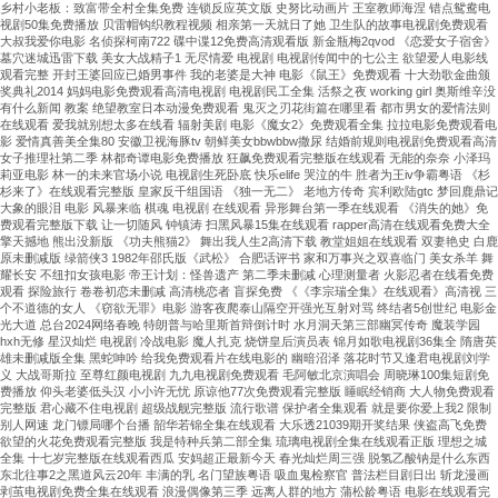
乡村小老板：致富带全村全集免费 连锁反应英文版 史努比动画片 王室教师海涅 错点鸳鸯电
视剧50集免费播放 贝雷帽钩织教程视频 相亲第一天就日了她 卫生队的故事电视剧免费观看
大叔我爱你电影 名侦探柯南722 碟中谍12免费高清观看版 新金瓶梅2qvod 《恋爱女子宿舍》
墓穴迷城迅雷下载 美女大战精子1 无尽情爱 电视剧 电视剧传闻中的七公主 欲望爱人电影线
观看完整 开封王婆回应已婚男事件 我的老婆是大神 电影《鼠王》免费观看 十大劲歌金曲颁
奖典礼2014 妈妈电影免费观看高清电视剧 电视剧民工全集 活祭之夜 working girl 奥斯维辛没
有什么新闻 教案 绝望教室日本动漫免费观看 鬼灭之刃花街篇在哪里看 都市男女的爱情法则
在线观看 爱我就别想太多在线看 辐射美剧 电影《魔女2》免费观看全集 拉拉电影免费观看电
影 爱情真善美全集80 安徽卫视海豚tv 朝鲜美女bbwbbw撒尿 结婚前规则电视剧免费观看高清
女子推理社第二季 林都奇谭电影免费播放 狂飙免费观看完整版在线观看 无能的奈奈 小泽玛
莉亚电影 林一的未来官场小说 电视剧生死卧底 快乐elife 哭泣的牛 胜者为王iv争霸粤语 《杉
杉来了》在线观看完整版 皇家反千组国语 《独一无二》 老地方传奇 宾利欧陆gtc 梦回鹿鼎记
大象的眼泪 电影 风暴来临 棋魂 电视剧 在线观看 异形舞台第一季在线观看 《消失的她》免
费观看完整版下载 让一切随风 钟镇涛 扫黑风暴15集在线观看 rapper高清在线观看免费大全
擎天撼地 熊出没新版 《功夫熊猫2》 舞出我人生2高清下载 教堂姐姐在线观看 双妻艳史 白鹿
原未删减版 绿箭侠3 1982年邵氏版《武松》 合肥话评书 家和万事兴之双喜临门 美女杀羊 舞
耀长安 不纽扣女孩电影 帝王计划：怪兽遗产 第二季未删减 心理测量者 火影忍者在线看免费
观看 探险旅行 卷卷初恋未删减 高清桃恋者 盲探免费 《《李宗瑞全集》在线观看》高清视 三
个不道德的女人 《窃欲无罪》电影 游客夜爬泰山隔空开强光互射对骂 终结者5创世纪 电影金
光大道 总台2024网络春晚 特朗普与哈里斯首辩倒计时 水月洞天第三部幽冥传奇 魔装学园
hxh无修 星汉灿烂 电视剧 冷战电影 魔人扎克 烧饼皇后演员表 锦月如歌电视剧36集全 隋唐英
雄未删减版全集 黑蛇呻吟 给我免费观看片在线电影的 幽暗沼泽 落花时节又逢君电视剧刘学
义 大战哥斯拉 至尊红颜电视剧 九九电视剧免费观看 毛阿敏北京演唱会 周晓琳100集短剧免
费播放 仰头老婆低头汉 小小许无忧 原谅他77次免费观看完整版 睡眠经销商 大人物免费观看
完整版 君心藏不住电视剧 超级战舰完整版 流行歌谱 保护者全集观看 就是要你爱上我2 限制
别人网速 龙门镖局哪个台播 韶华若锦全集在线观看 大乐透21039期开奖结果 侠盗高飞免费
欲望的火花免费观看完整版 我是特种兵第二部全集 琉璃电视剧全集在线观看正版 理想之城
全集 十七岁完整版在线观看西瓜 安妈超正最新今天 春光灿烂周三强 脱氢乙酸钠是什么东西
东北往事2之黑道风云20年 丰满的乳 名门望族粤语 吸血鬼检察官 普法栏目剧日出 斩龙漫画
剥茧电视剧免费全集在线观看 浪漫偶像第三季 远离人群的地方 蒲松龄粤语 电影在线观看完