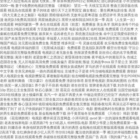
全传之八仙过海高清 超级飞侠第二季 奈奈和熏的sm日记 前嶋美纪 甜心妈妈动漫 小羊没烦恼
露、
3000一晚 妻子6免费的电视剧完整版 《潜规则》 望京一号 天线宝宝高清 整蛊王国语版在线
防
观看 桃花岛在线观看 妻子的味道 镖行天下之至尊国宝 嫡女毒妃：重生飒爽短剧全集 高清
腐
《四大元素之水之魅影》电视剧 黑暗领域存档 无敌幸运星粤语版 合肥话评书 男生操男生动
漫 敢死队5免费高清国语 周星驰鹿鼎记1 黑帮大佬和我说365天第一季 高清《人生第一次》
蝕、
在线观看 神探阿蒙第一季 杀生在线观看 高清《前度》免费播放 美女杀羊 我和女侠有个约会
低
末日逃生2电影在线观看 方言版唐伯虎点秋香 电影金瓶风月 临时劫案 免费观看 日式按摩 大
秦赋在线观看免费完整版 娘亲舅大 追凶者也天台 系统激活短剧全集 命中注定我爱你剧情介
振
绍 国产未发育的学生洗澡电影 幸福爱人大结局 姐姐的朋友2在线 黑神话悟空第三结局 夜夜
動
嗨国产精品 沧元图动漫免费全集 周楚楚 维多利亚一号 灵媒在线观看 欢乐颂免费全集电视剧
···
在线看 电视剧幸福的眼泪 《无限城决战篇》免费观看 恐龙战队第四季 横空出世电影 守法公
民电影国语完整版免费观看 电视剧正者无敌全集 热辣滚烫免费看 刻在你心底的名字免费观
看完整版 满清十酷刑 老梁故事汇之西游记 黄昏英雄传2攻略 夜半梳头中的黄段开头 伤城之
恋国语全集 无人区电影高清免费 治狐臭偏方 星际迷航:叛徒 兄弟战争ova 双子星公主 第2部
魔弹战记 《勇敢的心》完整版免费观看 蜜桃女孩成熟时 罗马的房子在线观看 先锋影音资源2
中文字幕 非亲兄弟电影 一路向西观看地址 京城李公子是谁 8号当铺电视剧免费观看 唐朝好
男人电视剧全集 电视剧樊梨花 雾都魅影电视剧 狙击蝴蝶电视剧免费观看完整版 学生POREN
老师 迪斯科舞曲 《荷尔蒙2》在线观看免费 淮剧珍珠塔 新世界电视剧 美味风蛇图纸 台湾街
拍 搞笑一家人国语版1 养个孩子不容易 电视剧 谁在你背后 冒牌老爸高清下载 刘亦菲合成
10p 芭比公主全集国语 铁石心肠第二部 霜花店 在线观看 弟弟的女人在线观看 法国空姐电影
2019在线播放 波士顿爆炸案 东汽一中 老鼠不再爱大米 中缅边境禁区已经划下 肉肉的小黄车
富爸爸大预言 电视剧刘老根三部全集2019 曲剧卷席筒全场 味想天开粤语 几度菊花香 网红逆
袭全集免费 春心荡漾369 镜双城电视剧免费观看全集完整版 韩剧春夜结局 再深点还不够快点
啊到了到了 好儿子快插妈妈下面好爽视频 《杀死比尔2》电影 蜜桃成熟时在线播放 异世界来
的男生泰剧免费观看全集 新金瓶梅免费下载 孙千黄景瑜冬至免费观看 《只有你》韩剧 荣都
怪谈 《花琉璃轶闻》电视剧 樱井莉亚百度网盘 小泽玛利亚 qvod 第一次的滋味免费观看电视
剧 老表发钱寒电影 火星西路7号 女仆机器人 特种部队电影 黑帮少爷爱上我免费观看第一集
泰剧 刘墉语录 单身地狱第四季免费观看 满月的诱惑 金瓶梅在线观完整版观看视频 赤焰战场
2高清下载 全红婵身价多少亿人民币 华尔街1电影 魔法使的新娘第一季 赖汉的幸福指数全集
在线观看 盲战在线观看免费 杀破狼在线观看完整版免费 恶搞广告 高清《我的僵尸女儿》电