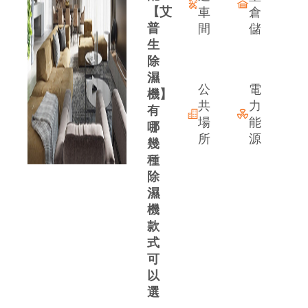
【艾
車
倉
普
間
儲
生
除
案
濕
公
電
機】
共
力
有
場
能
哪
所
源
幾
種
除
濕
(
機
款
式
可
以
選