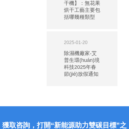
規
干機】：無花果
(guī)
烘干工藝主要包
范：
括哪幾種類型
艾
普
生
2025-01-20
酒
除濕機廠家-艾
窖
普生環(huán)境
低
科技2025年春
溫
節(jié)放假通知
空
調
(diào)
如
何
安
裝
獲取咨詢，打開“新能源助力雙碳目標”之