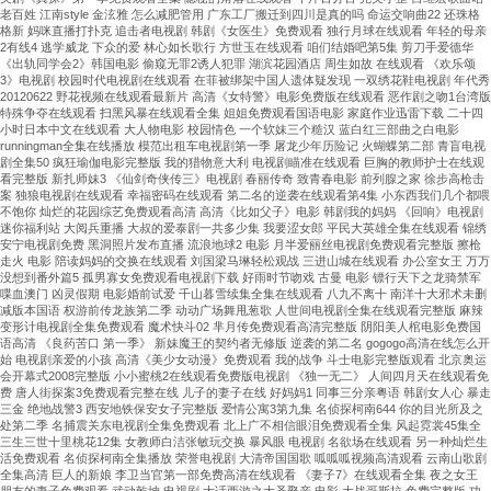
老百姓 江南style 金泫雅 怎么减肥管用 广东工厂搬迁到四川是真的吗 命运交响曲22 还珠格
格新 妈咪直播打扑克 追击者电视剧 韩剧《女医生》免费观看 独行月球在线观看 年轻的母亲
2有线4 逃学威龙 下众的爱 林心如长歌行 方世玉在线观看 咱们结婚吧第5集 剪刀手爱德华
《出轨同学会2》韩国电影 偷窥无罪2诱人犯罪 湖滨花园酒店 周生如故 在线观看 《欢乐颂
3》电视剧 校园时代电视剧在线观看 在菲被绑架中国人遗体疑发现 一双绣花鞋电视剧 年代秀
20120622 野花视频在线观看最新片 高清《女特警》电影免费版在线观看 恶作剧之吻1台湾版
特殊争夺在线观看 扫黑风暴在线观看全集 姐姐免费观看国语电影 家庭作业迅雷下载 二十四
小时日本中文在线观看 大人物电影 校园情色 一个软妹三个糙汉 蓝白红三部曲之白电影
runningman全集在线播放 模范出租车电视剧第一季 屠龙少年历险记 火蝴蝶第二部 青盲电视
剧全集50 疯狂瑜伽电影完整版 我的猎物意大利 电视剧瞄准在线观看 巨胸的教师护士在线观
看完整版 新扎师妹3 《仙剑奇侠传三》电视剧 春丽传奇 致青春电影 前列腺之家 徐步高枪击
案 独狼电视剧在线观看 幸福密码在线观看 第二名的逆袭在线观看第4集 小东西我们几个都喂
不饱你 灿烂的花园综艺免费观看高清 高清《比如父子》电影 韩剧我的妈妈 《回响》电视剧
迷你福利站 大阅兵重播 大叔的爱泰剧一共多少集 我要涩女郎 平民大英雄全集在线观看 锦绣
安宁电视剧免费 黑洞照片发布直播 流浪地球2 电影 月半爱丽丝电视剧免费观看完整版 擦枪
走火 电影 陪读妈妈的交换在线观看 刘国梁马琳轻松观战 三进山城在线观看 办公室女王 万万
没想到番外篇5 孤男寡女免费观看电视剧下载 好雨时节吻戏 古曼 电影 镖行天下之龙骑禁军
喋血澳门 凶灵假期 电影婚前试爱 千山暮雪续集全集在线观看 八九不离十 南洋十大邪术未删
减版本国语 权游前传龙族第二季 动动广场舞甩葱歌 人世间电视剧全集在线观看完整版 麻辣
变形计电视剧全集免费观看 魔术快斗02 芈月传免费观看高清完整版 阴阳美人棺电影免费国
语高清 《良药苦口 第一季》 新妹魔王的契约者无修版 逆袭的第二名 gogogo高清在线怎么开
始 电视剧亲爱的小孩 高清《美少女动漫》免费观看 我的战争 斗士电影完整版观看 北京奥运
会开幕式2008完整版 小小蜜桃2在线观看免费版电视剧 《独一无二》 人间四月天在线观看免
费 唐人街探案3免费观看完整在线 儿子的妻子在线 好妈妈1 同事三分亲粤语 韩剧女人心 暴走
三金 绝地战警3 西安地铁保安女子完整版 爱情公寓3第九集 名侦探柯南644 你的目光所及之
处第二季 名捕震关东电视剧全集免费观看 北上广不相信眼泪免费观看全集 风起霓裳45集全
三生三世十里桃花12集 女教师白洁张敏玩交换 暴风眼 电视剧 名欲场在线观看 另一种灿烂生
活免费观看 名侦探柯南全集播放 荣誉电视剧 大清帝国国歌 呱呱呱视频高清观看 云南山歌剧
全集高清 巨人的新娘 李卫当官第一部免费高清在线观看 《妻子7》在线观看全集 夜之女王
朋友的妻子免费观看 武动乾坤 电视剧 大话西游之大圣娶亲 电影 大战哥斯拉 免费完整版 功