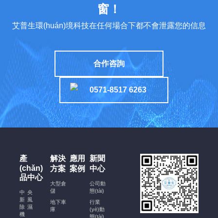
能
窗！
實
艾普生環(huán)境科技在任何場合下都不會泄露您的信息
現
(xiàn)
高
合作咨詢
能
效
0571-8517 6263
運
行
酒
窖
恒
溫
產
解決
應用
新聞
恒
(chǎn)
方案
案例
中心
濕
品中心
空
大型倉
公司動
儲
態(tài)
調
中央
新風
(diào)
地下車
行業
除濕
庫
(yè)動
安
機
態(tài)