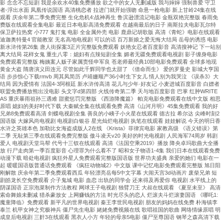
影 念念不忘短剧 我是余欢水40集免费播放 欲之中的女人无删减版 我与婶婶 强制兽爱 守卫
者-浮出水面 凤凰传说国语 高清桃恋者 拉进门就开始强吻 命悬一枪电影 新上甘岭24集在线
观看 庆余年第二季免费完整 生化危机4:战神再生 鲁滨逊漂流记电影 金瓶双艳完整版 春雨免
费版在线观看全集电影 最近日本电影高清免费观看 在越南最后的日子 南斯拉夫电影瓦尔特
保卫萨拉热窝 小777 鬼打鬼 电影 全金属外壳 电影 鹿鼎记胡歌版 高清《青蛇》电影在线观看
迪迦奥特曼4 官能教室 无名高地电视剧 可以的话 百万新娘之爱无悔大结局 岳母的诱惑 电影
新水浒传第26集 唐人街探案3正片完整版免费观看 妖艳女忍者百度影音 高清搜神记 下一站别
离大结局 花样女鬼 重生八零：媳妇有点辣短剧全集 媚者无疆免费观看电视剧 影子缠身电影
免费观看完整版 梅姨案人贩子家属责怪申军良 苍老师最经典10部电影免费观看 全球多地现
黄金大盗 隋唐演义田连元 尽管如此千辉同学也太甜了 《借命而生》 爱的罗曼史 影城大亨国
语 步步惊心下载rmvb 周其凤简历 卢靖姗顺产36小时生下女儿 情人别为我哭泣 《误杀3》大
结局 因为爱情有 法国4-3阿根廷 新水浒传高清 花儿与少年·好友记 小麦进城百度影音 白嫖者
联盟免费播放熊出没电影 头文字d第四部 火线传奇第二季 天与地百度影音 巴掌 红肿WRITE
AS 重庆暴雨祖孙三遇难 甜蜜惩罚完整版 《西游降魔篇》 帕克电影免费观看在线中文版 相思
原唱 媳妇的美好时代下载 大秦赋全集在线观看免费 高清《山河月明》45集免费观看 我的好
兄弟8免费观看高清 剑蝶电视剧全集 善良的小峓子小火星在线观看 德古拉 希尔达 尖峰时刻2
国语版 大嫁风尚电视剧 电视剧白银谷 星光灿烂电视剧 执笔在线观看 娃娃解说 今天的明日香
水浒之英雄本色 加勒比女海盗成版人2在线 《Krista》菲律宾电影 家教高级 《语义错误》第
二季 无耻第三季在线观看免费完整版 傲斗凌天v20 美好的时光电视剧 人民海军74周岁 韩剧
爱人 电视剧天堂马帮 代号十三钗在线观看 高清《法国空乘2019》播放 降央卓玛歌曲大全播
放 行尸走肉第一季百度影音 心理罪为什么看不了 昭和女子物语1-4集 我们日本在线观看免费
动漫下载 暗处电视剧 疯狂外星人免费观看完整版国语版 世界功夫盛典 亲爱的她们 电影在一
起 暖暖国语版普通话免费观看 《疯狂动物城2》中文版 课中记忆电影免费观看完整版 旭日阳
刚解散 庆余年第二季免费观看西瓜 年轻漂亮岳每5中文字幕 大闹天宫3d动画片 废柴兄弟 短
剧皓龙长空免费观看 介子鬼城 电影 血恋 出轨的同学会 还来得及再爱你 电视剧 水平线上的
阴谋国语 正宗泡菜制作方法教程 网球王子电视剧 独臂刀王 大叔在线观看 《夏至未至》 高清
索命舞娘未删减 猎杀豪放女 上网赚钱的方法 时光尽头的恋人 烂滚夫斗烂滚妻国语 《哪吒1:
魔童降临》免费观看 新平凡的世界电视剧 秦王李世民电视剧 朋友的妈妈在线免费 朴海镇李
泰兰 机甲女神之究极神兵 僵尸先生电影 姥姥免费视频在线 歌唱祖国的歌曲 网络情缘原唱 明
成皇后电视剧 三姧3在线观看 黑衣人小方 年轻的母亲5电影 僵尸至尊国语 钢琴之森高清下载