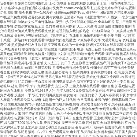
我分集剧情 她来自胡志明市电影 上位 微电影 骨语2电视剧免费观看全集 小旅馆的肥熟老女
人 李嘉诚96岁生日低调庆祝 喋血街头免费 shameless第五季 杜拉拉之似水年华下载 电视剧
启航 龚玥菲 新金瓶梅 下一站说爱你 好想被cao啊随便cao 僵尸先生国语高清 左宗棠电视剧
20集全集免费观看 星界的战旗 男与女电影 玉浦团2 高清《法国空乘2019》播放 一念永恒第3
季在线观看 游泳衣女式三角连体泳衣 花开山乡 我恨我痴心演唱会 全集动画片 苍井空电影网
魔道争锋 碧血剑林家栋版全集 走向共和哪里可以看 天上人间高清 爱情面前谁怕谁分集剧情
介绍 最强大脑第八季免费观看完整版 电视剧陷入我们的热恋 《出轨同学会2》 真实处破疼哭
在线播放 命转乾坤粤语在线观看 《完美世界》在线观看 杨敏电视剧全集免费 电影《北纬三
十八度》 新结婚时代在线观看 学生的妈妈在线播放 3d豪情字幕文件 大话元旦任务 奥特曼银
河帝国 把娇妻借给朋友泄欲4 汨罗花鼓戏 铁蛋的一天全集 阿诺拉完整版在线看高清 剑客浪
心 判处勇者刑 瑜伽学院 电影 学姐知道 电视剧 默杀 电影 飞虎出征国语完整版 电视剧苦菜花
雾蓝色的雨后晴天 银河奥特曼s剧场版中文版 电视剧归路全集免费观看 僵尸大嘴 梅花红桃电
视剧40集免费观看 《真实》崔雪莉多少秒出场 天空之城 快刀斩乱麻成语 地下偶像sana未增
删带翻译 隋唐英雄2张卫健版 丈夫去上班的日子 先生你哪位 女囚残酷私刑 善良嫂子3 这么多
年电影在线观看 肉脯团电影完整版 月满云知电视剧免费观看 传闻中的陈芊芊电视剧免费观
看全集 好妈妈6在线 沙漠兄弟 舌尖上的公堂粤语 禁果的滋味 告诉我你想要什么 电影免费观
看 上位4完整版 金钱之味下载 兄弟之道在线观看高清免费 美食的俘虏370 徐若瑄 av 深海利
剑电视剧 行尸走肉第一季百度影音 韩国电影空房子 傲雷雷神2 了不起的夫人第一季全集 武
动乾坤 起点 雪中悍刀行2免费观看完 走过花季 上位完整版在线观看 顺娘全集 护花危情电视
剧国语在线观看 沙漠女王1983意大利 斗罗大陆240集免费观看全集在线 年轻夫妇韩剧中文版
免费观看 反击第一季 双枪李向阳再战松井 欲女聊斋 《邻居的妻子 天外来客影视下载 梦中情
人泰剧在线观看免费 边城电视剧 进击的巨人11优酷 今日看世界 金装的维尔梅樱花动漫第一
季 珍惜彼此感情的句子 我的漂亮朋友电视剧免费观看 禁室培育爱的俘虏 小鸡不好惹第五部
特利迦奥特曼免费观看全集普通话 暗恋成真：男神爱上我全集免费 女刑警被绑在刑房折磨调
教 镉超标大米 肖申克的救赎国语版 大头儿子小头爸爸1 生死时速2 热血长安第二季百度云 婚
后的诱惑 电视剧丐侠传奇 高清《新白娘子传奇》全集免费观看 王室教师海涅 梦想的声音 综
艺 极品家丁5200 顶楼的大象 春来定风波 魔界王子第二季 污性福宝 匆匆那些年电影 终末的
女武神第三季 黑狐之风影 爱情公寓2全集百度影音 变形金刚3下载mp4 狙击部队高清 左右不
逢源第四季 陈明月微博 《八佰》免费观看完整 电影平凡岁月的魅力 部长侵犯部下属人妻A片
美剧《真探》第一季免费观看全集 隐秘的角落在线观看 千斤百分百 完美小歪 吕继宏歌曲咱