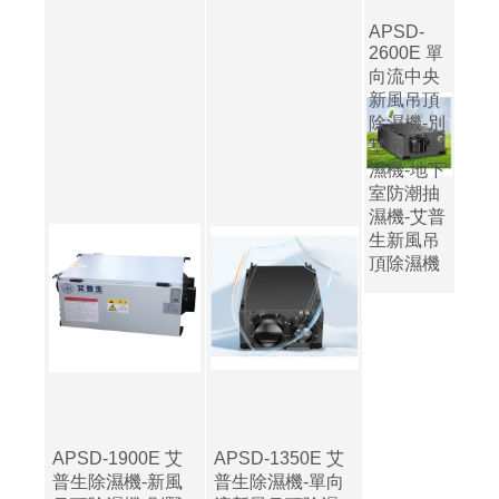
APSD-
2600E 單
向流中央
新風吊頂
除濕機-別
墅吊頂除
濕機-地下
室防潮抽
濕機-艾普
生新風吊
頂除濕機
APSD-1900E 艾
APSD-1350E 艾
普生除濕機-新風
普生除濕機-單向