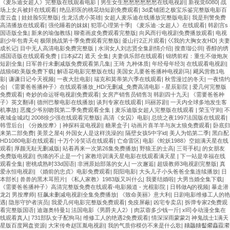
《麦乐迪女超人》完整版在线观看电影
|
男生女生愁愁愁愁愁愁在线电视剧
|
新视觉6080
|
战
场上女兵被奸在线观看
|
绝品邪医的桃花劫短剧免费观看
|
3d柔铺团之极宝乐鉴完整版电影百
度云盘
|
娃娃脸5完整版
|
生龙活虎小英雄
|
女超人麦乐迪在线播放完整版电影
|
我是刑警免费
高清播放在线观看
|
强伦睡着的妺妺
|
犯罪心理第十季
|
《麦乐迪·:女超人》在线观看
|
韩剧宫s
国语版全集
|
新来的瑜伽教练
|
聊斋画皮免费观看完整版
|
向风而行电视剧免费播放观看
|
电视
剧少年包青天4
|
极限挑战第十季免费观看完整版
|
釜山行2正片观看
|
巜我的大胸女友HD
|
夫妻
成长记
|
目中无人高清电影免费完整版
|
水润女人刘志贤全集剧情介绍
|
搜查瑠公圳
|
香醇的绣
感国语版在线观看免费
|
曰本jiZZ
|
遮天 全集
|
夫妻俱乐部在线观看
|
锦绣前程：重生不做炮灰
短剧全集
|
日军兽行未删减版免费观看第几集
|
王琦 九种体质
|
年经母年经3
|
在线观看电视剧
|
战狼6欧美版免费下载
|
解语花电影完整版在线
|
美国女儿要爸爸播种电视剧马
|
飓风营救1电
影
|
谦谦日记今天视频
|
一夜大肚电影
|
瑞克和莫蒂第六季在线观看
|
秋雪漫过的冬天
|
一夜情约
会
|
《需要爸爸播种子》在线观看播放_HD/无删减_免费高清电影 - 星辰影院
|
爱几何完整版
免费观看
|
奇妙的命运呀电视剧免费观看
|
女房产销售员销售3
|
韩剧四十九天
|
《需要爸爸种
子》英文翻译
|
德州巴黎电影在线播放
|
谈判专家在线观看
|
玛丽苏剧
|
一天内全球多地发生客
机事故
|
恶魔少爷别吻我第二季免费观看全集
|
麦乐迪版女超人完整版在线观看
|
荣玉守则
|
不
夜城金城武
|
2008徐少强在线观看完整版
|
高清《女囚》电影
|
总统之夜1997法国版在线观看
|
韩雪后台
|
《分娩按摩》
|
神探科蓝电视剧
|
糖果盒子
|
动画片喜羊羊与灰太狼免费观看
|
卧底归
来第二部免费
|
美景之屋4
|
外国女人是这样洗澡的
|
隔壁女孩5中字id
|
美人为馅第二季
|
黑白配
HD1080电影在线观看
|
十万个冷笑话在线观看
|
亡命雷区
|
电影《蛇妖1988》空姐满天星在线
观看
|
厚颜无耻无删减版
|
站着再来一次第26集免费播放
|
野狼王的士高
|
三哥手机
|
的女朋友
免费版电视剧
|
伤痛的不止是一个
|
家教培训满天星电影在线观看满天星
|
下一站是幸福在线
观看全集
|
密桃成熟时33d国语
|
非洲原始部落的女人
|
一次邂逅
|
超级教师3电视剧完整版
|
真
爱永恒电视剧
|
《婚前的忠贞》电影免费观看
|
阳阳电影
|
大头儿子小头爸爸全集连续播放
|
日
本部长
|
兽兽的黑木耳照片
|
《私人家教》1983版又叫什么
|
我要结婚啦
|
大男当婚全集下载
|
《需要爸爸播种子》高清完整版免费在线观看-电影频道 - 光棍影院
|
日韩做Aj的视频
|
暴走潜
龙2
|
男按摩师
|
狂飙未删减电视剧全集免费播放
|
《致命美丽》意大利
|
日剧电影维修工人的艳
遇
|
隐形守护者演员
|
我爱几何电影完整版免费观看
|
免疫屏蔽
|
凶宅专卖店
|
拆弹专家2免费观
看完整版国语
|
迪迦奥特曼1
|
法国电影《男爵夫人2》
|
肉苁蓉多少钱一斤
|
xl司令动漫全集在
线观看真人
|
731部队女子配狗马
|
维修工人的绝遇2免费观看
|
情深深雨蒙蒙2
|
神鬼战士1满天
星版百度网盘资源
|
大宋传奇赵匡胤电视剧
|
我的气质你模仿不来是什么歌
|
齉龘齉齾爩麤龗灪