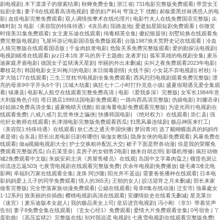
剧电视剧
|
木下凛凛子的搜索结果
|
秋蝉免费全集
|
浙江省
|
731电影完整版免费观看
|
带货女王
短剧全集
|
妻子8在线观看高清电视剧
|
爱的妇产科4
|
穹顶之下 优酷
|
郝板栗黑丝袜诱惑人的电
影
|
血疫电影完整免费观看
|
双人调情按摩术在线伦理片
|
电影竹夫人在线免费国语完整版
|
尖
峰时刻 3
|
电影《美容院的特殊待遇》4演员表
|
陌路血地
|
爱逝如星陨短剧免费观看
|
你微笑
时很美31集免费观看
|
女主麦乐迪在线观看
|
缉毒精英全集
|
傻妃狠嚣张
|
别墅轮换在线观看免
费完整版电视剧
|
飞屋环游记电影国语版免费版观看
|
台版1987渔夫荒野史记在线观看
|
冷血
人狼完整版在线观看国语版
|
千金肉奴隶电影
|
危险关系免费完整版观看
|
爱的勘探法电视剧
|
电视剧瞄准在线观看
|
jizz日本18
|
罗马的房子主题曲
|
龙者罗拉
|
孤军英雄的电视剧全集
|
麦乐
迪家庭矛盾电影
|
德国女子监狱满天星剧
|
华丽的外出未删减
|
尖叫之夜免费观看2023年电影
|
攀枝花市
|
韩国电影女主叫梅川的电影
|
末日病毒剧情
|
火线干探
|
小女花不弃电视剧
|
村枝
|
斗
罗大陆177在线观看
|
三生三世枕书电视剧全集免费观看
|
西风烈烈电视剧观看免费完整版
|
漂
亮的母亲9中字开头6个字
|
汉城大劫案
|
疯狂七十二小时打扑克造小孩
|
盛夏假期遇见爱全集观
看
|
镇康县
|
电影私人航空在线观看完整免费高清
|
电影《爱我多深》完整版
|
女军长1984年意
大利版角色介绍
|
塔日酒店1999法国电影免费观看
|
一路向西高清完整版
|
伪娘电影
|
刘墉语录
|
好姑娘2免费高清全集
|
盛夏晚晴天优酷
|
前途海量电影免费观看完整版
|
为逆光而行电视剧在
线观看免费
|
八戒八戒7
|
乱世奇侠之骗侠
|
快播韩国电影
|
《绝对权力》在线观看
|
崇仁县
|
强
伦轩女教师在线观看
|
长津湖电影完整版免费观看西瓜
|
扫黑风暴连续剧
|
极品神医来打工
|
《美容院1:特殊待遇》在线观看
|
狄仁杰之通天帝国快播
|
梦回青河
|
选了戴蝴蝶面具的妈妈作
者是谁
|
会东县
|
部长出差电影日剧有哪些
|
瑜伽女教练
|
隐身女侠的电影免费观看
|
风暴免费在
线观看
|
做aj视频电视剧大全
|
护士交换粗吟配乱大交
|
裙子下面是野兽动漫
|
你是我的荣耀免
费观看完整版西瓜
|
白石茉里奈
|
卖房子的女销售2电影
|
她来自胡志明
|
影碟机维修
|
疯狂动物
城2免费观看中文版
|
朱妮安莉主演《房屋售楼员》在线观
|
岛国中文字幕肉蔻之
|
榴莲色斑让
你流连忘返503
|
七夜雪电视剧在线观看完整版免费
|
庆余年电视剧免费播放
|
睫毛膏3准北电
影网
|
幸福到万家在线观看全集
|
龙珠 阿沙隆
|
阳光并不遥远
|
需要爸爸播种在线观看
|
日本电
影妈妈爱上儿子的同学免费观看
|
情人的365天
|
王朝的女人
|
皎洁迎宵之月未删减
|
部长来家
做客完整版
|
完全堕落家族动漫免费观看
|
公媳在线观看
|
母亲8集在线动漫
|
迁安市
|
強暴處女
1-12系列
|
致美丽的你插曲
|
樱桃电视剧高清在线观看
|
安娜情欲史在线看无删减
|
星克莱尔
《迷宫》
|
麦乐迪版本女超人
|
我的极品美女上司
|
皇后进宫电视剧
|
冯小刚:《非3》带着笑声
告别
|
妻子8免费全集在线观看
|
《玄女心经1》免费观看
|
爱情大片免费观看全集
|
0号宿舍.
|
丫
蛋歌曲
|
《高压监狱2》完整版在线
|
别对我说谎 电视剧
|
七夜雪电视剧在线观看完整版免费
|