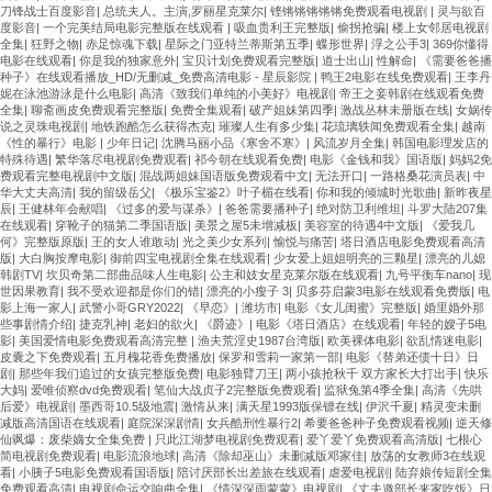
刀锋战士百度影音
|
总统夫人。主演,罗丽星克莱尔
|
铿锵锵锵锵锵免费观看电视剧
|
灵与欲百
度影音
|
一个完美结局电影完整版在线观看
|
吸血贵利王完整版
|
偷拐抢骗
|
楼上女邻居电视剧
全集
|
狂野之物
|
赤足惊魂下载
|
星际之门亚特兰蒂斯第五季
|
蝶形世界
|
浮之公手3
|
369你懂得
电影在线观看
|
你是我的独家意外
|
宝贝计划免费观看完整版
|
道士出山
|
性解命
|
《需要爸爸播
种子》在线观看播放_HD/无删减_免费高清电影 - 星辰影院
|
鸭王2电影在线免费观看
|
王李丹
妮在泳池游泳是什么电影
|
高清《致我们单纯的小美好》电视剧
|
帝王之妾韩剧在线观看免费
全集
|
聊斋画皮免费观看完整版
|
免费全集观看
|
破产姐妹第四季
|
激战丛林未册版在线
|
女娲传
说之灵珠电视剧
|
地铁跑酷怎么获得杰克
|
璀璨人生有多少集
|
花琉璃轶闻免费观看全集
|
越南
《性的暴行》电影
|
少年日记
|
沈腾马丽小品《寒舍不寒》
|
风流岁月全集
|
韩国电影理发店的
特殊待遇
|
繁华落尽电视剧免费观看
|
祁今朝在线观看免费
|
电影《金钱和我》国语版
|
妈妈2免
费观看完整电视剧中文版
|
混战两姐妹国语版免费观看中文
|
无法开口
|
一路格桑花演员表
|
中
华大丈夫高清
|
我的留级岳父
|
《极乐宝鉴2》叶子楣在线看
|
你和我的倾城时光歌曲
|
新昨夜星
辰
|
王健林年会献唱
|
《过多的爱与谋杀》
|
爸爸需要播种子
|
绝对防卫利维坦
|
斗罗大陆207集
在线观看
|
穿靴子的猫第二季国语版
|
美景之屋5未增减板
|
美容室的待遇4中文版
|
《爱我几
何》完整版原版
|
王的女人谁敢动
|
光之美少女系列
|
愉悦与痛苦
|
塔日酒店电影免费观看高清
版
|
大白胸按摩电影
|
御前四宝电视剧全集在线观看
|
少女爱上姐姐明亮的三颗星
|
漂亮的儿媳
韩剧TV
|
坎贝奇第二部曲品味人生电影
|
公主和妓女星克莱尔版在线观看
|
九号平衡车nano
|
现
世因果教育
|
我不受欢迎都是你们的错
|
漂亮的小瘦子 3
|
贝多芬启蒙3电影在线观看免费版
|
电
影上海一家人
|
武警小哥GRY2022
|
《早恋》
|
潍坊市
|
电影《女儿闺蜜》完整版
|
婚里婚外那
些事剧情介绍
|
捷克乳神
|
老妇的欲火
|
《爵迹》
|
电影《塔日酒店》在线观看
|
年轻的嫂子5电
影
|
美国爱情电影免费观看高清完整
|
渔夫荒淫史1987台湾版
|
欧美裸体电影
|
欲乱情迷电影
|
皮囊之下免费观看
|
五月槐花香免费播放
|
保罗和雪莉一家第一部
|
电影《替弟还债十日》日
剧
|
那些年我们追过的女孩完整版免费
|
电影独臂刀王
|
两小孩抢秋千 双方家长大打出手
|
快乐
大妈
|
爱唯侦察dvd免费观看
|
笔仙大战贞子2完整版免费观看
|
监狱兔第4季全集
|
高清《先哄
后爱》电视剧
|
墨西哥10.5级地震
|
激情从来
|
满天星1993版保镖在线
|
伊沢千夏
|
精灵变未删
减版高清国语在线观看
|
庭院深深剧情
|
女兵酷刑性暴行2
|
希要爸爸种子免费观看视频
|
逆天修
仙飒爆：废柴嫡女全集免费
|
只此江湖梦电视剧免费观看
|
爱丫爱丫免费观看高清版
|
七根心
简电视剧免费观看
|
电影流浪地球
|
高清《除却巫山》未删减版邓家佳
|
放荡的女教师3在线观
看
|
小胰子5电影免费观看国语版
|
陪讨厌部长出差旅在线观看
|
虐爱电视剧
|
陆弃娘传短剧全集
免费观看高清
|
电视剧命运交响曲全集
|
《情深深雨蒙蒙》电视剧
|
《丈夫邀部长来家吃饭》日