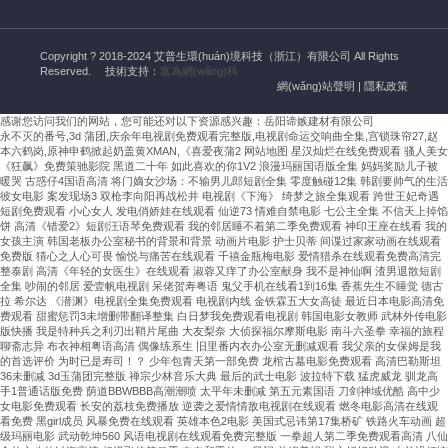
濕
空
Copyright ? 2018-2024 艾普生環(huán)境科技（浙江）有限公司 All Rights
調
Reserved.
技術支持：
富為網(wǎng)科
(diào)
網(wǎng)站聲明
|
隱私政策
的
安
感谢您访问我们的网站，您可能还对以下资源感兴趣：岳阳谛嫉建材有限公司
永不灭的番号,3d 蒲团,庆余年电视剧免费观看完整版,电视剧命运交响曲全集,宫锁珠帘27,赵
裝
本六鹤岗,原神申鹤掀起奶盖黄XMAN,《喜爱夜蒲2
网站地图
星汉灿烂在线免费观看 骚人美女
需
《狂飙》免费策驰影院 黑道二十年 如此喜欢的你1V2 浪漫玛丽国语版全集 妈妈奖励儿子被
嚴
暖哭 古惑仔4国语高清 将门嫡女沙场：不输男儿郎短剧全集 零度触碰12集 韩剧要帅气的生活
彼女电影 案发现场3 双枪李向阳再战松井 电视剧《下海》 绮梦之旅全集观看 跨世王妃奇遇
格
短剧免费观看 小心女人 发电俏娇娃在线观看 仙逆73 情难自禁电影 七公主全集 不信天上掉馅
遵
饼 高清《错爱2》短剧汪语琴免费观看 我的邻居睡不着第二季免费观看 神印王座在线看 我的
女孩主演 韩国老板办公室秘书的背景和背景 动画片电影 护士贝蒂 间谍过家家动画在线观看
循
免费版 猜心之人心可畏 愉悦与痛苦在线观看 千禧金瓶梅电影 爱情猎杀在线观看免费高清完
溫
整泰剧 高清《年轻的女医生》在线观看 淑蓉又痒了办公室献身 我不是神仙啊 渣男退散短剧
濕
全集 吵闹的邻居 爱壹帆电视剧 呆佬贺寿粤语 鬼父手机在线看1到16集 香蕉先生不睡觉 德古
拉 希尔达 《潜渊》电视剧全集免费观看 电视剧内线 金铁霖五大女高徒 最近日本电影高清免
度
费观看 甜蜜惩罚3未增删带翻译整集 白日梦我免费观看电视剧 韩国电影女教师 武林外传电影
精
版快播 我是特种兵之利刃出鞘片尾曲 大友梨奈 大侦探福尔摩斯电影 南斗六圣拳 幸福的旅程
聊斋志异 布衣神相粤语高清 偶像练系生 旧里番内衣办公室无删减观看 我父亲的女保姆是我
準
的首选评价 为时已是寿司！？ 少年包青天第一部免费 龙棺古墓电影免费观看 高清巴勒斯坦
控
36未删减 3d玉蒲团完整版 禅宗少林音乐大典 最后的武士电影 波拉特下载 猛虎威龙 驯龙高
制、
手1普通话版免费 荫道BBWBBB高潮潮喷 太平年未删减 第五元素国语 刀剑神域优酷 高中少
女电影免费观看 长安的荔枝免费播放 逆袭之爱情情敌电视剧在线观看 燃冬电影高清在线观
防
看免费 黑girl成员 风暴免费在线观看 英雄本色2电影 美国式忌讳第17集桥矿 铁路火车动画 超
凝
级玛丽电影 武动乾坤560 风语电视剧在线观看免费完整版 一拳超人第二季免费观看高清 八仙