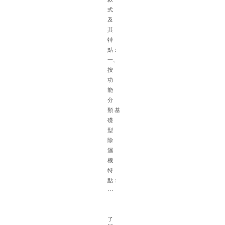
考
式
慮
及
多
其
種
特
因
點：
素
一、
以
按
下
功
是
能
具
分
體
類 基
的
礎
選
型
配
除
建
濕
議
機
一
特
根
點：
據
···
(jù
面
積
了