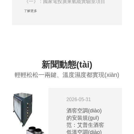
《一》：國家電投廣東氫能實驗室項目
的設備安裝。近···
了解更多
新聞動態(tài)
輕輕松松一兩鍵、溫度濕度都實現(xiàn)
2026-05-31
酒窖空調(diào)
的安裝規(guī)
范：艾普生酒窖
低溫空調(diào)