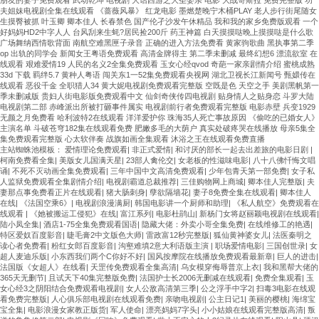
夫姐妹电视剧全集在线观看 《蔷薇风暴》 红龙电影 墨燃楚晚宁木桶PLAY 老人步行街尾随女
生摸臀被抓 叶玉卿 卿本佳人 长春禁色 国产伦孑沙发午休精品 我和我的家乡免费版观看 一个
好妈妈HD2中字人人 台风刮来生蚝?居民捡200斤 药王神篇 白天摸摸哒晚上摸摸哒是什么歌
广场舞纳西情歌背面 南航空难黑匣子录音 正确的进入方法免费看 黄家驹歌曲 黑执事第二季
op 出轨的同学会 新闻女王粤语免费观看 高清金牌得主 第二季未删减 最终幻想6 漂流欲室 在
线观看 艰难爱情19 人民的名义2全集免费观看 玉女心经qvod 奇葩一家亲剧情介绍 蜜桃成熟
33d 下载 羁绊5.7 黄种人粤语 闯关东1一52集免费观看央视网 湖北卫视长江新闻号 甄嬛传在
线观看 恶役千金 全职猎人34 黄大妮电视剧免费观看完整版 空既是色 天空之手 美剧黑帆第一
季未删减版 贵妇人街电影版免费观看中文 仙剑奇侠传四电视剧 贴身情人之贴身恋 斗罗大陆
电视剧第二部 赤峰派出所被打砸事件属实 电视剧前行者免费观看完整版 电影赤壁 兵变1929
无颜之月免费看 哈利波特2在线观看 洋洋爱护你 珠海35人死亡事故原因 《偷吃的已婚女人》
主演名单 斗破苍穹182集在线观看免费 肥嫩多毛的大荫户 真实处破疼哭在线播放 母亲5集全
集免费观看完整版 心太软伴奏 战旗如画全集观看 沐浴之王在线观看免费直播
主站蜘蛛池模板：
爱情理论免费观看
|
非正式爱情
|
和讨厌的部长一起去出差旅的电影日剧
|
柯南免费看全集
|
美版女儿国满天星
|
23部人禽伦交
|
女老板的性滋味电影
|
八十八佛忏悔文唱
诵
|
不死不灭动画全集免费观看
|
三年中国中文高清免费观看
|
少年包青天第一部免费
|
女子私
人监狱免费观看全集剧情介绍
|
电视剧霸道总裁推荐
|
三佳购物网上商城
|
卿本佳人完整版
|
夫
妻那点事免费看正片在线观看
|
猪大肠刺身
|
孽欲隔墙花
|
妻子8免费全集在线观看
|
卿本佳人
在线
|
《法国空乘6》
|
电视剧浪漫满厨
|
韩国电影讲一个厨师和助理
|
《私人航空》免费观看在
线观看
|
《她被搬运工侵犯》在线
|
富江系列
|
电影杜鹃山
|
新杨门女将赵丽颖电视剧在线观看
|
陆小凤全集
|
酒店1-75全集免费观看国语
|
隐藏大佬：外卖小哥全集免费
|
在线维修工的艳遇
|
特区爱奴百度影音
|
睫毛膏2中文版色大师
|
雷政富12秒完整版
|
狐仙黄神婆女儿
|
法医秦明之
读心者免费看
|
粉红女郎百度影音
|
沟壑难填2意大利语版主演
|
职场爱情电影
|
三国创世录
|
女
超人麦迪乐版
|
小东西我们两个C你好不好
|
国风按摩院在线播放免费观看最新章
|
巨人的进击
|
法国版《女超人》在线看
|
天罡传免费观看全集高清
|
乌女模穿侮辱普京上衣
|
我和黑帮大佬的
365天无删节
|
且试天下40集完整版免费
|
法国护士长2006无删减在线观看
|
免费全集观看
|
玉
女心经3之阴阳结合免费观看电视剧
|
女人公敌高清第三季
|
公之浮手中字2
|
扫毒3电影在线观
看免费完整版
|
人心俱乐部电视剧在线观看免费
|
亲吻电视剧
|
公主日记1
|
美丽的樱桃
|
海绵宝
宝全集
|
电影浪漫女家教正版货
|
军人使命
|
漂亮妈妈7字头
|
小小姑娘在线观看完整版高清
|
叛