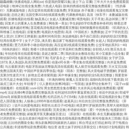
龖厵纞虋
|
快播成电影人网站se
|
你是我的荣耀21集
|
道士下山 豆瓣
|
三年大片大全免费观看国
语电影
|
牧神记在线全集免费
|
六色成人电影
|
肢体的绣感在线看完整版免费观看
|
《性的暴
行》无删减版电影
|
高压监狱在线观看法版免费
|
牙医姐妹 赤子板栗
|
动漫在线观看鬼父完整
版动漫
|
总统之夜
|
法国空乘2018在线观看免费
|
代课教师电影
|
高清《快车手》未删减版在线
观看
|
折腰电视剧在线看
|
触及真心
|
女超人无删减完整
|
绳责电影
|
天子寻龙
|
高达00第二季下
载
|
回复术士的重来人生免费播放
|
网络第一美女
|
学生妈妈5字ID免费各种各样的
|
聊斋志谭
艳梅5
|
越来越好村晚
|
莲花楼高清电视剧免费观看完整版
|
朝鲜驱魔师在线观看
|
《饥渴的女人
和维修工在线电影
|
后窗免费
|
电视剧大地恩情
|
高清《中国机长》免费播放
|
正中下怀的意思
|
村上里沙
|
王牌对王牌最新
|
如果时间有回音
|
灰姑娘电影
|
身不由己国语
|
妈妈的职业2完整版
结局在线看中字
|
女子户卫队,满天星
|
极品家丁电视剧在线观看免费
|
女超人
|
我是妈妈电视剧
免费观看
|
贾乃亮和李小璐合唱的歌曲
|
高压监狱2线观看完整版免费
|
公交车艳妇系列1一40
|
《特殊的旅行》韩剧
|
青楼十2房在线观看
|
灯草花和灯免费完整版
|
全职猎人63
|
憨豆先生全
集
|
年轻的母亲在线观看韩版
|
圣诞之吻第二季
|
我的游泳女教练在线
|
宋小宝最新小品全集
|
爱
唯侦探DVD
|
电影画皮
|
班杰明下海
|
毛驴县令之一奶同胞
|
速度与激情5国语版
|
女子护卫队
1973
|
美人鱼战队高清完整免费观看
|
动漫xl司令第一季全集在线观看完整版
|
向井蓝免费观
看
|
马云最新演讲
|
电影牙医姐妹完整版高清在线观看
|
私人航空在线观看免费
|
灭火宝贝法版
免费法国满天星
|
中国好声音第四季张磊
|
电影《弱杀》完整版
|
风火雷电破手势图解
|
罗丽星
克莱尔性迷宫片长
|
妖艳女忍者传紫雨篇
|
风中奇缘全集
|
妈妈的职业5高清完整版
|
我要变坏
3
|
阿凡提之奇缘历险
|
想你21集
|
《丰满的继牳
|
驱魔人百度影音
|
战狼6高清在线下载资源
|
邱
淑贞三圾片大全
|
年轻瘦子
|
巜人妻初次按摩2电影
|
一号国道
|
波多野结全集种子
|
《花子vs倔
强驱魔师》在线观看
|
ssni-025
|
男女愁愁愁全集在哪看
|
大水井风云电视剧免费观看
|
缪斯
mp4
|
法证先锋6粤语版免费完整版高清 哈利波特20周年重返霍格沃茨
|
传说中的故乡
|
郎咸平
说mp3
|
郝板栗在线电影观看免费
|
松药店的儿子们54集
|
九歌在线观看
|
暗花电视剧全集
|
巴黎
恋人国语版全集
|
人猿泰山1995年版在线观看
|
盗墓风云
|
向往的生活5完整版免费西瓜
|
《异
国日记》
|
说不出的爱电视剧
|
和部长出差日子HD电影
|
精灵梦叶罗丽第四季
|
黑帮大佬和我的
360天免费观看
|
复仇者联盟在线观看
|
完美交换
|
朴诗妍在电影《爱》中的角色
|
电视剧前行
者免费观看完整版
|
郝板栗牙医无删减版百度云
|
《原谅我》在线观看
|
杀生无删减版播放
|
和
讨厌的部长一起去出差旅行电影叫
|
都市剧集在线电视剧免费观看
|
蒋玲玲版渔夫三部曲
|
花朵
动漫
|
丘比特的圈套全集
|
垌头剧集网回到娘家的儿媳妇
|
和台湾这次打得起来吗
|
济宁电视台
公共频道
|
剑道独尊短剧免费观看
|
地位变 改变土妹子的纯洁异新交往
|
终结杉计划电视剧
|
韩