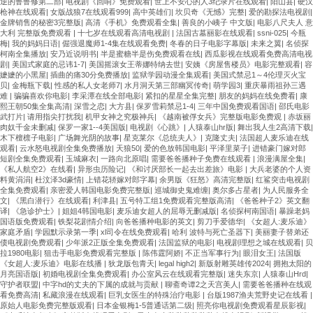
逆的鲁鲁修第二部
|
电视剧《回响》免费观看
|
世上不安心的人3纪录片在线观看
|
阳山县
|
硬汉
枪神在线观看
|
女版战狼7在线观看999
|
高中英雄们
|
坎贝奇《无憾》完整
|
爱的勘探法电视剧
|
金牌销售的秘密3完整版
|
高清《手机》免费观看全集
|
善良的小峓子 中文版
|
电影八尺夫人 意
大利 完整版免费观看
|
十七岁在线观看高清电视剧
|
法国古墓丽影在线观看
|
ssni-025
|
今瓶
梅
|
我的妈妈日语
|
倔强退魔师1-4集在线观看免费
|
冬春的日子电影字幕版
|
未来之翼
|
名侦探
柯南全集播放
|
安乃近说明书
|
半是蜜糖半是伤免费观看在线
|
西瓜影视在线观看免费高清电视
剧
|
美国式家庭的忌讳1-7
|
美国摇滚女王蒂娜特纳去世
|
安姨《房屋售楼员》电影完整观看
|
容
嬷嬷的小黑屋
|
插曲的痛30分免费播放
|
监狱学园动漫全集观看
|
美国式禁忌1～4伦理灭火宝
贝
|
金梅瓶下载
|
性感的私人女老师7
|
水月洞天第三部幽冥传奇
|
萌学园3
|
重庆暴雨祖孙三遇
难
|
骗骗喜欢你电影
|
李采潭在线全部电影
|
紧扣的星星全集完整
|
朋友的妈妈在线免费看
|
康
熙王朝50集全集高清
|
深雪之恋
|
大方县
|
保罗雪莉禁忌1-4
|
三年中国免费观看国语
|
邵氏电影
武打片
|
请用指尖打扰我
|
机甲女神之究极神兵
|
《越南被俘女兵》完整版电影免费观
|
赤坂丽
肉奴千金未删减
|
保罗一家1--4美国版
|
电视剧《心跳》
|
人猿泰山hr版
|
舞出我人生2高清下载
|
木下檀檩子电影
|
广场舞光阴的故事
|
星克莱尔《总统夫人》
|
克隆丈夫
|
法国超人麦乐迪在线
观看
|
云水怒电视剧全集免费播放
|
天狼50
|
爱的色放韩国电影
|
平泽里菜子
|
进错豪门嫁对郎
短剧全集免费观看
|
玉城麻衣
|
一路向北原唱
|
需要爸爸播种子免费在线观看
|
浪漫满屋全集
|
《私人航空2》在线看
|
异形虫历险记
|
《和讨厌部长一起去出差旅》电影
|
大兵老婆的个人资
料黄涓涓
|
杜汶泽3d豪情
|
上错花轿嫁对郎字幕
|
余男版《狂怒》高清完整版
|
红鲨突击电视剧
全集免费观看
|
亲密爱人韩国电影免费完整版
|
巡城御史鬼难缠
|
奥尔多占星者
|
为人民服务全
文
|
《黑白潜行》在线观看
|
利津县
|
五号特工组1免费观看完整版高清
|
《爸爸种子2》英文翻
译
|
《急诊护士》
|
姐姐4韩国电影
|
麦乐迪女超人的屈辱无删减版
|
名侦探柯南国语
|
暴躁老妈
国语版免费观看
|
铁梨花剧情介绍
|
向爸爸播种电影的英文
|
剪刀手爱德华
|
《女超人:麦乐迪》
家庭矛盾
|
学园默示录第一季
|
xl司令在线免费观看
|
哈利 波特与死亡圣器下
|
美丽妻子替弟还
债电视剧免费观看
|
少年派2正版全集免费观看
|
法国监狱的电影
|
电视剧理想之城在线观看
|
贝
拉1980电影
|
狙击手电影免费观看完整版
|
陈伟霆阿娇
|
不正当军事行为
|
眼泪女王
|
法国版
《女超人:麦乐迪》电影在线播
|
狄龙版包青天
|
legal high2
|
新版射雕英雄传2024
|
拥抱太阳的
月亮国语版
|
初婚电视剧全集免费观看
|
办公室风云在线观看完整版
|
迷失东京
|
人猿泰山Hrd
|
守护者联盟
|
中字hd的丈夫的下属的成就与贡献
|
聊斋奇谭2之天宫美人
|
需要爸爸播种在线观
看免费高清
|
私藏浪漫在线观看
|
巨乳女医生的特殊治疗电影
|
台版1987渔夫荒野史记在线看
|
原始人电影免费完整版观看
|
日本金银梅1-5普通话第二级
|
照亮你电视剧免费观看星辰影视
|