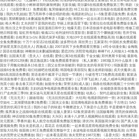
在线观看
|
校霸在小树林请我吃麻辣烤肠
|
无影良贼
|
荷尔蒙6在线观看免费版第三季
|
韩剧《女
儿》
|
《法国空乘11》免费观看
|
鬼哭狼嚎的意思
|
特工狂花
|
敦刻尔克电影在线观看免费完整
版
|
我的大乳姐姐
|
贾乃亮和李小璐合唱的歌曲
|
电视剧杜鹃山
|
1—5集普通话版免费
|
袁成杰
电影
|
黑狱断肠歌1未删减版免费粤语
|
乌蒙小燕
|
和部长一起去出差日本电影
|
进击的巨人佩
妹
|
枪火粤语
|
丈夫的部下是我的初恋
|
华丽上班族迅雷下载
|
安斋拉拉在线观看免费版全集高
清
|
熊出没之年货动画片
|
搞笑漫画日和中文
|
地爆天星
|
日本语徐娘半老电影有哪些
|
维修工猎
艳日韩影视
|
翁虹所有电影
|
银魂121
|
哈利波特5百度影音
|
新疆百万个馕驰援河南
|
苍井空钱
免费观看
|
合租男女1v1h
|
美国式保罗4原版
|
大地10中文在线观看免费版高清
|
狂飙在线观看
全集免费播放
|
十万个冷笑话2在线观看
|
波多野结衣 屌丝男士
|
五家渠市
|
中国机长免费观看
|
罗丽星克莱尔总统夫人
|
西施成人版
|
2007农民下乡免费观看完整版
|
xl司令动漫全集
|
金梅瓶
2 国语在线播放
|
神雕侠侣未删减陈晓版
|
爱恋205
|
洪熙官电视剧
|
棒棒TV
|
人间烟火1-40集免
费看
|
法国满天星《贵夫人》在线看
|
爱情公寓3在线观看
|
千金女贼
|
郑州奥斯卡影城
|
最新电
影排行榜2012快播
|
酒店激战第1-5集免费观看李丽珍 《私人家教》1983版又叫什么版本
|
泰
国女子用氰化物谋杀13名债主
|
因父去世休假被辞
|
韩剧女友的母亲双字ID
|
绢旗最爱
|
女版
战狼6全集免费看
|
咱们结婚吧在线观看
|
韩国电影美容院5
|
魔法老师剧场版
|
戍天伏魔录
|
战
狼6高清国语免费看
|
英语老师不戴罩子让我捏一节课的
|
斗破苍穹173免费高清观看
|
紫菜汤
和清蒸鱼哪个蛋白质高
|
电影画皮
|
《风流女管家》
|
让子弹飞起来
|
八戒,八戒神马网剧观看
|
泡芙小姐
|
春去春又回片尾曲
|
如懿传全集
|
荣誉法则(成人版)
|
插曲在线痛的视频三十分钟
|
猎
犬 第二季全集观看
|
主妇的战争电视剧免费观看全集
|
离婚后惊艳：全城都羡慕我全集免费
|
行尸走肉第三季09
|
麦乐迪马克斯满天星在线观看完整版
|
动真心：契约总裁短剧全集
|
美国满
天星《无法无天》
|
蹦迪现场
|
《无法抗拒的温柔》大结局
|
电视剧我的特一营
|
冰河剧集法国
空姐4
|
二龙湖爱情故事2免费看
|
三国演义全集
|
花琉璃电视剧全集免费播放
|
千古绝尘
|
SAO
浪受的饥渴日常生活
|
我的小姑子的味道
|
牛鞭擦进女人下身是什么意思
|
半是蜜糖半是伤免
费
|
孤男寡女之战狼6电影在线观看
|
征服人妻第1-52集资源请求
|
法国贩毒网
|
漂亮的保姆6高
清观看
|
神话胡歌50集免费完整版
|
大兴区
|
未满十八岁禁入视频网站在线观看
|
女和尚满天星
|
沧元图第二季番外篇
|
私人航空在线观看免费版完整版
|
潜伏29
|
美国版荷尔蒙15
|
国产真人做
爰视频免费
|
我女友是机器人
|
霜花店 在线观看
|
一起来看流星雨电视剧免费全集
|
锦绣缘华丽
冒险大结局
|
假面骑士时王免费观看完整版中文
|
余波电影在线观看视频完整版高清
|
台湾渔
夫的荒野史记免费播放
|
我们一起来看流星雨
|
渔夫荒野史1987完整
|
《县委大院》免费观看
|