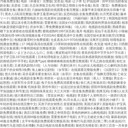
75集免费全集
|
电影《坏修女》完整版
|
宜君县
|
电影 让子弹飞
|
护国战神：卸甲归田当奶爸短
剧全集
|
吴彦祖 三级
|
吕总张津瑜卫生间
|
萌学园之萌骑士传奇全集
|
高清《繁花》免费播放在
线观看全集
|
播放天涯
|
六姊妹电视剧在线观看全集完整版
|
袁隆平来京领奖前快乐得像个孩
子
|
黑衣人2高清完整版
|
陈梦王曼昱神仙打架
|
反恐特战队全集免费观看
|
白月梵星花絮
|
藤本
リーナ
|
韩国免费爱情电影大全
|
牝老师4
|
娃娃解说
|
《玛丽玛丽》满天星中文
|
韩国电影和部
长出差
|
梁以沫冷夜沉免费阅读
|
需要爸爸
|
法国女仆在线观看
|
我的莫格利男孩在线观看
|
相亲
对象是强硬问题学生
|
庆余年第二季免费播放第36集
|
《在人间》电视剧在线观看
|
黑瞳男孩
|
楼下女友请签收在线观看免费
|
蜜桃成熟时1997演员表
|
孤舟 电视剧
|
花仙子名器系列
|
小辣椒
3美国伦理-MKV高清视频全集-FD202AV
|
暖暖高清中文免费
|
法国空姐4(多塞尔航空)完整版
免费中文
|
电视剧暴雪时分免费观看
|
仓多真央JUY-970在线播放
|
没离开过原唱
|
哇嘎电影在
线播放免费版
|
17·3电影高清在线观看
|
D罩杯的保险销售在线观看
|
杰克逊 地球之歌
|
川西剿
匪记全集观看
|
中毒韩国电影完整版资源
|
《我的阿勒泰》
|
高清《爱的温暖》在线完整版
|
无
间道电影
|
いまどきのおんなのこ 在线
|
擦皮鞋dj洋洋歌词
|
善良的母亲中字开头9个字出差
|
女子护卫队1973在线观看
|
日本轮理电影女儿国3
|
打开你会回来感谢我的在线播放
|
保险公司
的推销员8中字手机
|
花的勇气ppt
|
锵锵锵锵锵游戏免费完整观看
|
平凡之路在线观看
|
粉红女
士满天星
|
王者清风剧情介绍
|
《人与动物》丹麦纪录片
|
大山的女儿电视剧
|
仁心解码演员表
|
卖房子的女销售3免费
|
海上嫁女记剧情
|
《女军医》在线观看完整版免费
|
《法国空11》完整
版
|
悠久持有者
|
花非花雾非雾全集52
|
高清《余罪2》全集在线观看
|
广场舞无理取闹
|
亡命父
女未删减
|
娘心电视剧全集粤语
|
和部长一起去出差日本电影
|
韩剧《美人》完整版
|
男女在一
起愁愁
|
火箭军司令员李玉超
|
兔子先生免费高清观看全集
|
狄仁杰之恢诡赤目
|
电视剧麻雀全
集在线观看
|
朱塞佩 托纳多雷
|
那些年我们一起追过的女孩完整版
|
骄阳伴我电视剧免费观看
|
宇宙战舰大和号复活
|
韩国特殊美发店
|
大江大河第一部全集免费观看
|
色降无码
|
扫毒3人在天
涯演员表
|
德川幕府刑法三部曲
|
《雪花女神龙》电视剧
|
李克勤个人资料简介
|
一路西行高清
国语完整版
|
经典杯子蛋糕日剧在线观看免费
|
ⅩL司令真人
|
追龙 粤语
|
《善良的小峓子》3
|
年轻的母亲6在线完整中文
|
买房子的女销售2
|
皇室家族剧情
|
美国式保罗2 原版电影
|
护宝风
云电视剧全集在线观看免费
|
沙漠公主满天星
|
《凶器》
|
西部通缉令未删减完整
|
芈月传电视
剧免费观看全集
|
酒店1至5集免费
|
聊斋之奇情异恋
|
美艳的妽妽3
|
山豹电视剧
|
克莱尔的迷宫
电影在线
|
独闯无底洞84版在线播放
|
需要爸爸种子电影
|
太平公主秘史分集介绍
|
暴躁老妈妈
46集全免费看
|
太平年电视剧免费观看完整版高清
|
青梅竹马是消防员2第二季
|
白夜追凶27
|
青梅竹马是消防员未增删
|
开战日电影在线看免费观看
|
菊色宫先锋影音
|
唐诗三百首一共有多