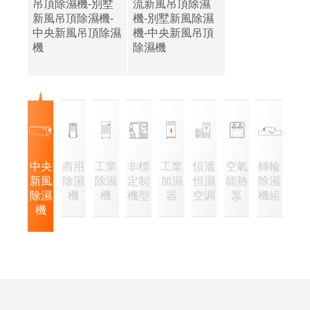
吊頂除濕機-別墅
流新風吊頂除濕
新風吊頂除濕機-
機-別墅新風除濕
中央新風吊頂除濕
機-中央新風吊頂
機
除濕機
中央
商用
工業
非標
工業
恒溫
空氣
轉輪
新風
除濕
除濕
定制
加濕
恒濕
能熱
除濕
除濕
機
機
機型
器
空調
泵
機組
機
企
經
業
營