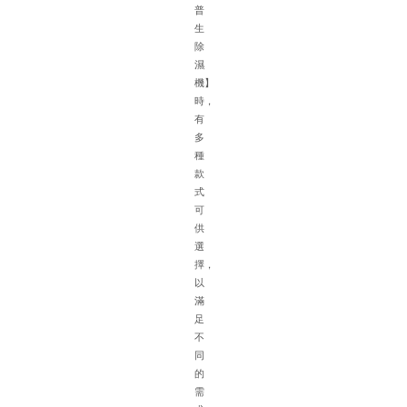
積
普
大
生
濕
除
氣
濕
重
機】
車
時，
輛
有
擺
多
放
種
密
款
集
式
空
可
氣
供
流
選
通
擇，
不
以
方
滿
便
足
排
不
水
同
困
的
難
需
等