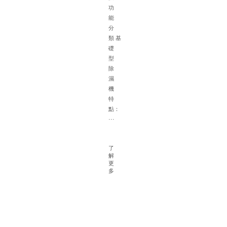
體
功
的
能
選
分
配
類 基
建
礎
議
型
一
除
根
濕
據
機
面
特
積
點：
確
···
定
除
濕
了
解
機
更
容
多
量
對
于
大
型
地