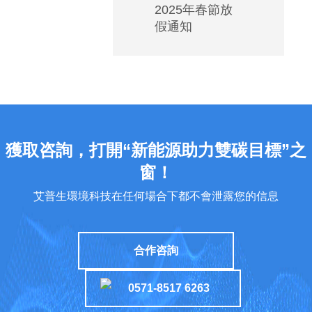
2025年春節放
低
假通知
溫
空
調
如
何
安
裝
獲取咨詢，打開“新能源助力雙碳目標”之
能
窗！
實
艾普生環境科技在任何場合下都不會泄露您的信息
現
高
能
合作咨詢
效
運
0571-8517 6263
行