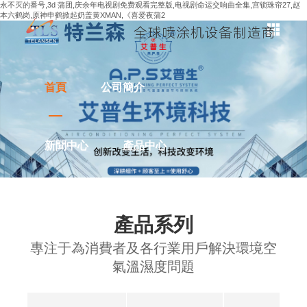
永不灭的番号,3d 蒲团,庆余年电视剧免费观看完整版,电视剧命运交响曲全集,宫锁珠帘27,赵
本六鹤岗,原神申鹤掀起奶盖黄XMAN,《喜爱夜蒲2
首頁
公司簡介
新聞中心
產品中心
解決方案
應用案例
產品系列
專注于為消費者及各行業用戶解決環境空
聯系我們
氣溫濕度問題