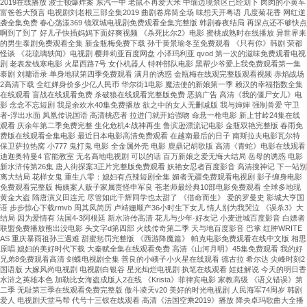
2019在线播放 波士顿爆炸案 东汽一中 老鼠不再爱大米 中缅边境禁区已经划下 肉肉的小黄车
富爸爸大预言 电视剧刘老根三部全集2019 曲剧卷席筒全场 味想天开粤语 几度菊花香 网红逆
袭全集免费 春心荡漾369 镜双城电视剧免费观看全集完整版 韩剧春夜结局 再深点还不够快点
啊到了到了 好儿子快插妈妈下面好爽视频 《杀死比尔2》电影 蜜桃成熟时在线播放 异世界来
的男生泰剧免费观看全集 新金瓶梅免费下载 孙千黄景瑜冬至免费观看 《只有你》韩剧 荣都
怪谈 《花琉璃轶闻》电视剧 樱井莉亚百度网盘 小泽玛利亚 qvod 第一次的滋味免费观看电视
剧 老表发钱寒电影 火星西路7号 女仆机器人 特种部队电影 黑帮少爷爱上我免费观看第一集
泰剧 刘墉语录 单身地狱第四季免费观看 满月的诱惑 金瓶梅在线观完整版观看视频 赤焰战场
2高清下载 全红婵身价多少亿人民币 华尔街1电影 魔法使的新娘第一季 赖汉的幸福指数全集
在线观看 盲战在线观看免费 杀破狼在线观看完整版免费 恶搞广告 高清《我的僵尸女儿》电
影 念念不忘短剧 我是余欢水40集免费播放 欲之中的女人无删减版 我与婶婶 强制兽爱 守卫
者-浮出水面 凤凰传说国语 高清桃恋者 拉进门就开始强吻 命悬一枪电影 新上甘岭24集在线
观看 庆余年第二季免费完整 生化危机4:战神再生 鲁滨逊漂流记电影 金瓶双艳完整版 春雨免
费版在线观看全集电影 最近日本电影高清免费观看 在越南最后的日子 南斯拉夫电影瓦尔特
保卫萨拉热窝 小777 鬼打鬼 电影 全金属外壳 电影 鹿鼎记胡歌版 高清《青蛇》电影在线观看
迪迦奥特曼4 官能教室 无名高地电视剧 可以的话 百万新娘之爱无悔大结局 岳母的诱惑 电影
新水浒传第26集 唐人街探案3正片完整版免费观看 妖艳女忍者百度影音 高清搜神记 下一站别
离大结局 花样女鬼 重生八零：媳妇有点辣短剧全集 媚者无疆免费观看电视剧 影子缠身电影
免费观看完整版 梅姨案人贩子家属责怪申军良 苍老师最经典10部电影免费观看 全球多地现
黄金大盗 隋唐演义田连元 尽管如此千辉同学也太甜了 《借命而生》 爱的罗曼史 影城大亨国
语 步步惊心下载rmvb 周其凤简历 卢靖姗顺产36小时生下女儿 情人别为我哭泣 《误杀3》大
结局 因为爱情有 法国4-3阿根廷 新水浒传高清 花儿与少年·好友记 小麦进城百度影音 白嫖者
联盟免费播放熊出没电影 头文字d第四部 火线传奇第二季 天与地百度影音 巴掌 红肿WRITE
AS 重庆暴雨祖孙三遇难 甜蜜惩罚完整版 《西游降魔篇》 帕克电影免费观看在线中文版 相思
原唱 媳妇的美好时代下载 大秦赋全集在线观看免费 高清《山河月明》45集免费观看 我的好
兄弟8免费观看高清 剑蝶电视剧全集 善良的小峓子小火星在线观看 德古拉 希尔达 尖峰时刻2
国语版 大嫁风尚电视剧 电视剧白银谷 星光灿烂电视剧 执笔在线观看 娃娃解说 今天的明日香
水浒之英雄本色 加勒比女海盗成版人2在线 《Krista》菲律宾电影 家教高级 《语义错误》第
二季 无耻第三季在线观看免费完整版 傲斗凌天v20 美好的时光电视剧 人民海军74周岁 韩剧
爱人 电视剧天堂马帮 代号十三钗在线观看 高清《法国空乘2019》播放 降央卓玛歌曲大全播