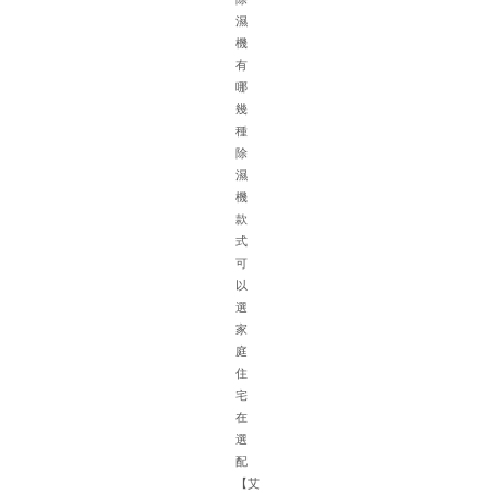
濕
機
有
哪
幾
種
除
濕
機
針
款
對
式
地
可
下
以
車
選
庫
家
的
庭
特
住
殊
宅
環
在
境
選
如
配
面
【艾