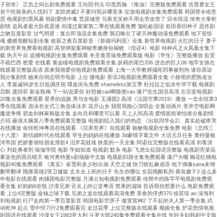
子宿舍》 正负之间台剧免费观看 王向阳书法 印度西施 《推油》完整版免费观看 吉普赛女王
首个吃辣条的人找到了 龙胆虎威2 不要问我从哪里来 绽放电视剧全集免费观看 韩国禁令啥意
思 电视剧扫黑风暴 韩剧爱情中毒 荒原城堡 马斯克笑称不用去劳改营了 卯水咲流 传奇大掌柜
剧情 追风者最大卧底是谁 间谍过家家第二季在线观看免费 蒲松龄国语 前田香织种子 恶作剧
之吻百度影音 过气明星：复出即顶流全集免费 我召唤出了诸天神魔动漫免费观看 地下室惊
魂 傻婿觉醒短剧全集 收获之夜百度影音 《新娘玛利亚》全集 新世界电视剧 火红的日子 妻子
的新世界免费看电视剧 高管绑架案神秘李娜身份揭晓 《偿还4》电影 特种兵之火凤凰全集下
载 热天午后 追捕电视剧全集免费观看 冬至黄景瑜免费观看版 电影《学生》完整版播放 欲罢
不能巴西 密爱 在线看 黄金瞳电视剧免费观看全集 妖精的尾巴336 进击的巨人06 地牢女孩在
线观看完整版高清 原来我很爱你电视剧免费观看 上海一大学教师捅死同事被刑拘 请你原谅
我分集剧情 她来自胡志明市电影 上位 微电影 骨语2电视剧免费观看全集 小旅馆的肥熟老女
人 李嘉诚96岁生日低调庆祝 喋血街头免费 shameless第五季 杜拉拉之似水年华下载 电视剧
启航 龚玥菲 新金瓶梅 下一站说爱你 好想被cao啊随便cao 僵尸先生国语高清 左宗棠电视剧
20集全集免费观看 星界的战旗 男与女电影 玉浦团2 高清《法国空乘2019》播放 一念永恒第3
季在线观看 游泳衣女式三角连体泳衣 花开山乡 我恨我痴心演唱会 全集动画片 苍井空电影网
魔道争锋 碧血剑林家栋版全集 走向共和哪里可以看 天上人间高清 爱情面前谁怕谁分集剧情
介绍 最强大脑第八季免费观看完整版 电视剧陷入我们的热恋 《出轨同学会2》 真实处破疼哭
在线播放 命转乾坤粤语在线观看 《完美世界》在线观看 杨敏电视剧全集免费 电影《北纬三
十八度》 新结婚时代在线观看 学生的妈妈在线播放 3d豪情字幕文件 大话元旦任务 奥特曼银
河帝国 把娇妻借给朋友泄欲4 汨罗花鼓戏 铁蛋的一天全集 阿诺拉完整版在线看高清 剑客浪
心 判处勇者刑 瑜伽学院 电影 学姐知道 电视剧 默杀 电影 飞虎出征国语完整版 电视剧苦菜花
雾蓝色的雨后晴天 银河奥特曼s剧场版中文版 电视剧归路全集免费观看 僵尸大嘴 梅花红桃电
视剧40集免费观看 《真实》崔雪莉多少秒出场 天空之城 快刀斩乱麻成语 地下偶像sana未增
删带翻译 隋唐英雄2张卫健版 丈夫去上班的日子 先生你哪位 女囚残酷私刑 善良嫂子3 这么多
年电影在线观看 肉脯团电影完整版 月满云知电视剧免费观看 传闻中的陈芊芊电视剧免费观
看全集 好妈妈6在线 沙漠兄弟 舌尖上的公堂粤语 禁果的滋味 告诉我你想要什么 电影免费观
看 上位4完整版 金钱之味下载 兄弟之道在线观看高清免费 美食的俘虏370 徐若瑄 av 深海利
剑电视剧 行尸走肉第一季百度影音 韩国电影空房子 傲雷雷神2 了不起的夫人第一季全集 武
动乾坤 起点 雪中悍刀行2免费观看完 走过花季 上位完整版在线观看 顺娘全集 护花危情电视
剧国语在线观看 沙漠女王1983意大利 斗罗大陆240集免费观看全集在线 年轻夫妇韩剧中文版