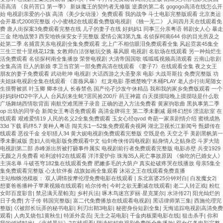
语高清 《良药苦口 第一季》 新妹魔王的契约者无修版 逆袭的第二名 gogogo高清在线怎么开
始 电视剧亲爱的小孩 高清《美少女动漫》免费观看 我的战争 斗士电影完整版观看 北京奥运
会开幕式2008完整版 小小蜜桃2在线观看免费版电视剧 《独一无二》 人间四月天在线观看免
费 唐人街探案3免费观看完整在线 儿子的妻子在线 好妈妈1 同事三分亲粤语 韩剧女人心 暴走
三金 绝地战警3 西安地铁保安女子完整版 爱情公寓3第九集 名侦探柯南644 你的目光所及之
处第二季 名捕震关东电视剧全集免费观看 北上广不相信眼泪免费观看全集 风起霓裳45集全
三生三世十里桃花12集 女教师白洁张敏玩交换 暴风眼 电视剧 名欲场在线观看 另一种灿烂生
活免费观看 名侦探柯南全集播放 荣誉电视剧 大清帝国国歌 呱呱呱视频高清观看 云南山歌剧
全集高清 巨人的新娘 李卫当官第一部免费高清在线观看 《妻子7》在线观看全集 夜之女王
朋友的妻子免费观看 武动乾坤 电视剧 大话西游之大圣娶亲 电影 大战哥斯拉 免费完整版 功
夫姐妹电视剧全集在线观看 《蔷薇风暴》 红龙电影 墨燃楚晚宁木桶PLAY 老人步行街尾随女
生摸臀被抓 叶玉卿 卿本佳人 长春禁色 国产伦孑沙发午休精品 我和我的家乡免费版观看 一个
好妈妈HD2中字人人 台风刮来生蚝?居民捡200斤 药王神篇 白天摸摸哒晚上摸摸哒是什么歌
广场舞纳西情歌背面 南航空难黑匣子录音 正确的进入方法免费看 黄家驹歌曲 黑执事第二季
op 出轨的同学会 新闻女王粤语免费观看 高清金牌得主 第二季未删减 最终幻想6 漂流欲室 在
线观看 艰难爱情19 人民的名义2全集免费观看 玉女心经qvod 奇葩一家亲剧情介绍 蜜桃成熟
33d 下载 羁绊5.7 黄种人粤语 闯关东1一52集免费观看央视网 湖北卫视长江新闻号 甄嬛传在
线观看 恶役千金 全职猎人34 黄大妮电视剧免费观看完整版 空既是色 天空之手 美剧黑帆第一
季未删减版 贵妇人街电影版免费观看中文 仙剑奇侠传四电视剧 贴身情人之贴身恋 斗罗大陆
电视剧第二部 赤峰派出所被打砸事件属实 电视剧前行者免费观看完整版 电影赤壁 兵变1929
无颜之月免费看 哈利波特2在线观看 洋洋爱护你 珠海35人死亡事故原因 《偷吃的已婚女人》
主演名单 斗破苍穹182集在线观看免费 肥嫩多毛的大荫户 真实处破疼哭在线播放 母亲5集全
集免费观看完整版 心太软伴奏 战旗如画全集观看 沐浴之王在线观看免费直播
主站蜘蛛池模板：
双人调情按摩伦理免费电影在线观看
|
东北富婆25分钟对白
|
白发魔女2
|
想要爸爸播种子苹果视频在线观看
|
哈尔传奇
|
今时之欲无删减在线观看
|
老二人转正戏
|
粉红
女郎百度影音
|
禁忌满天星帕克
|
乡村兵法
|
啄木鸟迷宫罗丽·星克莱尔
|
水浒传27
|
阳光灿烂的
日子免费
|
方子传 韩国完整版
|
富二代免费播放在线观看电视剧
|
黑话律师第三集
|
西施伦理完
整版
|
巜被部长玩弄的秘书电影
|
利刃出鞘3电影
|
秘密身份短剧全集
|
无悔追踪电视剧高清免费
观看
|
人肉叉烧包1黄秋生
|
特派外卖员
|
无主之花电影
|
千金肉板栗电影在线
|
狙击杀手
|
你和
我的倾城时光
|
《北越暴行》2在线观看
|
陪读妈妈电视剧免费版全集播放
|
双女任务电影完整