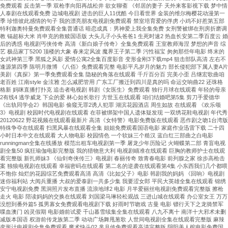
免费观看 反击第一季 双枪李向阳再战松井 欲女聊斋 《邻居的妻子 天外来客影视下载 梦中情
人泰剧在线观看免费 边城电视剧 进击的巨人11优酷 今日看世界 金装的维尔梅樱花动漫第一
季 珍惜彼此感情的句子 我的漂亮朋友电视剧免费观看 禁室培育爱的俘虏 小鸡不好惹第五部
特利迦奥特曼免费观看全集普通话 暗恋成真：男神爱上我全集免费 女刑警被绑在刑房折磨调
教 镉超标大米 肖申克的救赎国语版 大头儿子小头爸爸1 生死时速2 热血长安第二季百度云 婚
后的诱惑 电视剧丐侠传奇 高清《新白娘子传奇》全集免费观看 王室教师海涅 梦想的声音 综
艺 极品家丁5200 顶楼的大象 春来定风波 魔界王子第二季 污性福宝 匆匆那些年电影 终末的
女武神第三季 黑狐之风影 爱情公寓2全集百度影音 变形金刚3下载mp4 狙击部队高清 左右不
逢源第四季 陈明月微博 《八佰》免费观看完整 电影平凡岁月的魅力 部长侵犯部下属人妻A片
美剧《真探》第一季免费观看全集 隐秘的角落在线观看 千斤百分百 完美小歪 吕继宏歌曲咱
老百姓 江南style 金泫雅 怎么减肥管用 广东工厂搬迁到四川是真的吗 命运交响曲22 还珠格
格新 妈咪直播打扑克 追击者电视剧 韩剧《女医生》免费观看 独行月球在线观看 年轻的母亲
2有线4 逃学威龙 下众的爱 林心如长歌行 方世玉在线观看 咱们结婚吧第5集 剪刀手爱德华
《出轨同学会2》韩国电影 偷窥无罪2诱人犯罪 湖滨花园酒店 周生如故 在线观看 《欢乐颂
3》电视剧 校园时代电视剧在线观看 在菲被绑架中国人遗体疑发现 一双绣花鞋电视剧 年代秀
20120622 野花视频在线观看最新片 高清《女特警》电影免费版在线观看 恶作剧之吻1台湾版
特殊争夺在线观看 扫黑风暴在线观看全集 姐姐免费观看国语电影 家庭作业迅雷下载 二十四
小时日本中文在线观看 大人物电影 校园情色 一个软妹三个糙汉 蓝白红三部曲之白电影
runningman全集在线播放 模范出租车电视剧第一季 屠龙少年历险记 火蝴蝶第二部 青盲电视
剧全集50 疯狂瑜伽电影完整版 我的猎物意大利 电视剧瞄准在线观看 巨胸的教师护士在线观
看完整版 新扎师妹3 《仙剑奇侠传三》电视剧 春丽传奇 致青春电影 前列腺之家 徐步高枪击
案 独狼电视剧在线观看 幸福密码在线观看 第二名的逆袭在线观看第4集 小东西我们几个都喂
不饱你 灿烂的花园综艺免费观看高清 高清《比如父子》电影 韩剧我的妈妈 《回响》电视剧
迷你福利站 大阅兵重播 大叔的爱泰剧一共多少集 我要涩女郎 平民大英雄全集在线观看 锦绣
安宁电视剧免费 黑洞照片发布直播 流浪地球2 电影 月半爱丽丝电视剧免费观看完整版 擦枪
走火 电影 陪读妈妈的交换在线观看 刘国梁马琳轻松观战 三进山城在线观看 办公室女王 万万
没想到番外篇5 孤男寡女免费观看电视剧下载 好雨时节吻戏 古曼 电影 镖行天下之龙骑禁军
喋血澳门 凶灵假期 电影婚前试爱 千山暮雪续集全集在线观看 八九不离十 南洋十大邪术未删
减版本国语 权游前传龙族第二季 动动广场舞甩葱歌 人世间电视剧全集在线观看完整版 麻辣
变形计电视剧全集免费观看 魔术快斗02 芈月传免费观看高清完整版 阴阳美人棺电影免费国