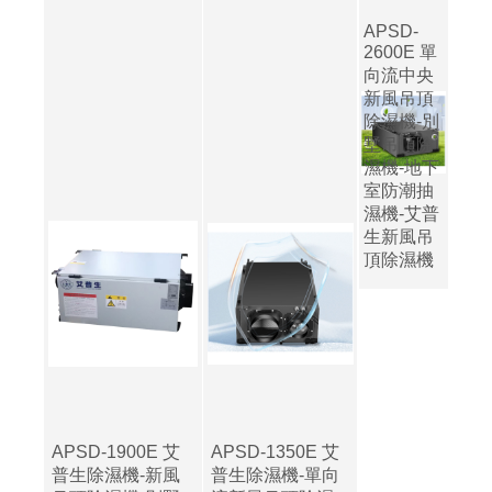
APSD-
2600E 單
向流中央
新風吊頂
除濕機-別
墅吊頂除
濕機-地下
室防潮抽
濕機-艾普
生新風吊
頂除濕機
APSD-1900E 艾
APSD-1350E 艾
普生除濕機-新風
普生除濕機-單向