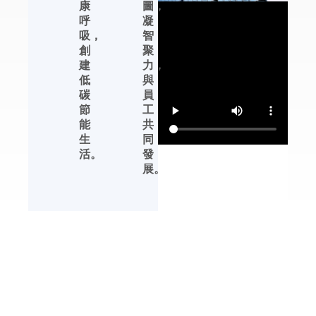
康
圖，
恒濕機及轉輪除濕機
呼
凝
等產品的性能提升、
吸，
智
產品完善、生產管理
創
聚
等方面，都有領先行
建
力，
業的發展優勢。
低
與
碳
員
杭州川田電器擁有自
節
工
主品牌，中文標識
能
共
【友川】，英文標識
生
同
【YOTREE】。川田
活。
發
電器——核心產品 川
展。
田電器目前專業生產
除濕機、加濕機及周
邊濕度控制產品。
解決方案