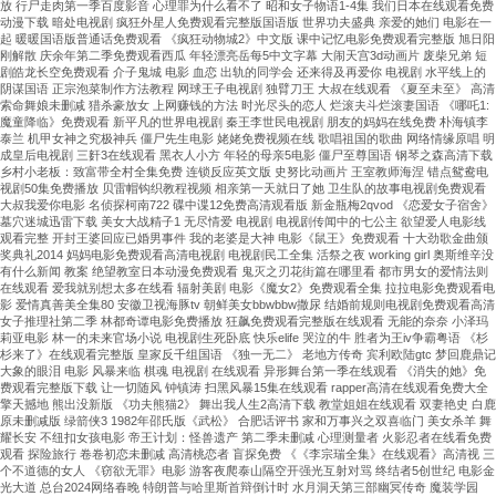
放 行尸走肉第一季百度影音 心理罪为什么看不了 昭和女子物语1-4集 我们日本在线观看免费
动漫下载 暗处电视剧 疯狂外星人免费观看完整版国语版 世界功夫盛典 亲爱的她们 电影在一
起 暖暖国语版普通话免费观看 《疯狂动物城2》中文版 课中记忆电影免费观看完整版 旭日阳
刚解散 庆余年第二季免费观看西瓜 年轻漂亮岳每5中文字幕 大闹天宫3d动画片 废柴兄弟 短
剧皓龙长空免费观看 介子鬼城 电影 血恋 出轨的同学会 还来得及再爱你 电视剧 水平线上的
阴谋国语 正宗泡菜制作方法教程 网球王子电视剧 独臂刀王 大叔在线观看 《夏至未至》 高清
索命舞娘未删减 猎杀豪放女 上网赚钱的方法 时光尽头的恋人 烂滚夫斗烂滚妻国语 《哪吒1:
魔童降临》免费观看 新平凡的世界电视剧 秦王李世民电视剧 朋友的妈妈在线免费 朴海镇李
泰兰 机甲女神之究极神兵 僵尸先生电影 姥姥免费视频在线 歌唱祖国的歌曲 网络情缘原唱 明
成皇后电视剧 三姧3在线观看 黑衣人小方 年轻的母亲5电影 僵尸至尊国语 钢琴之森高清下载
乡村小老板：致富带全村全集免费 连锁反应英文版 史努比动画片 王室教师海涅 错点鸳鸯电
视剧50集免费播放 贝雷帽钩织教程视频 相亲第一天就日了她 卫生队的故事电视剧免费观看
大叔我爱你电影 名侦探柯南722 碟中谍12免费高清观看版 新金瓶梅2qvod 《恋爱女子宿舍》
墓穴迷城迅雷下载 美女大战精子1 无尽情爱 电视剧 电视剧传闻中的七公主 欲望爱人电影线
观看完整 开封王婆回应已婚男事件 我的老婆是大神 电影《鼠王》免费观看 十大劲歌金曲颁
奖典礼2014 妈妈电影免费观看高清电视剧 电视剧民工全集 活祭之夜 working girl 奥斯维辛没
有什么新闻 教案 绝望教室日本动漫免费观看 鬼灭之刃花街篇在哪里看 都市男女的爱情法则
在线观看 爱我就别想太多在线看 辐射美剧 电影《魔女2》免费观看全集 拉拉电影免费观看电
影 爱情真善美全集80 安徽卫视海豚tv 朝鲜美女bbwbbw撒尿 结婚前规则电视剧免费观看高清
女子推理社第二季 林都奇谭电影免费播放 狂飙免费观看完整版在线观看 无能的奈奈 小泽玛
莉亚电影 林一的未来官场小说 电视剧生死卧底 快乐elife 哭泣的牛 胜者为王iv争霸粤语 《杉
杉来了》在线观看完整版 皇家反千组国语 《独一无二》 老地方传奇 宾利欧陆gtc 梦回鹿鼎记
大象的眼泪 电影 风暴来临 棋魂 电视剧 在线观看 异形舞台第一季在线观看 《消失的她》免
费观看完整版下载 让一切随风 钟镇涛 扫黑风暴15集在线观看 rapper高清在线观看免费大全
擎天撼地 熊出没新版 《功夫熊猫2》 舞出我人生2高清下载 教堂姐姐在线观看 双妻艳史 白鹿
原未删减版 绿箭侠3 1982年邵氏版《武松》 合肥话评书 家和万事兴之双喜临门 美女杀羊 舞
耀长安 不纽扣女孩电影 帝王计划：怪兽遗产 第二季未删减 心理测量者 火影忍者在线看免费
观看 探险旅行 卷卷初恋未删减 高清桃恋者 盲探免费 《《李宗瑞全集》在线观看》高清视 三
个不道德的女人 《窃欲无罪》电影 游客夜爬泰山隔空开强光互射对骂 终结者5创世纪 电影金
光大道 总台2024网络春晚 特朗普与哈里斯首辩倒计时 水月洞天第三部幽冥传奇 魔装学园