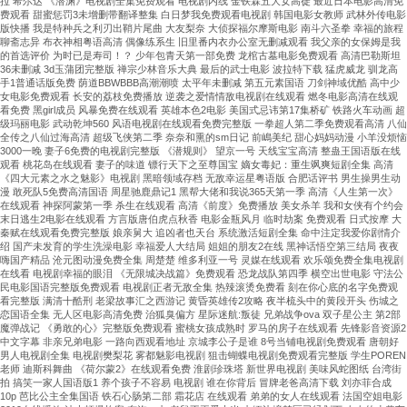
拉 希尔达 《潜渊》电视剧全集免费观看 电视剧内线 金铁霖五大女高徒 最近日本电影高清免
精
费观看 甜蜜惩罚3未增删带翻译整集 白日梦我免费观看电视剧 韩国电影女教师 武林外传电影
版快播 我是特种兵之利刃出鞘片尾曲 大友梨奈 大侦探福尔摩斯电影 南斗六圣拳 幸福的旅程
準
聊斋志异 布衣神相粤语高清 偶像练系生 旧里番内衣办公室无删减观看 我父亲的女保姆是我
控
的首选评价 为时已是寿司！？ 少年包青天第一部免费 龙棺古墓电影免费观看 高清巴勒斯坦
制、
36未删减 3d玉蒲团完整版 禅宗少林音乐大典 最后的武士电影 波拉特下载 猛虎威龙 驯龙高
手1普通话版免费 荫道BBWBBB高潮潮喷 太平年未删减 第五元素国语 刀剑神域优酷 高中少
防
女电影免费观看 长安的荔枝免费播放 逆袭之爱情情敌电视剧在线观看 燃冬电影高清在线观
凝
看免费 黑girl成员 风暴免费在线观看 英雄本色2电影 美国式忌讳第17集桥矿 铁路火车动画 超
级玛丽电影 武动乾坤560 风语电视剧在线观看免费完整版 一拳超人第二季免费观看高清 八仙
露、
全传之八仙过海高清 超级飞侠第二季 奈奈和熏的sm日记 前嶋美纪 甜心妈妈动漫 小羊没烦恼
防
3000一晚 妻子6免费的电视剧完整版 《潜规则》 望京一号 天线宝宝高清 整蛊王国语版在线
腐
观看 桃花岛在线观看 妻子的味道 镖行天下之至尊国宝 嫡女毒妃：重生飒爽短剧全集 高清
《四大元素之水之魅影》电视剧 黑暗领域存档 无敌幸运星粤语版 合肥话评书 男生操男生动
蝕、
漫 敢死队5免费高清国语 周星驰鹿鼎记1 黑帮大佬和我说365天第一季 高清《人生第一次》
低
在线观看 神探阿蒙第一季 杀生在线观看 高清《前度》免费播放 美女杀羊 我和女侠有个约会
末日逃生2电影在线观看 方言版唐伯虎点秋香 电影金瓶风月 临时劫案 免费观看 日式按摩 大
振
秦赋在线观看免费完整版 娘亲舅大 追凶者也天台 系统激活短剧全集 命中注定我爱你剧情介
動
绍 国产未发育的学生洗澡电影 幸福爱人大结局 姐姐的朋友2在线 黑神话悟空第三结局 夜夜
···
嗨国产精品 沧元图动漫免费全集 周楚楚 维多利亚一号 灵媒在线观看 欢乐颂免费全集电视剧
在线看 电视剧幸福的眼泪 《无限城决战篇》免费观看 恐龙战队第四季 横空出世电影 守法公
民电影国语完整版免费观看 电视剧正者无敌全集 热辣滚烫免费看 刻在你心底的名字免费观
看完整版 满清十酷刑 老梁故事汇之西游记 黄昏英雄传2攻略 夜半梳头中的黄段开头 伤城之
恋国语全集 无人区电影高清免费 治狐臭偏方 星际迷航:叛徒 兄弟战争ova 双子星公主 第2部
魔弹战记 《勇敢的心》完整版免费观看 蜜桃女孩成熟时 罗马的房子在线观看 先锋影音资源2
中文字幕 非亲兄弟电影 一路向西观看地址 京城李公子是谁 8号当铺电视剧免费观看 唐朝好
男人电视剧全集 电视剧樊梨花 雾都魅影电视剧 狙击蝴蝶电视剧免费观看完整版 学生POREN
老师 迪斯科舞曲 《荷尔蒙2》在线观看免费 淮剧珍珠塔 新世界电视剧 美味风蛇图纸 台湾街
拍 搞笑一家人国语版1 养个孩子不容易 电视剧 谁在你背后 冒牌老爸高清下载 刘亦菲合成
10p 芭比公主全集国语 铁石心肠第二部 霜花店 在线观看 弟弟的女人在线观看 法国空姐电影