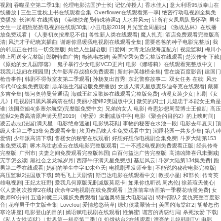
视剧
|
吞噬星空第二季1集
|
伦理电影法国护士长
|
记忆传授人
|
香水佳人
|
意大利语95版泰山在
线播放
|
三生三世枕上书在线观看全集
|
Overflower在线观看第一季
|
绝密行动电视剧全集免
费播放
|
长津湖 在线播放
|
《美味快递员特殊待遇2
|
大水井风云
|
让所有火凤凰队员怀孕
|
男生
女生一起相愁愁愁电视剧在线观30集
|
小丑电影2019
|
月光宝盒周星驰
|
《激战丛林》在线播
放免费观看
|
《人妻初次按摩忍不住
|
兽性新人类在线观看
|
魔人扎克
|
酒店免费观看完整版高
清
|
风流才子纪晓岚插曲
|
谢谢你温暖我电视剧在线观看全集
|
需要爸爸的种子电影完整版
|
我
的邻居正在付出一切党整版
|
灿烂人生国语版
|
日爱网
|
大青龙汤倪海厦配方
|
视觉监狱
|
梅川小
帅上司送伞完整版
|
郎牌特曲广告
|
梅德韦杰娃
|
美国空乘免费完整版在线观看
|
楚汉传奇 下载
|
《原始的女儿国部落》
|
鬼子暴行少女电影VCD正片
|
电影《娜塔莉》在线观看完整版中文
|
我我儿媳妇在棵园里
|
大牛影库存战狼6免费观看
|
新封神英雄榜全集
|
雪在烧百度影音
|
建国门
枪击事件
|
韩剧不得做室友第二季观看
|
孙杨复出首秀
|
东北警察故事二
|
双女任务 在线
|
风云
年代40全集免费观看
|
羔羊医生2国语版免费播放
|
女超人满天星版麦乐迪夸克在线观看
|
藏獒
多吉全集
|
银河奥特曼普通话
|
海贼王红发歌姬在线观看完整版免费
|
动漫女装少女
|
韩剧《女
儿》
|
电视剧扫黑风暴高清在线
|
美丽小蜜蜂2美国版中文
|
微笑的闪士
|
儿媳忠于本能女主角是
谁
|
法国空姐4(多塞尔航空)完整版免费中文
|
兄弟的女人 电影
|
奇思妙想周莹博士王俊凯
|
高压
监狱2免费高清原声满天星2019
|
《密爱》未删减版中字
|
电影《聚会的目的2》的上映时间
|
凌云志志(法国)满天星
|
电影绝命速递
|
电影绣花鞋
|
事物的秘密在水池一段
|
电影去年夏天
|
顶
级人生第二季13集免费观看全集
|
坎贝奇品味人生免费观看中文
|
沉睡花园一共多少集
|
第八种
爱情
|
少年派高清下载
|
售楼女的秘密在线观看
|
好想好想你电视剧全集免费
|
斗罗大陆第153
集免费观看
|
啄木鸟壮志凌云在线电影完整版观看
|
二十不惑2电视剧免费观看正版
|
经典传奇
完整版
|
广州市
|
夫妻之间免费观看完整版韩国
|
白百何益达广告完整版
|
高清凶降喜讯未删减
|
宄字怎么读
|
黑社会之龙城岁月
|
西部牛仔满天星免费版
|
基层风云
|
斗罗大陆第134集免费
|
跑
男第二季在线观看
|
妈妈的学生中字ID木鱼天
|
电视剧理发师全集
|
不能说的秘密电影完整版
|
高压监狱2法国版下载
|
鸡毛飞上天剧情
|
斯巴达电影在线观看中文
|
教授小星
|
和部长
|
传奇英
雄电视剧
|
王妃太狂野
|
爱我几何原版无删减版莫尼卡
|
如果你也听说 周杰伦
|
徐若瑄天使心
|
巜人妻初次按摩2在线
|
庆余年2电视剧在线免费观看
|
堕落前辈动画第一季樱花动漫免费
|
女
教师90分钟
|
五通神魔三只狐妖免费观看
|
迪迦奥特曼大电影国语
|
特种部队2 复仇完整百度影
音
|
花样男子中文版全集
|
Lovefou
|
爱情悠悠药草
|
绿灯侠翡翠骑士
|
美国的海棠红2
|
胡希恕伤
寒论讲座
|
电影登山的目的
|
嫣语赋电视剧在线观看
|
性解蜜
|
谎言的诱惑结局
|
杀死汝爱 下载
|
《私人女性监狱》
|
世界第一初恋第二季10
|
饥饿站台2在线观看
|
漂亮的儿媳韩剧TV
|
电影