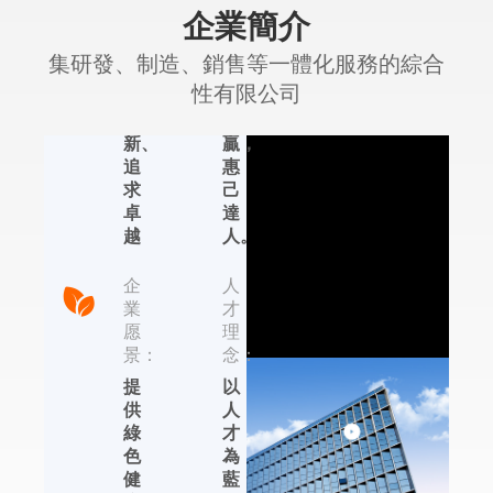
企業簡介
精
理
神：
念：
集研發、制造、銷售等一體化服務的綜合
認
合
性有限公司
真、
作
創
共
新、
贏，
追
惠
艾普生環境科
求
己
技
卓
達
越
人。
集研發、制造、銷售
等一體化服務的綜合
企
人
性有限公司，位于國
業
才
內著名的輕工業制造
愿
理
基地——杭州，依托
景：
念：
于近年來杭州的國家
提
以
信息化試點城市、電
供
人
子商務試點城市、集
綠
才
成電路設計產業化基
色
為
地的發展優勢，在除
健
藍
濕機、加濕器、恒溫