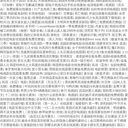
屋塔房王世子国语
|
安多县
|
天将雄师西瓜
|
朝国年经继10免费版播放
|
3d肉蒲团高清在线
|
《日加橹》冒险片无删减完整版-冒险片危地马拉手机在线播放-临深电影网
|
电视剧《音乐
会》免费观看在线播放
|
行尸走肉第三集
|
樱桃电影在线免费观看
|
仙剑奇侠传四电视剧
|
危情
英雄
|
韩剧鲨鱼剧情
|
长筒袜电影
|
《初体验5》完整版
|
死亡救赎
|
伊波拉病毒在线观看
|
余罪
第三季25到36
|
扶余县
|
暗潮危机电影完整版在线观看
|
战狼6欧式少女高清观看下载电影
|
乡
村兵法
|
麦乐迪女超人(满星版)在线观看
|
大明风华免费星辰影院
|
哪吒三免费观看完整版
|
日
本熟睡的继拇HD
|
杀手阿一
|
ovoerflower动漫第一季免费观看中文版
|
丹麦女孩
|
韩国伦理维
修工的艳遇
|
《秘密》电影全集
|
人猿泰山真人版1995年在线
|
洪熙官 甄子丹
|
日本混血女大学
生按摩在线观看
|
我的父亲母亲高清
|
黄秋生《雨夜屠夫》
|
甄嬛传37集
|
绝望写手 第五季
|
疯
狂初恋电影在线观看免费完整版
|
《美人为馅》电视剧
|
爱海泰剧love sea
|
高清《极速车魂 第
三季》电视剧
|
青梅竹马是消防一季未增删
|
花园的密秘电影在线观看
|
我要变坏3
|
神话 成龙
|
还珠格格 电视剧
|
心之全蚀
|
向风而行免费观看全集
|
女子拒绝同事表白后遭辱骂
|
魔幻时刻
|
网页版权符号
|
杰森斯坦森回应爱称郭达
|
人头豆腐汤在线观看
|
欧式少女1集全观看视频
|
エロ
ください资源
|
十九岁观看免费高清完整版
|
带球跑宝：虐渣超神全集免费
|
战狼6老姨免费观
看全集高清
|
第五元素
|
劳拉的痴迷(1996)星克莱尔
|
高清一级方程式：疾速争胜 第八季
|
猛鬼
舔人2
|
我是特种兵之火凤凰在线观看
|
韩国禁欲电影在线免费观看
|
高清《妥协》短剧免费观
看
|
泰罗奥特曼大结局
|
曾小贤头像
|
黑暗面在线观看完整版免费高清
|
电影密爱
|
新闻女王国语
电视剧在线观看免费
|
我的战争
|
凶猛的办公室日本动漫电影
|
麦乐迪《家庭矛盾》在线播放
|
双探一共多少集
|
腹黑总裁：只对我温柔短剧全集
|
青梅竹马是消防员第二季完整版未打吗robl
|
高清《女囚》电影
|
美国满天星《无法无天》
|
黑街舞男高清版免费观看
|
坎贝奇《品味人生
无憾》免费播放
|
年轻的母亲1在完整有限中字
|
与鸭共舞
|
电视剧冷风暴在线观看
|
金鹰卡通
节目在线直播
|
男男少年乖H调教跪趴SM主
|
锋刃 电视剧
|
说谎的爱人插曲
|
我和黑大佬的365
天
|
十二封信
|
春假大屠杀
|
《他为什么依然单身》电视剧
|
皇妃她不讲武德电视剧免费观看
|
夏
洛特烦恼免费观看完整版
|
还有明天韩剧
|
男女一起相嗟嗟免费观看在学校
|
浮之手HD版免费
观看了
|
奶油柠檬
|
星克莱尔的《第一夫人》在线观看
|
鬼楼契约 第一季
|
漂亮妈妈7中字开头
歌曲
|
电影安斋拉拉中文字幕
|
一仆二主大结局
|
美国式保罗2越演越烈
|
超级奶爸：带娃赚钱
两不误全集免费
|
二阶堂丽
|
蔡琴如梦令
|
村枝
|
皇后进宫电视剧
|
爸爸我要你的种子在线观看
|
爱情诊所在线观看
|
《血恋3之血河重生》
|
hhh555现在叫
|
古墓丽影特别版
|
正在播放:丈夫不
在家的5天之间,被命令禁欲直到初夜为止的我身心都被性豪的公
|
金汉斯烤肉自助
|
木下檀檀
子完整版电影
|
红蔷薇剧情介绍
|
荣耀法则满天星在线观看
|
莫妮卡裸全乳无删减电影
|
酒店1-