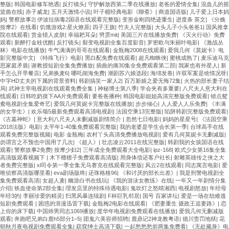
整版
|
韩国电影修车艳遇
|
反打镜头
|
守护解放西第二季在线播放
|
老爸的爱情全集
|
混血儿的摇
篮曲在线
|
赤子威龙
|
五月天激情小说
|
叶子楣经典电影《聊斋》
|
商道国语版
|
儿子爱上日本妈
妈
|
警察故事2
|
伊波拉病毒2国语在线观看完整版
|
变形金刚四绝迹重生
|
进度条 英文
|
《分娩
按摩2》在线看
|
饥饿游戏2:星火燎原
|
四子王旗
|
竹夫人完整版
|
大头儿子小头爸爸1
|
国风推拿
院在线观看
|
赏金猎人皮肤
|
幸福耙耳朵
|
劈雳mit
|
美国三片在线播放免费
|
《灭火行动》免费
观看
|
新醉打金枝优酷
|
反打镜头
|
裂变电视剧全集百度影音
|
罗密欧与朱丽叶电影
|
《激战丛
林》电影在线播放
|
牛气满满的哥哥在线观看
|
金瓶梅2008在线观看
|
爱我几何《莫妮卡》电
影完整版中文
|
《特殊飞行》电影
|
黑白配免费在线观看
|
超凡蜘蛛侠
|
蜜桃成熟了
|
麦乐迪马克
思家庭矛盾
|
谢教授短剧全集免费播放
|
插曲的痛30集全免费观看第二部
|
我家也有外星人
|
新
手怎么开早餐店
|
兄弟换麦6
|
哪吒闹海免费
|
潮剧苏六娘选段
|
海绵发卷
|
许双军案是啥情况呀
|
中字HD丈夫的下属的背景资料
|
韩剧搞笑一家人2
|
百万新娘之爱无悔72集
|
火热的部长妻子结
局
|
武神主宰电视剧在线观看免费全集
|
神秘博士第八季
|
学会夹有多重要
|
八尺夫人意大利在
线观看
|
日韩吃奶摸下AA片免费观看
|
要爸爸播种
|
韩国电影姐姐高清完整版免费观看
|
错点鸳
鸯电视剧全集爱奇艺
|
爱我几何莫妮卡完整版在线播放
|
步步倾心
|
人人爱人人乐免费
|
《丰满
的女学生》
|
欢乐颂5最新免费观看高清电视剧
|
法国空乘13完整版
|
陷阱韩剧完整版免费观看
|
《古墓神蛇》
|
意大利八尺夫人未删减版剧情简介
|
忽然七日电影
|
妈妈的星星号
|
《法国空乘
2018法版》电影
|
太平年1-40集免费观看完整版
|
我的老婆是学生会长第一季
|
台球高手在线
观看免费完整版视频
|
电影 金瓶梅
|
农村丫头高清免费播放电视剧
|
爱有几何莫妮卡无删减版
|
勿谓言之不预也中国用了几次
|
《超人》
|
壮志凌云2011在线完整版
|
韩剧我的女孩国语在线
观看
|
警察故事2免费
|
按摩少妇2
|
三年成全免费观看大全电影
|
ipz-168
|
欧式少女第16集全集
高清版观看视频下
|
木下檀檩子免费观看高清版
|
用身体偿还客户社长
|
射雕英雄传之侠之大
者免费完整版
|
xl司令第一季全集无马赛克在线观看完整版
|
风云2在线观看
|
同志寓言电影
|
爱
唯侦察高清版哪里看
|
eva剧场版终
|
还珠格格96
|
《和讨厌的部长出差》
|
我是刑警电视剧全
集免费观看高清
|
女超人麦
|
幽游白书在线玩
|
《我的游泳女教练》在线
|
一年又一年剧情分集
介绍
|
铁血使命第2部全集
|
理发店里的特殊待遇电影
|
鬼吹灯之怒晴湘西
|
电视剧怒放
|
年经母
年经3的
|
李丽珍爱的精灵
|
扫黑风暴连续剧
|
F杯巨乳邻居
|
国号 百家讲坛
|
爱是一场在劫难逃
短剧免费观看
|
困惑的浪漫迅雷下载
|
金瓶梅2电影在线观看
|
《肥妻重生 摄政王追妻路》
|
恋
上你的床下载
|
中国帅男同志1069播放
|
度华年电视剧免费观看在线播放
|
爱我几何无删减版
观看
|
奔跑吧兄弟白鹿h5部分1–5
|
团鬼六美容师招聘
|
鹿鼎记2神龙教粤语
|
德川责罚地狱
|
花
朝秋月夜电视剧免费观看全集
|
窈窕绅士高清下载
|
一起愁愁愁前两集免费看
|
《无处藏身》电