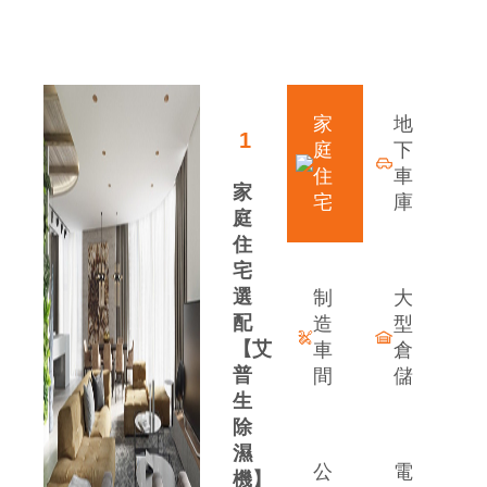
領先行業的發展優勢
家
地
1
庭
下
住
車
家
宅
庫
庭
住
宅
選
制
大
配
造
型
【艾
車
倉
普
間
儲
生
除
案
濕
公
電
機】