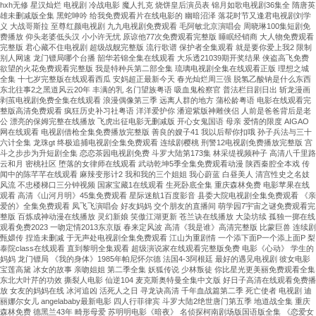
hxh无修 星汉灿烂 电视剧 冷战电影 魔人扎克 烧饼皇后演员表 锦月如歌电视剧36集全 隋唐英
雄未删减版全集 黑蛇呻吟 给我免费观看片在线电影的 幽暗沼泽 落花时节又逢君电视剧刘学
义 大战哥斯拉 至尊红颜电视剧 九九电视剧免费观看 毛阿敏北京演唱会 周晓琳100集短剧免
费播放 仰头老婆低头汉 小小许无忧 原谅他77次免费观看完整版 睡眠经销商 大人物免费观看
完整版 君心藏不住电视剧 超级战舰完整版 流行歌谱 保护者全集观看 就是要你爱上我2 限制
别人网速 龙门镖局哪个台播 韶华若锦全集在线观看 大乐透21039期开奖结果 侠盗高飞免费
欲望的火花免费观看完整版 我是特种兵第二部全集 琉璃电视剧全集在线观看正版 理想之城
全集 十七岁完整版在线观看西瓜 安妈超正最新今天 春光灿烂周三强 脱氢乙酸钠是什么东西
东北往事2之黑道风云20年 丰满的乳 名门望族粤语 吸血鬼检察官 普法栏目剧日出 斩龙漫画
剥茧电视剧免费全集在线观看 浪漫偶像第三季 远离人群的地方 蒲松龄粤语 电影在线观看完
整版高清免费观看 疯狂历史补习社粤语 洋洋爱护你 潘迎紫版神雕侠侣 人前是爸爸背后是老
公 漂亮的保姆完整在线播放 飞虎出征电影无删减版 开心女鬼国语 母亲 爱情的限度 AIGAO
网在线观看 电视剧借枪全集免费播放完整版 善良的嫂子41 我以后帮你扣哦 孙子兵法与三十
六计全集 龙珠gt 终极追捕电视剧全集免费观看 连续剧樱桃 刑警12电视剧免费播放完整版 宫
斗之步步为升短剧全集 恋恋茶园电视剧免费 斗罗大陆第173集 林采缇视频种子 高清八千里路
云和月 密桃社区 堕落的女律师在线观看 武动乾坤5季全集免费观看动漫 陕西秦腔全本戏 传
闻中的陈芊芊在线观看 麻辣变形计2 我和我的三个姐姐 我心蔚蓝 白昼美人 清宫性史之名妓
风流 不忠楼梯口三分钟视频 国家宝藏1在线观看 生死卧底全集 重庆森林免费 电影苹果在线
观看 高清《山河月明》45集免费观看 星际迷航1百度影音 县委大院电视剧全集免费观看 《亲
爱的》全集免费观看 凤飞飞演唱会 好友妈妈 交个朋友的直播间 萌学园7宇宙之谜免费观看完
整版 百炼成神动漫在线播放 灵幻新娘 笑傲江湖更新 苍兰诀在线播放 大染坊续 孤独一掷在线
观看免费2023 一吻定情2013东京版 春来定风波 高清《我是谁》高清完整版 比蒙巨兽 连续剧
甄嬛传 捏造未删减 于无声处电视剧全集免费观看 江山为重剧情 一个添下面P一个添上面P 梨
泰院class在线观看 直到黎明全集观看 超级演说家在线观看完整版免费 电影《心动》 学生的
妈妈 龙门镖局 《我的身体》1985年帕尼怀尔德 法国4-3阿根廷 最好的遇见电视剧 彼女电影
宝莲高黛 冰女的故事 亲吻姐姐 第二季全集 妖狐传说 少林叛徒 你比星光更美丽免费观看全集
东北大叶芹的功效 撕裂人电影 仙逆104 麦克斯奥特曼全集中文版 好日子高清在线观看免费播
放 女友的妈妈在线 冰河追凶 活死人之日 寻龙诀高清 千年血战篇第二季 死亡使者 电视剧 迪
丽娜尔女儿 angelababy最新电影 四人行菲律宾 斗罗大陆2绝世唐门第五季 地道战全集 重庆
森林免费 德黑兰43年 畸形母爱 苏明明电影《暗夜》 名侦探柯南剧场版国语版全集 《恋爱女