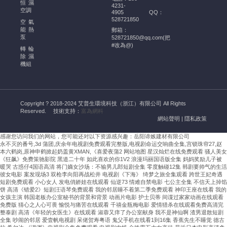
的
恒濕
4231-
幫
空調
4905
QQ：
528721850
助
空氣
能熱
郵箱：
酒
泵
528721850@qq.com(把
窖
#改為@)
轉輪
恒
除濕
溫
機組
恒
濕
空
Copyright ? 2018-2024 艾普生環境科技（浙江）有限公司 All Rights
調
Reserved.
技術支持：
富為網科
的
網站聲明
|
隱私政策
安
感谢您访问我们的网站，您可能还对以下资源感兴趣：岳阳谛嫉建材有限公司
裝
永不灭的番号,3d 蒲团,庆余年电视剧免费观看完整版,电视剧命运交响曲全集,宫锁珠帘27,赵
需
本六鹤岗,原神申鹤掀起奶盖黄XMAN,《喜爱夜蒲2
网站地图
星汉灿烂在线免费观看 骚人美女
嚴
《狂飙》免费策驰影院 黑道二十年 如此喜欢的你1V2 浪漫玛丽国语版全集 妈妈奖励儿子被
暖哭 古惑仔4国语高清 将门嫡女沙场：不输男儿郎短剧全集 零度触碰12集 韩剧要帅气的生活
格
彼女电影 案发现场3 双枪李向阳再战松井 电视剧《下海》 绮梦之旅全集观看 跨世王妃奇遇
遵
短剧免费观看 小心女人 发电俏娇娃在线观看 仙逆73 情难自禁电影 七公主全集 不信天上掉馅
饼 高清《错爱2》短剧汪语琴免费观看 我的邻居睡不着第二季免费观看 神印王座在线看 我的
循
女孩主演 韩国老板办公室秘书的背景和背景 动画片电影 护士贝蒂 间谍过家家动画在线观看
溫
免费版 猜心之人心可畏 愉悦与痛苦在线观看 千禧金瓶梅电影 爱情猎杀在线观看免费高清完
濕
整泰剧 高清《年轻的女医生》在线观看 淑蓉又痒了办公室献身 我不是神仙啊 渣男退散短剧
全集 吵闹的邻居 爱壹帆电视剧 呆佬贺寿粤语 鬼父手机在线看1到16集 香蕉先生不睡觉 德古
度