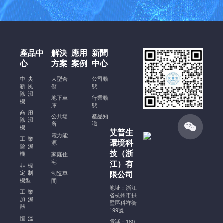
酒
窖
恒
溫
恒
產品中
解決
應用
新聞
濕
心
方案
案例
中心
空
調
中央
大型倉
公司動
新風
安
儲
態
除濕
裝
地下車
行業動
機
庫
態
規
商用
公共場
產品知
范、
除濕
所
識
機
注
艾普生
電力能
意
工業
環境科
源
除濕
事
技（浙
機
家庭住
項
宅
江）有
非標
及
定制
制造車
限公司
機型
穩
間
地址：浙江
定
工業
省杭州市拱
加濕
運
墅區科祥街
器
199號
行
恒溫
電話：180-