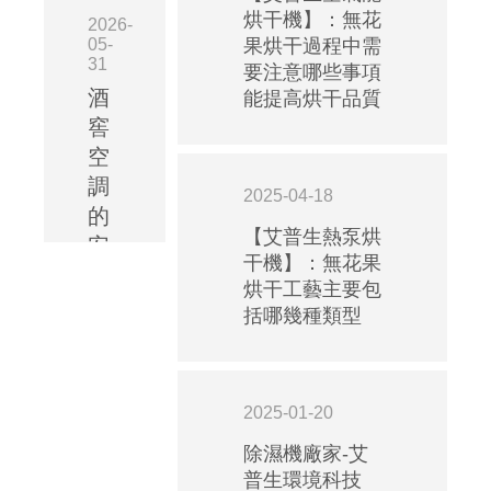
烘干機】：無花
2026-
05-
果烘干過程中需
31
要注意哪些事項
酒
能提高烘干品質
窖
空
調
2025-04-18
的
【艾普生熱泵烘
安
干機】：無花果
裝
烘干工藝主要包
規
括哪幾種類型
范：
艾
普
2025-01-20
生
酒
除濕機廠家-艾
普生環境科技
窖