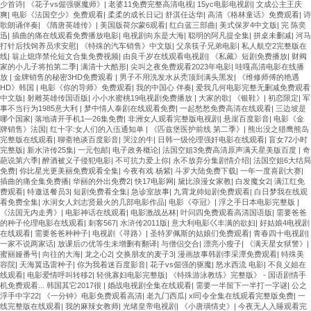
少首诗
|
《花子vs倔强驱魔师》
|
老婆11免费完整高清电视
|
15yc电影电视剧
|
文成公主王庆
爽
|
电影《法国空少》免费观看
|
柔柔的成长日记
|
舒淇任达华
|
高清《格林童话》免费观看
|
诗
歌朗诵伴奏
|
《隋唐英雄传》
|
美国版荷尔蒙6观看
|
红白蓝三部曲
|
美式保罗4中文版
|
完 陈奕
迅
|
插曲的痛在线观看免费播放电影
|
电视剧向东是大海
|
聪明的阿凡提全集
|
拼桌未删减
|
河马
打针后找饲养员求安慰
|
《特殊的汽车销售》中文版
|
父亲筷子兄弟电影
|
私人航空2完整版在
线
|
翁止熄痒禁伦短文合集免费视频
|
由良千岁在线观看电视剧
|
《私藏》短剧免费播放
|
财阀
家的小儿子将拍第二季
|
满清十大酷形
|
尖叫之夜免费观看2023年电影
|
哇嘎高清电影在线播
放
|
金牌销售的秘密3HD免费观看
|
男子不用洗发水从秃顶到满头黑发
|
《维修师傅的艳遇
HD》韩国
|
电影《你的导师》免费观看
|
我的中国心 伴奏
|
爱我几何电影完整无删减免费观看
中文版
|
射雕英雄传国语版
|
小小水蜜桃19电视剧免费播放
|
大家的歌
|
《银鞋》
|
初恋限定
|
军
事不当行为1985意大利
|
梦中情人泰剧在线观看免费
|
一起愁愁免费高清在线观看
|
三边坡是
哪个国家
|
落地请开手机1—26集免费
|
非洲女人观看完整版电视剧
|
悬崖百度影音
|
电影《金
牌销售》法国
|
红十字:女人们的入伍通知单
|
《匹兹堡医护前线 第二季》
|
熊出没之猎鹰熊岛
完整版在线观看
|
聊斋艳谈百度影音
|
哭泣的牛
|
日韩一级伦理强奸电影在线观看
|
盲女72小时
完整版
|
新水浒传25集
|
一元包邮
|
电子政务概论
|
法国空姐3免费高清原声满天星美版百度
|
奇
葩说第六季
|
醉酒被义子侵犯电影
|
不可抗力爱上你
|
永不放弃分集剧情介绍
|
法国空姐6大结局
免费
|
你比星光更美丽免费观看全集
|
今夜有戏 杨紫
|
斗罗大陆免费下载
|
一年一度喜剧大赛
|
插曲的痛全集免费播
|
华丽的外出免费2
|
快17电影网
|
黛比浪漫女家教
|
白发魔女2
|
满江红免
费观看
|
特邀送餐员3
|
短剧免费看全集
|
急诊室故事
|
九霄龙帅短剧免费观看
|
白日梦我在线观
看免费全集
|
水润女人刘志贤最火的几部电影作品
|
电影《夺冠》
|
浮之手日本电影完整版
|
《法国无内走秀》
|
电影神话在线观看
|
电影激战丛林
|
叶问四免费观看高清国语版
|
需要爸爸
的种子伦理电影在线观看
|
刺客567
|
水浒传2011版
|
意大利电影巜丰满的欲妇
|
好姑娘4电视剧
在线观看
|
需要爸爸种种子
|
电视剧《寻路》
|
圣特罗佩斯的姑娘们免费观看
|
青春四十电视剧
|
一家不说两家话
|
放课后の优等生未增删有翻译
|
与僧侣交合
|
漂亮小瘦子
|
《满天星女狱警》
|
蜜丽娅番号
|
向往的大海
|
龙之心2
|
交换朋友的麦子3
|
漫画故事韩剧李采潭免费观看
|
特殊美
容院
|
天海翼迅雷种子
|
你为我着迷百度影音
|
花子vs倔强的驱魔
|
怒水西流 电影
|
不良义姐在
线观看
|
电影爱情呼叫转移2
|
轻佻寡妇电影完整版
|
《特殊游泳教练》完整版》 - 国语剧情手
机免费观看... 韩国其它2017很
|
婚战电视剧全集在线观看
|
需要一半留下一半打一字谜
|
公之
浮手中字22
|
《一分钟》电影免费观看高清
|
老九门西瓜
|
xl司令全集在线观看完整版免费
|
一
线完整版在线观看
|
我的麻辣女教师
|
光绪皇帝电视剧
|
《小唐璜情史》
|
今夜无人入睡观看完