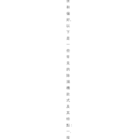
求
特
和
點
偏
在
好。
選
以
配
下
除
是
濕
一
機
些
時
常
需
見
綜
的
合
除
考
濕
慮
機
多
款
種
式
因
及
素
其
以
特
下
點：
是
一、
具
按