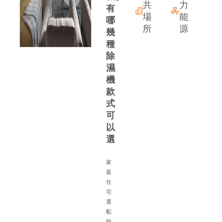
共
力
有
場
能
哪
所
源
幾
種
除
濕
機
款
式
可
以
選
家
庭
住
宅
備
選
配
除