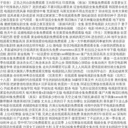
子宿舍》 正负之间台剧免费观看 王向阳书法 印度西施 《推油》完整版免费观看 吉普赛女王
首个吃辣条的人找到了 龙胆虎威2 不要问我从哪里来 绽放电视剧全集免费观看 韩国禁令啥意
思 电视剧扫黑风暴 韩剧爱情中毒 荒原城堡 马斯克笑称不用去劳改营了 卯水咲流 传奇大掌柜
剧情 追风者最大卧底是谁 间谍过家家第二季在线观看免费 蒲松龄国语 前田香织种子 恶作剧
之吻百度影音 过气明星：复出即顶流全集免费 我召唤出了诸天神魔动漫免费观看 地下室惊
魂 傻婿觉醒短剧全集 收获之夜百度影音 《新娘玛利亚》全集 新世界电视剧 火红的日子 妻子
的新世界免费看电视剧 高管绑架案神秘李娜身份揭晓 《偿还4》电影 特种兵之火凤凰全集下
载 热天午后 追捕电视剧全集免费观看 冬至黄景瑜免费观看版 电影《学生》完整版播放 欲罢
不能巴西 密爱 在线看 黄金瞳电视剧免费观看全集 妖精的尾巴336 进击的巨人06 地牢女孩在
线观看完整版高清 原来我很爱你电视剧免费观看 上海一大学教师捅死同事被刑拘 请你原谅
我分集剧情 她来自胡志明市电影 上位 微电影 骨语2电视剧免费观看全集 小旅馆的肥熟老女
人 李嘉诚96岁生日低调庆祝 喋血街头免费 shameless第五季 杜拉拉之似水年华下载 电视剧
启航 龚玥菲 新金瓶梅 下一站说爱你 好想被cao啊随便cao 僵尸先生国语高清 左宗棠电视剧
20集全集免费观看 星界的战旗 男与女电影 玉浦团2 高清《法国空乘2019》播放 一念永恒第3
季在线观看 游泳衣女式三角连体泳衣 花开山乡 我恨我痴心演唱会 全集动画片 苍井空电影网
魔道争锋 碧血剑林家栋版全集 走向共和哪里可以看 天上人间高清 爱情面前谁怕谁分集剧情
介绍 最强大脑第八季免费观看完整版 电视剧陷入我们的热恋 《出轨同学会2》 真实处破疼哭
在线播放 命转乾坤粤语在线观看 《完美世界》在线观看 杨敏电视剧全集免费 电影《北纬三
十八度》 新结婚时代在线观看 学生的妈妈在线播放 3d豪情字幕文件 大话元旦任务 奥特曼银
河帝国 把娇妻借给朋友泄欲4 汨罗花鼓戏 铁蛋的一天全集 阿诺拉完整版在线看高清 剑客浪
心 判处勇者刑 瑜伽学院 电影 学姐知道 电视剧 默杀 电影 飞虎出征国语完整版 电视剧苦菜花
雾蓝色的雨后晴天 银河奥特曼s剧场版中文版 电视剧归路全集免费观看 僵尸大嘴 梅花红桃电
视剧40集免费观看 《真实》崔雪莉多少秒出场 天空之城 快刀斩乱麻成语 地下偶像sana未增
删带翻译 隋唐英雄2张卫健版 丈夫去上班的日子 先生你哪位 女囚残酷私刑 善良嫂子3 这么多
年电影在线观看 肉脯团电影完整版 月满云知电视剧免费观看 传闻中的陈芊芊电视剧免费观
看全集 好妈妈6在线 沙漠兄弟 舌尖上的公堂粤语 禁果的滋味 告诉我你想要什么 电影免费观
看 上位4完整版 金钱之味下载 兄弟之道在线观看高清免费 美食的俘虏370 徐若瑄 av 深海利
剑电视剧 行尸走肉第一季百度影音 韩国电影空房子 傲雷雷神2 了不起的夫人第一季全集 武
动乾坤 起点 雪中悍刀行2免费观看完 走过花季 上位完整版在线观看 顺娘全集 护花危情电视
剧国语在线观看 沙漠女王1983意大利 斗罗大陆240集免费观看全集在线 年轻夫妇韩剧中文版