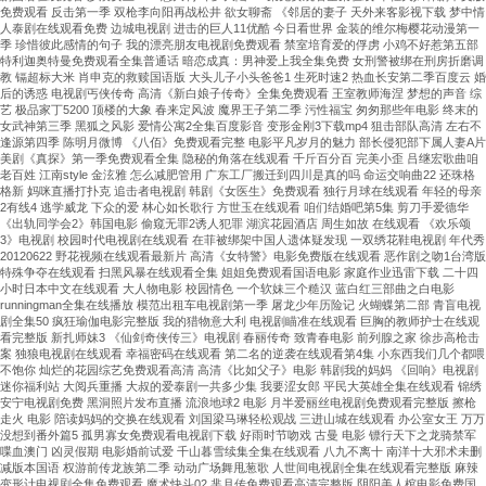
免费观看 反击第一季 双枪李向阳再战松井 欲女聊斋 《邻居的妻子 天外来客影视下载 梦中情
人泰剧在线观看免费 边城电视剧 进击的巨人11优酷 今日看世界 金装的维尔梅樱花动漫第一
季 珍惜彼此感情的句子 我的漂亮朋友电视剧免费观看 禁室培育爱的俘虏 小鸡不好惹第五部
特利迦奥特曼免费观看全集普通话 暗恋成真：男神爱上我全集免费 女刑警被绑在刑房折磨调
教 镉超标大米 肖申克的救赎国语版 大头儿子小头爸爸1 生死时速2 热血长安第二季百度云 婚
后的诱惑 电视剧丐侠传奇 高清《新白娘子传奇》全集免费观看 王室教师海涅 梦想的声音 综
艺 极品家丁5200 顶楼的大象 春来定风波 魔界王子第二季 污性福宝 匆匆那些年电影 终末的
女武神第三季 黑狐之风影 爱情公寓2全集百度影音 变形金刚3下载mp4 狙击部队高清 左右不
逢源第四季 陈明月微博 《八佰》免费观看完整 电影平凡岁月的魅力 部长侵犯部下属人妻A片
美剧《真探》第一季免费观看全集 隐秘的角落在线观看 千斤百分百 完美小歪 吕继宏歌曲咱
老百姓 江南style 金泫雅 怎么减肥管用 广东工厂搬迁到四川是真的吗 命运交响曲22 还珠格
格新 妈咪直播打扑克 追击者电视剧 韩剧《女医生》免费观看 独行月球在线观看 年轻的母亲
2有线4 逃学威龙 下众的爱 林心如长歌行 方世玉在线观看 咱们结婚吧第5集 剪刀手爱德华
《出轨同学会2》韩国电影 偷窥无罪2诱人犯罪 湖滨花园酒店 周生如故 在线观看 《欢乐颂
3》电视剧 校园时代电视剧在线观看 在菲被绑架中国人遗体疑发现 一双绣花鞋电视剧 年代秀
20120622 野花视频在线观看最新片 高清《女特警》电影免费版在线观看 恶作剧之吻1台湾版
特殊争夺在线观看 扫黑风暴在线观看全集 姐姐免费观看国语电影 家庭作业迅雷下载 二十四
小时日本中文在线观看 大人物电影 校园情色 一个软妹三个糙汉 蓝白红三部曲之白电影
runningman全集在线播放 模范出租车电视剧第一季 屠龙少年历险记 火蝴蝶第二部 青盲电视
剧全集50 疯狂瑜伽电影完整版 我的猎物意大利 电视剧瞄准在线观看 巨胸的教师护士在线观
看完整版 新扎师妹3 《仙剑奇侠传三》电视剧 春丽传奇 致青春电影 前列腺之家 徐步高枪击
案 独狼电视剧在线观看 幸福密码在线观看 第二名的逆袭在线观看第4集 小东西我们几个都喂
不饱你 灿烂的花园综艺免费观看高清 高清《比如父子》电影 韩剧我的妈妈 《回响》电视剧
迷你福利站 大阅兵重播 大叔的爱泰剧一共多少集 我要涩女郎 平民大英雄全集在线观看 锦绣
安宁电视剧免费 黑洞照片发布直播 流浪地球2 电影 月半爱丽丝电视剧免费观看完整版 擦枪
走火 电影 陪读妈妈的交换在线观看 刘国梁马琳轻松观战 三进山城在线观看 办公室女王 万万
没想到番外篇5 孤男寡女免费观看电视剧下载 好雨时节吻戏 古曼 电影 镖行天下之龙骑禁军
喋血澳门 凶灵假期 电影婚前试爱 千山暮雪续集全集在线观看 八九不离十 南洋十大邪术未删
减版本国语 权游前传龙族第二季 动动广场舞甩葱歌 人世间电视剧全集在线观看完整版 麻辣
变形计电视剧全集免费观看 魔术快斗02 芈月传免费观看高清完整版 阴阳美人棺电影免费国