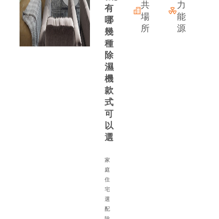
共
力
有
場
能
哪
所
源
幾
種
除
濕
機
款
式
可
以
選
家
庭
住
宅
備
選
配
除