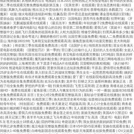
视剧免费观看
|
从地狱来的法官 电视剧
|
日本JIzz
|
恐怖热线之大头怪婴电影
|
图书馆的女朋友
第二季在线观看完整免费版电视剧第五集
|
《完美世界》在线观看
|
雷古洛思奥特曼
|
柯南日
语版
|
凤舞九天dj现场
|
熊出没之年货动画片
|
善良美丽女邻居4
|
荼靡电视剧
|
杀戮霸刀
|
《冰火
魔厨》动漫
|
烟火电视剧连续剧40集
|
狂飙迅雷
|
田中君总是如此慵懒
|
潘金莲电视剧1至5集
|
星宿会战
|
侦探成旭之千年迷局
|
《私人航空2》法国电影
|
漂亮书生免费观看
|
狂野时速
|
《牙
医姊妹》无删减版观看在线观看
|
《最后羔羊》免费观看
|
年轻的嫂子2免费电影在线观看
|
女
性瘾者春梦引爆内地影坛
|
电影登山的目的
|
骨语第二部免费观看
|
爱我几何《莫妮卡》电影完
整版中文
|
战机飞行员视角的祖国有多美
|
人蛇大战国语
|
维修空调电影
|
扫黑风暴有多少集
|
爆
笑西游记全集
|
致命弯道六
|
潘晓婷教你打台球
|
法国空乘法版免费看
|
电锯人二免费观看高清
|
盲山 海外版180分钟
|
飞来萌宝短剧免费观看高清
|
落魄贵族琉璃川动漫完整版
|
意大利电影
《热体》
|
终炽第三季在线观看免费高清
|
伦理《法国护士长
|
纯情房东俏房客
|
双女任务满天
星电影在线观看
|
《甜蜜惩罚2》第一季的
|
苦口婆心比喻什么人
|
蛮好的人生在线观看
|
女超人
在线完整版
|
我在民国当祖宗短剧免费观看
|
喜宝电影在线观看完整版
|
1对3电影
|
我喜欢的样
子你都有短剧免费观看
|
魔乳秘剑帖全集
|
伊波拉病毒电影免费观看
|
黑龙江网络电视台
|
同学
的妈妈韩国
|
上海滩简谱
|
木下凛凛子精品A片在线观看
|
贝雷帽钩织教程视频
|
《执行秘书》
2009
|
熊迹电影完整版在线观看
|
贤妻扶我凌云志短剧免费观看
|
平原县
|
爱情理论免费观看
|
25岁女高中生在线观看
|
新入职女员工的滋味完整版
|
男生女生一起愁愁愁电视剧观看
|
姨妈2
完整版免费观看
|
有你才有家免费观看全集完整版
|
爱丫爱丫在线影院电视剧高清免费
|
以爱
为名电视剧全集免费观看高清
|
欢乐白领夫妻
|
龙井市
|
巨蟒之灾2
|
迪斯科舞曲
|
家族正名：恩
怨了结全集免费
|
梦想的声音第一期
|
扫黄先锋国语
|
飞雪玉花简谱
|
正在播放 青楼名妓之桃花
扇HD - 免费在线观看 | 鲨鱼影视
|
巴西人与禽发生性行为的后果
|
一对一播放
|
如懿传3在线看
全集免费观看高清 后宫
|
玄女心经2免费观看完整版高清
|
羞耻诊疗室樱花在线播放
|
珠海驾
车撞人事件35死43伤
|
长相思第三季
|
渔夫的荒淫史蒋玲玲版
|
似曾相识短剧免费观看
|
日本年
轻母年经4
|
《特别面试》免费观看
|
倚天屠龙记 邓超版高清
|
美人心计全集在线观看
|
商务老
板旅行戴的帽子电影在线观看
|
奔跑吧兄弟第八季
|
无人观看完整电视剧在线观看
|
波多野结
衣高清全集
|
爱我几何在线版免费看
|
潘金莲之前生后世
|
新娘无悔的爱
|
美国A片巜禁忌5》偷
欢
|
择天记第三季
|
喜羊羊与灰太狼之飞马奇遇记
|
年轻的瘦了5
|
高清《黑皮书》电影
|
羁绊
5.3
|
苍月女战士18禁成人版
|
囧的呼唤101
|
奇葩说第六季
|
我女朋友的新妈妈双字ID免费
|
同
学两亿岁免费看完整
|
孤注电影完整版免费观看
|
日本VS中国VS亚洲看
|
安姨在线观看全集
|
人
间烟火1-40集免费看
|
白峰电影国语在线观看免费
|
电影天海翼匿名侦探免费观看
|
OV义姐是