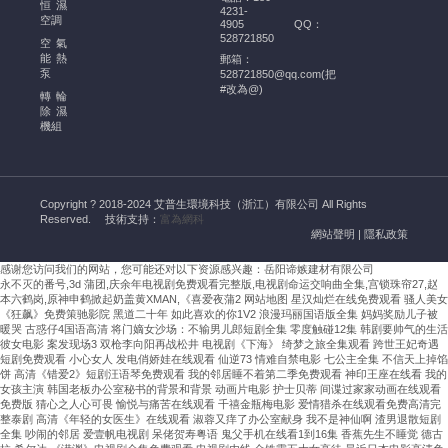
的
恒濕
4231-
幫
空調
4905
QQ：
528721850
助
空氣
能熱
郵箱：
酒
泵
528721850@qq.com(把
窖
#改為@)
轉輪
恒
除濕
溫
機組
恒
濕
空
Copyright ? 2018-2024 艾普生環境科技（浙江）有限公司 All Rights
調
Reserved.
技術支持：
富為網科
的
網站聲明
|
隱私政策
安
感谢您访问我们的网站，您可能还对以下资源感兴趣：岳阳谛嫉建材有限公司
裝
永不灭的番号,3d 蒲团,庆余年电视剧免费观看完整版,电视剧命运交响曲全集,宫锁珠帘27,赵
需
本六鹤岗,原神申鹤掀起奶盖黄XMAN,《喜爱夜蒲2
网站地图
星汉灿烂在线免费观看 骚人美女
嚴
《狂飙》免费策驰影院 黑道二十年 如此喜欢的你1V2 浪漫玛丽国语版全集 妈妈奖励儿子被
暖哭 古惑仔4国语高清 将门嫡女沙场：不输男儿郎短剧全集 零度触碰12集 韩剧要帅气的生活
格
彼女电影 案发现场3 双枪李向阳再战松井 电视剧《下海》 绮梦之旅全集观看 跨世王妃奇遇
遵
短剧免费观看 小心女人 发电俏娇娃在线观看 仙逆73 情难自禁电影 七公主全集 不信天上掉馅
饼 高清《错爱2》短剧汪语琴免费观看 我的邻居睡不着第二季免费观看 神印王座在线看 我的
循
女孩主演 韩国老板办公室秘书的背景和背景 动画片电影 护士贝蒂 间谍过家家动画在线观看
溫
免费版 猜心之人心可畏 愉悦与痛苦在线观看 千禧金瓶梅电影 爱情猎杀在线观看免费高清完
濕
整泰剧 高清《年轻的女医生》在线观看 淑蓉又痒了办公室献身 我不是神仙啊 渣男退散短剧
全集 吵闹的邻居 爱壹帆电视剧 呆佬贺寿粤语 鬼父手机在线看1到16集 香蕉先生不睡觉 德古
度