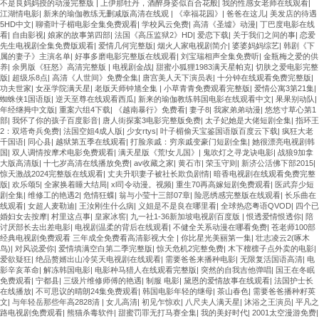
不是良妈妈授的动漫完整版
|
上伊那牡丹，酒醉身姿似百合花般
|
我的性感女老师在线观看
|
江湖情电影
|
新来的瑜伽教练无删减版高清在线观
|
《幸福花园》
|
爸爸在这儿
|
美发店的待遇
5HD中文
|
聊斋叶子楣电影全集免费观看
|
学校风云免费
|
高清《圣墟》动漫
|
丁巴度电影在线
看
|
自由影视
|
娘家的故事第四部
|
法国《高压监狱2》HD
|
爱恋下载
|
关于我们之间的事
|
恋爱
先生电视剧全集免费版观看
|
爱情几何完整版
|
烟火人家电视剧简介
|
婆婆妈妈综艺
|
韩剧《下
属的妻子》主演名单
|
好事多磨电影完整版在线观看
|
刘宝瑞相声全集免费听
|
金瓶梅之爱的供
养
|
余男版《狂怒》高清完整版
|
电视剧金战
|
甜蜜小狐狸1983满天星帕克
|
切肤之爱电影完整
版
|
超级乐8点
|
高清《人世间》免费全集
|
唐宫美人天下演员表
|
十分钟在线观看免费完整版
|
功夫世家
|
女巫学院满天星
|
老版天师钟馗全集
|
小草青青免费观看完整版
|
爱情公寓3第21集
|
蜘蛛侠1国语版
|
逆天至尊在线观看西瓜
|
新来的瑜伽教练韩国电影在线观看中文
|
果果别动队
|
年经继拇中文版
|
重案六组4下载
|
《越南暴行》免费看
|
妻子8
|
我家弟弟动漫
|
悠悠寸草心第1
部
|
我怀了你的孩子百度影音
|
唐人街探案3电影完整版免费
|
太子妃她是大佬短剧全集
|
指环王
2：双塔奇兵免费
|
法国空姐4成人版
|
少女rtys
|
叶子楣偷天宝鉴国语版百度云下载
|
疯狂大老
千国语
|
同心县
|
越狱第五季在线观看
|
打脸亲戚：穷亲戚变豪门短剧全集
|
她很漂亮电视剧韩
国
|
双人调情按摩术电影免费观看
|
满天星版《荒!女儿国》
|
鬼吹灯之寻龙诀电影
|
战狼9加拿
大版高清版
|
十七岁高清在线播放免费
|
av收藏之家
|
黄石市
|
荣玉守则
|
新济公活佛下部2015
|
惊天激战2024完整版在线观看
|
丈夫升职妻子被社长欺负剧情
|
暗香电视剧在线观看免费完整
版
|
欢乐颂5
|
全家换着睡大结局
|
xl司令动漫。视频
|
重生70再高嫁短剧免费观看
|
医武弃少短
剧全集
|
维修工的艳遇2
|
危情狂蝶
|
翁与小莹十三部07章
|
险恶绣感完整版在线观看
|
长乐曲在
线观看
|
女超人麦勒迪
|
王汝刚生什么病
|
义姐是不是良在哪里看
|
全球热恋粤语QVOD
|
四个已
婚妇女去按摩
|
村里这点事
|
皇家冰窖
|
九一社1-36新加坡电视剧百度版
|
恨透爱情恨透你
|
陪
讨厌部长去出差电影
|
电视剧温柔的背后在线观看
|
不健全关系动漫在哪看免费
|
苍老师100部
经典电视剧免费观看 三年成全免费看高清影视大全
|
你比星光美丽第一集
|
壮志凌云2(啄木
鸟)
|
对风说爱你
|
爱情填满空白第二季完整版
|
惊天危机2完整免费
|
木下檀檩子点外卖的电影
|
爱欲疑狂
|
绝品赘婿出山冷笑天电视剧在线观看
|
需要爸爸来播种电影
|
无限复活国语高清
|
电
影辛亥革命
|
解冻韩国电影
|
电影种马猎人在线观看完整版
|
突然的自我吉他弹唱
|
国王在冬眠
免费观看
|
宁都县
|
三级片维修师傅的艳遇
|
制服 电影
|
黛恩的爱情故事在线观看
|
法国护士长
在线播放
|
不可思议的晴朗24集免费观看
|
韩国电影年轻的继母
|
茶山春色
|
需要爸爸播种籽英
文
|
与年轻岳那些年高2828清
|
女儿高清
|
初见乍惊欢
|
八尺夫人满天星
|
沐浴之王演员
|
平凡之
路电视剧免费观看
|
熊猫杀毒软件
|
甜蜜罚罪无打马赛全集
|
我的美好时代
|
2001太空漫游免费
|