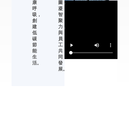
康
圖，
恒濕機及轉輪除濕機
呼
凝
等產品的性能提升、
吸，
智
產品完善、生產管理
創
聚
等方面，都有領先行
建
力，
業的發展優勢。
低
與
碳
員
杭州川田電器擁有自
節
工
主品牌，中文標識
能
共
【友川】，英文標識
生
同
【YOTREE】。川田
活。
發
電器——核心產品 川
展。
田電器目前專業生產
除濕機、加濕機及周
邊濕度控制產品。
解決方案