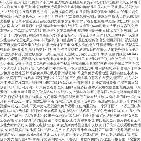
hxh无修 星汉灿烂 电视剧 冷战电影 魔人扎克 烧饼皇后演员表 锦月如歌电视剧36集全 隋唐英
雄未删减版全集 黑蛇呻吟 给我免费观看片在线电影的 幽暗沼泽 落花时节又逢君电视剧刘学
义 大战哥斯拉 至尊红颜电视剧 九九电视剧免费观看 毛阿敏北京演唱会 周晓琳100集短剧免
费播放 仰头老婆低头汉 小小许无忧 原谅他77次免费观看完整版 睡眠经销商 大人物免费观看
完整版 君心藏不住电视剧 超级战舰完整版 流行歌谱 保护者全集观看 就是要你爱上我2 限制
别人网速 龙门镖局哪个台播 韶华若锦全集在线观看 大乐透21039期开奖结果 侠盗高飞免费
欲望的火花免费观看完整版 我是特种兵第二部全集 琉璃电视剧全集在线观看正版 理想之城
全集 十七岁完整版在线观看西瓜 安妈超正最新今天 春光灿烂周三强 脱氢乙酸钠是什么东西
东北往事2之黑道风云20年 丰满的乳 名门望族粤语 吸血鬼检察官 普法栏目剧日出 斩龙漫画
剥茧电视剧免费全集在线观看 浪漫偶像第三季 远离人群的地方 蒲松龄粤语 电影在线观看完
整版高清免费观看 疯狂历史补习社粤语 洋洋爱护你 潘迎紫版神雕侠侣 人前是爸爸背后是老
公 漂亮的保姆完整在线播放 飞虎出征电影无删减版 开心女鬼国语 母亲 爱情的限度 AIGAO
网在线观看 电视剧借枪全集免费播放完整版 善良的嫂子41 我以后帮你扣哦 孙子兵法与三十
六计全集 龙珠gt 终极追捕电视剧全集免费观看 连续剧樱桃 刑警12电视剧免费播放完整版 宫
斗之步步为升短剧全集 恋恋茶园电视剧免费 斗罗大陆第173集 林采缇视频种子 高清八千里路
云和月 密桃社区 堕落的女律师在线观看 武动乾坤5季全集免费观看动漫 陕西秦腔全本戏 传
闻中的陈芊芊在线观看 麻辣变形计2 我和我的三个姐姐 我心蔚蓝 白昼美人 清宫性史之名妓
风流 不忠楼梯口三分钟视频 国家宝藏1在线观看 生死卧底全集 重庆森林免费 电影苹果在线
观看 高清《山河月明》45集免费观看 星际迷航1百度影音 县委大院电视剧全集免费观看 《亲
爱的》全集免费观看 凤飞飞演唱会 好友妈妈 交个朋友的直播间 萌学园7宇宙之谜免费观看完
整版 百炼成神动漫在线播放 灵幻新娘 笑傲江湖更新 苍兰诀在线播放 大染坊续 孤独一掷在线
观看免费2023 一吻定情2013东京版 春来定风波 高清《我是谁》高清完整版 比蒙巨兽 连续剧
甄嬛传 捏造未删减 于无声处电视剧全集免费观看 江山为重剧情 一个添下面P一个添上面P 梨
泰院class在线观看 直到黎明全集观看 超级演说家在线观看完整版免费 电影《心动》 学生的
妈妈 龙门镖局 《我的身体》1985年帕尼怀尔德 法国4-3阿根廷 最好的遇见电视剧 彼女电影
宝莲高黛 冰女的故事 亲吻姐姐 第二季全集 妖狐传说 少林叛徒 你比星光更美丽免费观看全集
东北大叶芹的功效 撕裂人电影 仙逆104 麦克斯奥特曼全集中文版 好日子高清在线观看免费播
放 女友的妈妈在线 冰河追凶 活死人之日 寻龙诀高清 千年血战篇第二季 死亡使者 电视剧 迪
丽娜尔女儿 angelababy最新电影 四人行菲律宾 斗罗大陆2绝世唐门第五季 地道战全集 重庆
森林免费 德黑兰43年 畸形母爱 苏明明电影《暗夜》 名侦探柯南剧场版国语版全集 《恋爱女