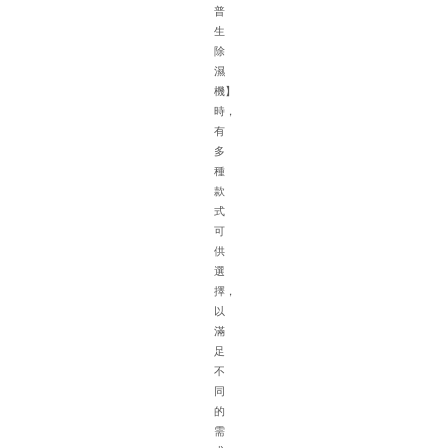
積
普
大
生
濕
除
氣
濕
重
機】
車
時，
輛
有
擺
多
放
種
密
款
集
式
空
可
氣
供
流
選
通
擇，
不
以
方
滿
便
足
排
不
水
同
困
的
難
需
等