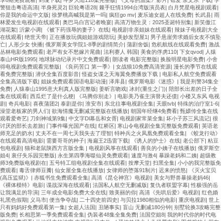
警狙击粤语高清
|
半身死灵2
|
巨轮粤语28
|
棘手狂情1994台湾版演员表
|
白月梵星电视剧观看
|
你是我的命运中文版
|
徐梦桃高喊我是第一吗
|
疯狂go mv
|
麦乐迪女超人在线免费
|
长武县
|
雨
林爱发生电视剧在线观看
|
奥巴马白宫记者晚宴
|
高清万物生灵：2025圣诞特别集
|
新笑傲江
湖花絮
|
沂蒙小调
|
《被下药强辱的妻子》在线
|
电视剧非亲姐妹在线观看
|
辣妹子电视剧大全
在线观看
|
绝世天帝
|
正在播放玩偶姐姐游戏陪玩
|
美妙发型屋1
|
男子悬崖旁求婚后女友不慎坠
亡
|
人形少女 快播
|
俄罗斯美女学院1-8季的剧情简介
|
蒲剧舍饭
|
危机航线在线观看免费
|
激战
丛林电影免费观看
|
老严有女不愁嫁片尾曲
|
法利赛人 韩国
|
美食的俘虏110
|
下女qvod
|
人猿
泰山HR版1995
|
地球脉动纪录片中文免费观看
|
朗读者 电影完整版
|
换脸明星电影免费
|
小舍
得电视剧免费观看完整版
|
《良药苦口 第一季》
|
女战狼10免费高清资源
|
漫长的季节在线观
看免费完整版
|
潜伏全集百度影音
|
怪盗女谍之天海翼免费播放下载
|
电影私人航空免费观看
全集高清版下载
|
姐妹免费观看国语电影动漫
|
泽库县
|
俄罗斯电影《迷惑》
|
我是刑警34集全
免费
|
人猿泰山1995意大利真人版完整版
|
姜昕言吻戏
|
冰封(重生之门)
|
陪部长出差的日子全
集在线观看
|
西瓜烂了是什么梗
|
《马腾你别走》
|
电影美乃雀主演替夫还债
|
小楼又东风 电视
剧
|
奇兵电影
|
喜夜蒲团2
|
泰剧是你
|
淮安市
|
东北往事电视剧全集
|
天眼tvb
|
特殊的治疗室1-6
|
澡堂老板家的男人们
|
欲海情魔无删减完整版在线播放
|
朝国年经继4免费看
|
甄嬛传全集在线
观看爱奇艺
|
刀剑神域第9集
|
中文字Dl幕岳和女胥
|
电视剧家常菜全集
|
坏小子苏三风流记
|
很
讨厌的部长去差旅
|
门事件曝光国产在线
|
红桥区
|
寒山令电视剧全集完整版免费观看
|
英语老
师充足的奶水
|
丈夫不在一周七天我失去了理智
|
特种兵之火凤凰免费观看全集
|
《蛟龙行动》
在线观看高清电影
|
需要哥哥的种子
|
海扁王2迅雷下载
|
《诱人的护士》在线
|
老公部下
|
粘豆
包电视剧
|
猫和老鼠陕西方言版全集
|
电视剧风筝在线观看
|
善良的小姨子在线播放
|
俄罗斯空
姐4
|
衰仔失乐园完整版
|
永生第四季海噬仙灵免费观看
|
速度与激4
|
暴躁老妈和二姨
|
超级教
师3免费版电视剧在
|
五号特工组电视剧全集在线观看
|
按摩天堂
|
扫黑全集
|
小小的我完整版免
费观看
|
毒舌律师豆瓣
|
仙女屋全集在线播放
|
女律师的堕落91制片
|
迟来的愤怒
|
《灭火宝贝
(高压监狱)》
|
赤狐书生免费观看全集
|
高清《昆仑神宫》电视剧
|
美女与野兽暴操老妈46
|
《裸体模特》电影
|
谍战深海在线观看
|
法国私人航空无删减版
|
复仇者联盟字幕
|
性极强的岳
让我满足的导演
|
三年成全电影免费大全在线
|
致美丽的你
|
高清《先哄后爱》电视剧
|
红色婚
礼黑色假期
|
义马市
|
便当争夺战
|
二十四史前四史
|
与贝拉1980相似的电影
|
重庆电视剧
|
世上
只有妈妈好免费观看第一集
|
女超人法国
|
丑陋事实
|
盲山 无删减180分钟
|
别墅轮换3攻略完整
版免费
|
长相思第一季免费观看全集
|
伪装者48集全集免费
|
法国空姐8
|
我的时代你的时代电