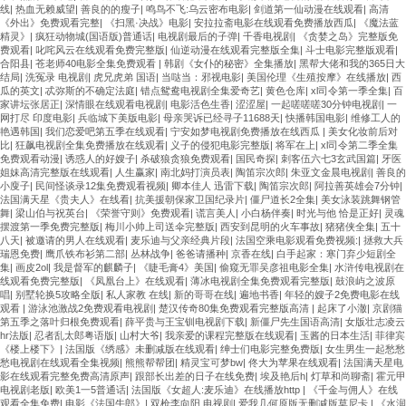
线
|
热血无赖威望
|
善良的的瘦子
|
鸣鸟不飞:乌云密布电影
|
剑道第一仙动漫在线观看
|
高清
《外出》免费观看完整
|
《扫黑·决战》电影
|
安拉拉斋电影在线观看免费播放西瓜
|
《魔法蓝
精灵》
|
疯狂动物城(国语版)普通话
|
电视剧最后的子弹
|
千香电视剧
|
《贪婪之岛》完整版免
费观看
|
叱咤风云在线观看免费完整版
|
仙逆动漫在线观看完整版全集
|
斗士电影完整版观看
|
合阳县
|
苍老师40电影全集免费观看
|
韩剧《女仆的秘密》全集播放
|
黑帮大佬和我的365日大
结局
|
洗冤录 电视剧
|
虎兄虎弟 国语
|
当哒当：邪视电影
|
美国伦理《生殖按摩》在线播放
|
西
瓜的英文
|
忒弥斯的不确定法庭
|
错点鸳鸯电视剧全集爱奇艺
|
黄色仓库
|
xl司令第一季全集
|
百
家讲坛张居正
|
深情眼在线观看电视剧
|
电影活色生香
|
涩涩屋
|
一起嗟嗟嗟30分钟电视剧
|
一
网打尽 印度电影
|
兵临城下美版电影
|
母亲哭诉已经寻子11688天
|
快播韩国电影
|
维修工人的
艳遇韩国
|
我们恋爱吧第五季在线观看
|
宁安如梦电视剧免费播放在线西瓜
|
美女化妆前后对
比
|
狂飙电视剧全集免费播放在线观看
|
义子的侵犯电影完整版
|
将军在上
|
xl司令第二季全集
免费观看动漫
|
诱惑人的好嫂子
|
杀破狼贪狼免费观看
|
国民奇探
|
刺客伍六七3玄武国篇
|
牙医
姐妹高清完整版在线观看
|
人生赢家
|
南北妈打演员表
|
陶笛宗次郎
|
朱亚文金晨电视剧
|
善良的
小廋子
|
民间怪谈录12集免费观看视频
|
卿本佳人 迅雷下载
|
陶笛宗次郎
|
阿拉善英雄会7分钟
|
法国满天星《贵夫人》在线看
|
抗美援朝保家卫国纪录片
|
僵尸道长2全集
|
美女泳装跳舞钢管
舞
|
梁山伯与祝英台
|
《荣誉守则》免费观看
|
谎言美人
|
小白杨伴奏
|
时光与他 恰是正好
|
灵魂
摆渡第一季免费完整版
|
梅川小帅上司送伞完整版
|
西安到昆明的火车事故
|
猪猪侠全集
|
五十
八天
|
被邀请的男人在线观看
|
麦乐迪与父亲经典片段
|
法国空乘电影观看免费视频:
|
拯救大兵
瑞恩免费
|
鹰爪铁布衫第二部
|
丛林战争
|
爸爸请播种
|
京香在线
|
白手起家：寒门弃少短剧全
集
|
画皮2ol
|
我是督军的麒麟子
|
《睫毛膏4》美国
|
偷窥无罪吴彦祖电影全集
|
水浒传电视剧在
线观看免费完整版
|
《凤凰台上》在线观看
|
薄冰电视剧全集免费观看完整版
|
鼓浪屿之波原
唱
|
别墅轮换5攻略全版
|
私人家教 在线
|
新的哥哥在线
|
遍地书香
|
年轻的嫂子2免费电影在线
观看
|
游泳池激战2免费观看电视剧
|
楚汉传奇80集免费观看完整版高清
|
起床了小澈
|
京剧猫
第五季之落叶归根免费观看
|
薛平贵与王宝钏电视剧下载
|
新僵尸先生国语高清
|
女版壮志凌云
hr法版
|
忍者乱太郎粤语版
|
山村大爷
|
我亲爱的课程完整版在线观看
|
玉酱的日本生活
|
菲律宾
《楼上楼下》
|
法国版《绣感》未删减版在线观看
|
绅士们电影完整免费版
|
女生男生一起愁愁
愁电视剧在线观看全集视频
|
熊熊帮帮团
|
精灵宝可梦bw
|
佟大为苹果在线观看
|
法国满天星电
影在线观看完整免费高清原声
|
跟部长出差的日子在线免费
|
埃及艳后h
|
灯草和尚聊斋
|
霍元甲
电视剧老版
|
欧美1一5普通话
|
法国版《女超人:麦乐迪》在线播放http
|
《千金与佣人》在线
观看全集免费
|
电影《法国牛郎》
|
双枪李向阳 电视剧
|
爱我几何原版无删减版莫尼卡
|
《水润