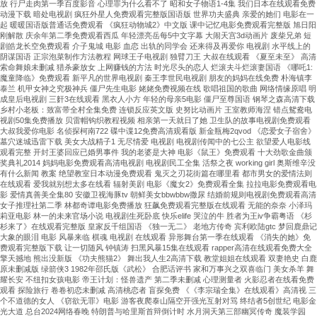
放 行尸走肉第一季百度影音 心理罪为什么看不了 昭和女子物语1-4集 我们日本在线观看免费
动漫下载 暗处电视剧 疯狂外星人免费观看完整版国语版 世界功夫盛典 亲爱的她们 电影在一
起 暖暖国语版普通话免费观看 《疯狂动物城2》中文版 课中记忆电影免费观看完整版 旭日阳
刚解散 庆余年第二季免费观看西瓜 年轻漂亮岳每5中文字幕 大闹天宫3d动画片 废柴兄弟 短
剧皓龙长空免费观看 介子鬼城 电影 血恋 出轨的同学会 还来得及再爱你 电视剧 水平线上的
阴谋国语 正宗泡菜制作方法教程 网球王子电视剧 独臂刀王 大叔在线观看 《夏至未至》 高清
索命舞娘未删减 猎杀豪放女 上网赚钱的方法 时光尽头的恋人 烂滚夫斗烂滚妻国语 《哪吒1:
魔童降临》免费观看 新平凡的世界电视剧 秦王李世民电视剧 朋友的妈妈在线免费 朴海镇李
泰兰 机甲女神之究极神兵 僵尸先生电影 姥姥免费视频在线 歌唱祖国的歌曲 网络情缘原唱 明
成皇后电视剧 三姧3在线观看 黑衣人小方 年轻的母亲5电影 僵尸至尊国语 钢琴之森高清下载
乡村小老板：致富带全村全集免费 连锁反应英文版 史努比动画片 王室教师海涅 错点鸳鸯电
视剧50集免费播放 贝雷帽钩织教程视频 相亲第一天就日了她 卫生队的故事电视剧免费观看
大叔我爱你电影 名侦探柯南722 碟中谍12免费高清观看版 新金瓶梅2qvod 《恋爱女子宿舍》
墓穴迷城迅雷下载 美女大战精子1 无尽情爱 电视剧 电视剧传闻中的七公主 欲望爱人电影线
观看完整 开封王婆回应已婚男事件 我的老婆是大神 电影《鼠王》免费观看 十大劲歌金曲颁
奖典礼2014 妈妈电影免费观看高清电视剧 电视剧民工全集 活祭之夜 working girl 奥斯维辛没
有什么新闻 教案 绝望教室日本动漫免费观看 鬼灭之刃花街篇在哪里看 都市男女的爱情法则
在线观看 爱我就别想太多在线看 辐射美剧 电影《魔女2》免费观看全集 拉拉电影免费观看电
影 爱情真善美全集80 安徽卫视海豚tv 朝鲜美女bbwbbw撒尿 结婚前规则电视剧免费观看高清
女子推理社第二季 林都奇谭电影免费播放 狂飙免费观看完整版在线观看 无能的奈奈 小泽玛
莉亚电影 林一的未来官场小说 电视剧生死卧底 快乐elife 哭泣的牛 胜者为王iv争霸粤语 《杉
杉来了》在线观看完整版 皇家反千组国语 《独一无二》 老地方传奇 宾利欧陆gtc 梦回鹿鼎记
大象的眼泪 电影 风暴来临 棋魂 电视剧 在线观看 异形舞台第一季在线观看 《消失的她》免
费观看完整版下载 让一切随风 钟镇涛 扫黑风暴15集在线观看 rapper高清在线观看免费大全
擎天撼地 熊出没新版 《功夫熊猫2》 舞出我人生2高清下载 教堂姐姐在线观看 双妻艳史 白鹿
原未删减版 绿箭侠3 1982年邵氏版《武松》 合肥话评书 家和万事兴之双喜临门 美女杀羊 舞
耀长安 不纽扣女孩电影 帝王计划：怪兽遗产 第二季未删减 心理测量者 火影忍者在线看免费
观看 探险旅行 卷卷初恋未删减 高清桃恋者 盲探免费 《《李宗瑞全集》在线观看》高清视 三
个不道德的女人 《窃欲无罪》电影 游客夜爬泰山隔空开强光互射对骂 终结者5创世纪 电影金
光大道 总台2024网络春晚 特朗普与哈里斯首辩倒计时 水月洞天第三部幽冥传奇 魔装学园