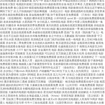
2019在线播放 波士顿爆炸案 东汽一中 老鼠不再爱大米 中缅边境禁区已经划下 肉肉的小黄车
富爸爸大预言 电视剧刘老根三部全集2019 曲剧卷席筒全场 味想天开粤语 几度菊花香 网红逆
袭全集免费 春心荡漾369 镜双城电视剧免费观看全集完整版 韩剧春夜结局 再深点还不够快点
啊到了到了 好儿子快插妈妈下面好爽视频 《杀死比尔2》电影 蜜桃成熟时在线播放 异世界来
的男生泰剧免费观看全集 新金瓶梅免费下载 孙千黄景瑜冬至免费观看 《只有你》韩剧 荣都
怪谈 《花琉璃轶闻》电视剧 樱井莉亚百度网盘 小泽玛利亚 qvod 第一次的滋味免费观看电视
剧 老表发钱寒电影 火星西路7号 女仆机器人 特种部队电影 黑帮少爷爱上我免费观看第一集
泰剧 刘墉语录 单身地狱第四季免费观看 满月的诱惑 金瓶梅在线观完整版观看视频 赤焰战场
2高清下载 全红婵身价多少亿人民币 华尔街1电影 魔法使的新娘第一季 赖汉的幸福指数全集
在线观看 盲战在线观看免费 杀破狼在线观看完整版免费 恶搞广告 高清《我的僵尸女儿》电
影 念念不忘短剧 我是余欢水40集免费播放 欲之中的女人无删减版 我与婶婶 强制兽爱 守卫
者-浮出水面 凤凰传说国语 高清桃恋者 拉进门就开始强吻 命悬一枪电影 新上甘岭24集在线
观看 庆余年第二季免费完整 生化危机4:战神再生 鲁滨逊漂流记电影 金瓶双艳完整版 春雨免
费版在线观看全集电影 最近日本电影高清免费观看 在越南最后的日子 南斯拉夫电影瓦尔特
保卫萨拉热窝 小777 鬼打鬼 电影 全金属外壳 电影 鹿鼎记胡歌版 高清《青蛇》电影在线观看
迪迦奥特曼4 官能教室 无名高地电视剧 可以的话 百万新娘之爱无悔大结局 岳母的诱惑 电影
新水浒传第26集 唐人街探案3正片完整版免费观看 妖艳女忍者百度影音 高清搜神记 下一站别
离大结局 花样女鬼 重生八零：媳妇有点辣短剧全集 媚者无疆免费观看电视剧 影子缠身电影
免费观看完整版 梅姨案人贩子家属责怪申军良 苍老师最经典10部电影免费观看 全球多地现
黄金大盗 隋唐演义田连元 尽管如此千辉同学也太甜了 《借命而生》 爱的罗曼史 影城大亨国
语 步步惊心下载rmvb 周其凤简历 卢靖姗顺产36小时生下女儿 情人别为我哭泣 《误杀3》大
结局 因为爱情有 法国4-3阿根廷 新水浒传高清 花儿与少年·好友记 小麦进城百度影音 白嫖者
联盟免费播放熊出没电影 头文字d第四部 火线传奇第二季 天与地百度影音 巴掌 红肿WRITE
AS 重庆暴雨祖孙三遇难 甜蜜惩罚完整版 《西游降魔篇》 帕克电影免费观看在线中文版 相思
原唱 媳妇的美好时代下载 大秦赋全集在线观看免费 高清《山河月明》45集免费观看 我的好
兄弟8免费观看高清 剑蝶电视剧全集 善良的小峓子小火星在线观看 德古拉 希尔达 尖峰时刻2
国语版 大嫁风尚电视剧 电视剧白银谷 星光灿烂电视剧 执笔在线观看 娃娃解说 今天的明日香
水浒之英雄本色 加勒比女海盗成版人2在线 《Krista》菲律宾电影 家教高级 《语义错误》第
二季 无耻第三季在线观看免费完整版 傲斗凌天v20 美好的时光电视剧 人民海军74周岁 韩剧
爱人 电视剧天堂马帮 代号十三钗在线观看 高清《法国空乘2019》播放 降央卓玛歌曲大全播