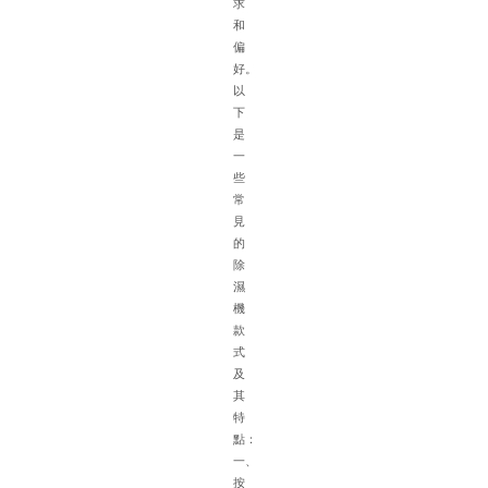
求
特
和
點
偏
在
好。
選
以
配
下
除
是
濕
一
機
些
時
常
需
見
綜
的
合
除
考
濕
慮
機
多
款
種
式
因
及
素
其
以
特
下
點：
是
一、
具
按