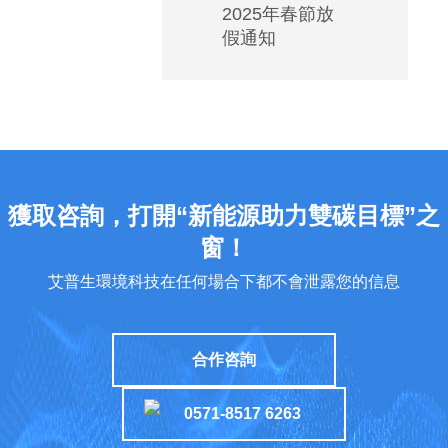
2025年春節放
低
假通知
溫
空
調
如
何
安
裝
獲取咨詢，打開“新能源助力雙碳目標”之
能
窗！
實
艾普生環境科技在任何場合下都不會泄露您的信息
現
高
能
合作咨詢
效
運
0571-8517 6263
行