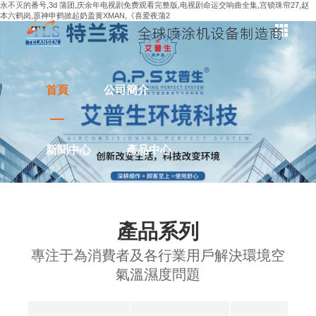
永不灭的番号,3d 蒲团,庆余年电视剧免费观看完整版,电视剧命运交响曲全集,宫锁珠帘27,赵
本六鹤岗,原神申鹤掀起奶盖黄XMAN,《喜爱夜蒲2
首頁
公司簡介
新聞中心
產品中心
解決方案
應用案例
產品系列
專注于為消費者及各行業用戶解決環境空
聯系我們
氣溫濕度問題