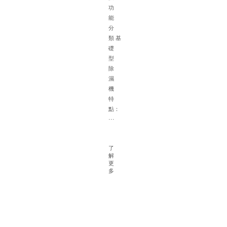
體
功
的
能
選
分
配
類 基
建
礎
議
型
一
除
根
濕
據
機
面
特
積
點：
確
···
定
除
濕
了
解
機
更
容
多
量
對
于
大
型
地