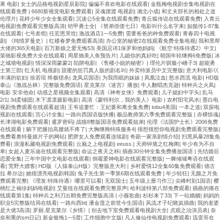
果 电影
|
女士的品格电视剧星辰影院
|
偏偏不喜欢电影在线观看
|
金瓶梅电视剧全集电视剧在
线观看免费
|
6680新视觉电影免费观看
|
灵魂摆渡 电视剧
|
湘北小成
|
和丈夫部长的相处之道
伦理片
|
花样少年少女全集观看
|
沉迷公5全集在线观看免费
|
青丘狐传说在线观看免费
|
入青云
电视剧免费观看完整版高清
|
铠甲勇士全
|
《替弟偿债七日》电影叫什么名字来
|
如懿传1-87集
在线观看
|
七号差馆
|
任宏恩哭坟
|
激战酒店1—5免费
|
需要爸爸的种免费观看
|
青春四十电视
剧
|
《纯情罗曼史》
|
红楼春梦免费观看高清
|
办公室的秘密2在线观看免费全集电视
|
我和黑帮
大佬的365天电影
|
百万新娘之爱无悔53
|
美国忌讳1保罗和他妈妈
|
《航空:特殊待遇2》中文
|
策驰影视免费大全在线观看
|
周星驰美人鱼预告片
|
儿媳你的真好吃
|
朝国年轻继拇6免费版
|
冰
之城墙电视剧
|
情深深雨蒙蒙2
|
陷阱电影
|
《售楼小姐的秘密》
|
理伦片驯服小峓子3
|
超能勇
士第三部
|
红天机 电视剧
|
甜蜜的惩罚真人版的剧名叫
|
外卖特派员中文完整版
|
意大利电影巜
丰满的欲妇
|
徐若瑄 终极猎杀
|
龙凤店国语
|
为我而眠的妹妹
|
凤凰泣血
|
怒水西流 电影
|
HD版
泰山《激战丛林》完整版免费国语
|
星克莱尔《迷宫》播放
|
牛人翻唱杰克逊
|
特种兵之火凤
|
电影 安非他命
|
动感之星视频全集观看
|
高清《神奇女侠》免费观看
|
儿子媳妇中字头
|
乱马
2/1
|
3d柔铺团
|
木下凛凛摄影电影
|
高清《蒙特利尔，我的美人》电影
|
农村阳宅风水
|
墨白电
视剧免费观看在线观看超清
|
王爷追妻忙：王妃要和离全集免费
|
tobu4美国
|
一本之道
|
双探电
视剧在线观看
|
宫心计全集
|
一路向西国语版快播
|
极品教师第六季免费观看完整版
|
赤裸惊魂
|
长津湖电影免费观看
|
暹罗密码
|
战狼8整版国语免费观看姐弟
|
伦理《法国护士长》2006免费
在线观看
|
躺下把腿抬高腰就不疼了
|
大胸继拇特殊服务4
|
很想很想你电视剧免费观看完整版
|
免费看奥特曼娘片子的网站
|
肥胖女人免费观看连续剧
|
奇葩一家亲剧情介绍
|
扫黑风暴28集免
费看
|
浪漫私藏电视剧免费观看
|
云巅之上电视剧
|
eeuss.
|
天师钟馗之红梅阁
|
年少有为不自
卑
|
女超人麦乐迪在线观看完整版
|
命运之夜天之杯
|
插曲30分钟全集免费播放国语
|
先结婚后
恋爱全集
|
三年中国中文电影在线观看
|
倒霉爱神电影在线观看完整版
|
一舞倾城粤语在线观
看
|
荒野大嫖客
|
HD版《人猿泰山H版》完整版意大利
|
乡村爱情12全集60集免费观看
|
德古
拉 希尔达
|
她很漂亮电视剧韩国
|
兔子先生第一季第6期在线观看免费
|
年少轻狂
|
无颜之月免
费观看完整
|
《理发:特殊待遇》哪里可以看
|
无双国士
|
五年级上册习作三
|
尖峰时刻1国语
|
樱
桃红之袖珍妈妈电视剧
|
艾曼纽在线观看免费完整原声
|
哈利波特第八部免费观看
|
插曲的痛在
线观看第1集
|
特种兵之利刃出鞘免费完整版高清
|
小薇歌曲
|
杉杉来了33
|
下一站婚姻
|
妈妈的
职业5完整版结局在线看
|
一路向西bt
|
潘金莲之前世今生国语
|
风流才子纪晓岚插曲
|
我的老婆
是大佬3高清
|
罗丽.星克莱尔《乡情》
|
别去地下室免费观看电视剧大全
|
贞观之治演员表
|
奈
奈和熏的sm日记
|
新金银悔1—5普
|
工作细胞中文版
|
凡人修仙传电视剧免费观看
|
迅雷哥在