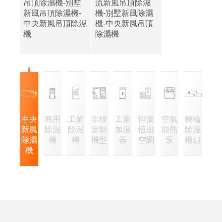
吊頂除濕機-別墅
流新風吊頂除濕
新風吊頂除濕機-
機-別墅新風除濕
中央新風吊頂除濕
機-中央新風吊頂
機
除濕機
中央
商用
工業
非標
工業
恒溫
空氣
轉輪
新風
除濕
除濕
定制
加濕
恒濕
能熱
除濕
除濕
機
機
機型
器
空調
泵
機組
機
企
經
業
營