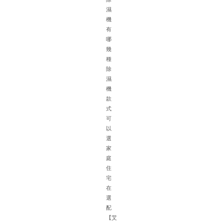
濕
機
有
哪
幾
種
除
濕
機
針
款
對
式
地
可
下
以
車
選
庫
家
的
庭
特
住
殊
宅
環
在
境
選
如
配
面
【艾