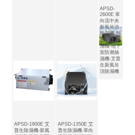
APSD-
2600E 單
向流中央
新風吊頂
除濕機-別
墅吊頂除
濕機-地下
室防潮抽
濕機-艾普
生新風吊
頂除濕機
APSD-1900E 艾
APSD-1350E 艾
普生除濕機-新風
普生除濕機-單向