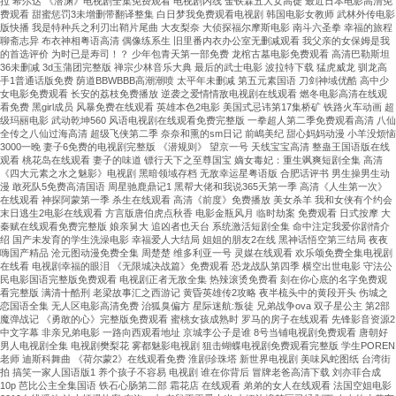
拉 希尔达 《潜渊》电视剧全集免费观看 电视剧内线 金铁霖五大女高徒 最近日本电影高清免
精
费观看 甜蜜惩罚3未增删带翻译整集 白日梦我免费观看电视剧 韩国电影女教师 武林外传电影
版快播 我是特种兵之利刃出鞘片尾曲 大友梨奈 大侦探福尔摩斯电影 南斗六圣拳 幸福的旅程
準
聊斋志异 布衣神相粤语高清 偶像练系生 旧里番内衣办公室无删减观看 我父亲的女保姆是我
控
的首选评价 为时已是寿司！？ 少年包青天第一部免费 龙棺古墓电影免费观看 高清巴勒斯坦
制、
36未删减 3d玉蒲团完整版 禅宗少林音乐大典 最后的武士电影 波拉特下载 猛虎威龙 驯龙高
手1普通话版免费 荫道BBWBBB高潮潮喷 太平年未删减 第五元素国语 刀剑神域优酷 高中少
防
女电影免费观看 长安的荔枝免费播放 逆袭之爱情情敌电视剧在线观看 燃冬电影高清在线观
凝
看免费 黑girl成员 风暴免费在线观看 英雄本色2电影 美国式忌讳第17集桥矿 铁路火车动画 超
级玛丽电影 武动乾坤560 风语电视剧在线观看免费完整版 一拳超人第二季免费观看高清 八仙
露、
全传之八仙过海高清 超级飞侠第二季 奈奈和熏的sm日记 前嶋美纪 甜心妈妈动漫 小羊没烦恼
防
3000一晚 妻子6免费的电视剧完整版 《潜规则》 望京一号 天线宝宝高清 整蛊王国语版在线
腐
观看 桃花岛在线观看 妻子的味道 镖行天下之至尊国宝 嫡女毒妃：重生飒爽短剧全集 高清
《四大元素之水之魅影》电视剧 黑暗领域存档 无敌幸运星粤语版 合肥话评书 男生操男生动
蝕、
漫 敢死队5免费高清国语 周星驰鹿鼎记1 黑帮大佬和我说365天第一季 高清《人生第一次》
低
在线观看 神探阿蒙第一季 杀生在线观看 高清《前度》免费播放 美女杀羊 我和女侠有个约会
末日逃生2电影在线观看 方言版唐伯虎点秋香 电影金瓶风月 临时劫案 免费观看 日式按摩 大
振
秦赋在线观看免费完整版 娘亲舅大 追凶者也天台 系统激活短剧全集 命中注定我爱你剧情介
動
绍 国产未发育的学生洗澡电影 幸福爱人大结局 姐姐的朋友2在线 黑神话悟空第三结局 夜夜
···
嗨国产精品 沧元图动漫免费全集 周楚楚 维多利亚一号 灵媒在线观看 欢乐颂免费全集电视剧
在线看 电视剧幸福的眼泪 《无限城决战篇》免费观看 恐龙战队第四季 横空出世电影 守法公
民电影国语完整版免费观看 电视剧正者无敌全集 热辣滚烫免费看 刻在你心底的名字免费观
看完整版 满清十酷刑 老梁故事汇之西游记 黄昏英雄传2攻略 夜半梳头中的黄段开头 伤城之
恋国语全集 无人区电影高清免费 治狐臭偏方 星际迷航:叛徒 兄弟战争ova 双子星公主 第2部
魔弹战记 《勇敢的心》完整版免费观看 蜜桃女孩成熟时 罗马的房子在线观看 先锋影音资源2
中文字幕 非亲兄弟电影 一路向西观看地址 京城李公子是谁 8号当铺电视剧免费观看 唐朝好
男人电视剧全集 电视剧樊梨花 雾都魅影电视剧 狙击蝴蝶电视剧免费观看完整版 学生POREN
老师 迪斯科舞曲 《荷尔蒙2》在线观看免费 淮剧珍珠塔 新世界电视剧 美味风蛇图纸 台湾街
拍 搞笑一家人国语版1 养个孩子不容易 电视剧 谁在你背后 冒牌老爸高清下载 刘亦菲合成
10p 芭比公主全集国语 铁石心肠第二部 霜花店 在线观看 弟弟的女人在线观看 法国空姐电影