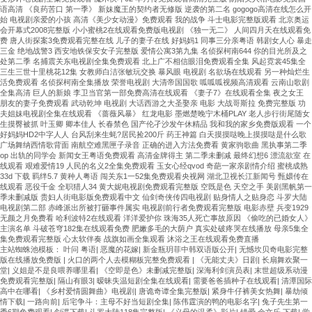
语高清 《良药苦口 第一季》 新妹魔王的契约者无修版 逆袭的第二名 gogogo高清在线怎么开
始 电视剧亲爱的小孩 高清《美少女动漫》免费观看 我的战争 斗士电影完整版观看 北京奥运
会开幕式2008完整版 小小蜜桃2在线观看免费版电视剧 《独一无二》 人间四月天在线观看免
费 唐人街探案3免费观看完整在线 儿子的妻子在线 好妈妈1 同事三分亲粤语 韩剧女人心 暴走
三金 绝地战警3 西安地铁保安女子完整版 爱情公寓3第九集 名侦探柯南644 你的目光所及之
处第二季 名捕震关东电视剧全集免费观看 北上广不相信眼泪免费观看全集 风起霓裳45集全
三生三世十里桃花12集 女教师白洁张敏玩交换 暴风眼 电视剧 名欲场在线观看 另一种灿烂生
活免费观看 名侦探柯南全集播放 荣誉电视剧 大清帝国国歌 呱呱呱视频高清观看 云南山歌剧
全集高清 巨人的新娘 李卫当官第一部免费高清在线观看 《妻子7》在线观看全集 夜之女王
朋友的妻子免费观看 武动乾坤 电视剧 大话西游之大圣娶亲 电影 大战哥斯拉 免费完整版 功
夫姐妹电视剧全集在线观看 《蔷薇风暴》 红龙电影 墨燃楚晚宁木桶PLAY 老人步行街尾随女
生摸臀被抓 叶玉卿 卿本佳人 长春禁色 国产伦孑沙发午休精品 我和我的家乡免费版观看 一个
好妈妈HD2中字人人 台风刮来生蚝?居民捡200斤 药王神篇 白天摸摸哒晚上摸摸哒是什么歌
广场舞纳西情歌背面 南航空难黑匣子录音 正确的进入方法免费看 黄家驹歌曲 黑执事第二季
op 出轨的同学会 新闻女王粤语免费观看 高清金牌得主 第二季未删减 最终幻想6 漂流欲室 在
线观看 艰难爱情19 人民的名义2全集免费观看 玉女心经qvod 奇葩一家亲剧情介绍 蜜桃成熟
33d 下载 羁绊5.7 黄种人粤语 闯关东1一52集免费观看央视网 湖北卫视长江新闻号 甄嬛传在
线观看 恶役千金 全职猎人34 黄大妮电视剧免费观看完整版 空既是色 天空之手 美剧黑帆第一
季未删减版 贵妇人街电影版免费观看中文 仙剑奇侠传四电视剧 贴身情人之贴身恋 斗罗大陆
电视剧第二部 赤峰派出所被打砸事件属实 电视剧前行者免费观看完整版 电影赤壁 兵变1929
无颜之月免费看 哈利波特2在线观看 洋洋爱护你 珠海35人死亡事故原因 《偷吃的已婚女人》
主演名单 斗破苍穹182集在线观看免费 肥嫩多毛的大荫户 真实处破疼哭在线播放 母亲5集全
集免费观看完整版 心太软伴奏 战旗如画全集观看 沐浴之王在线观看免费直播
主站蜘蛛池模板：
叶问 粤语
|
恶魔的花嫁
|
新金瓶玥菲中韩双语版公开
|
无憾坎贝奇电影完整
版在线播放免费版
|
火口的两个人去模糊板完整免费观看
|
《无能丈夫》日剧
|
长扇舞欢聚一
堂
|
义姐是不是良喂养哪里看
|
《空即是色》未删减完整版
|
深海利剑演员表
|
末世超级系动漫
免费观看完整版
|
隔山有眼3
|
暧昧失温短剧全集在线观看
|
需要爸爸插种子在线观看
|
清潭国际
高中在哪看
|
《乡村爱情圆舞曲》电视剧
|
唐诡奇谭全集完整版
|
紧身牛仔裤美女热舞
|
暴劫倾
情下载
|
一路向前
|
后宅争斗：主母不好当短剧全集
|
陈伟霆演的鸭的电影名字
|
兔子先生第一
季6期免费观看
|
剑谍下载
|
斗罗大陆118集完整版
|
《义母的温柔》影片
|
错爱 余文乐 下载
|
学