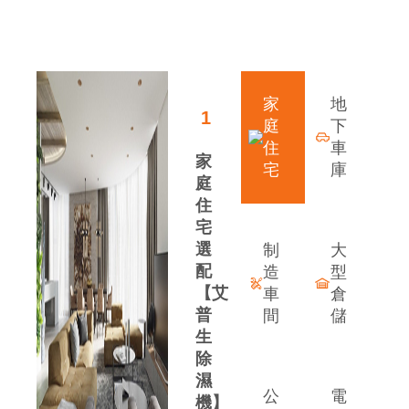
領先行業的發展優勢
家
地
1
庭
下
住
車
家
宅
庫
庭
住
宅
選
制
大
配
造
型
【艾
車
倉
普
間
儲
生
除
案
濕
公
電
機】