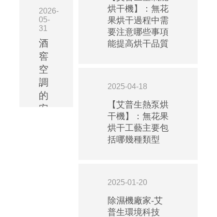
烘干機】：無花
2026-
05-
果烘干過程中需
31
要注意哪些事項
酒
能提高烘干品質
窖
空
調
2025-04-18
的
【艾普生熱泵烘
安
干機】：無花果
裝
烘干工藝主要包
規
括哪幾種類型
范：
艾
普
2025-01-20
生
酒
除濕機廠家-艾
普生環境科技
窖