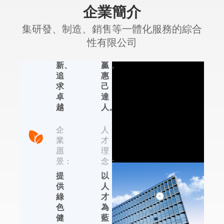
企業簡介
精
理
神：
念：
集研發、制造、銷售等一體化服務的綜合
認
合
性有限公司
真、
作
創
共
新、
贏，
追
惠
艾普生環境科
求
己
技
卓
達
越
人。
集研發、制造、銷售
等一體化服務的綜合
企
人
性有限公司，位于國
業
才
內著名的輕工業制造
愿
理
基地——杭州，依托
景：
念：
于近年來杭州的國家
提
以
信息化試點城市、電
供
人
子商務試點城市、集
綠
才
成電路設計產業化基
色
為
地的發展優勢，在除
健
藍
濕機、加濕器、恒溫