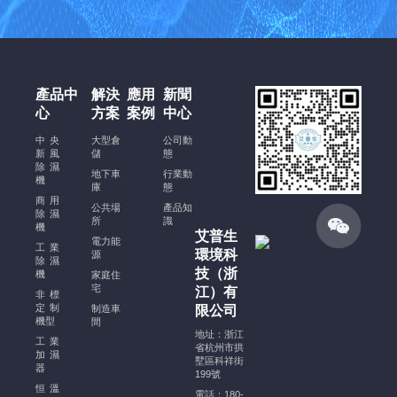
酒
窖
恒
溫
恒
產品中
解決
應用
新聞
濕
心
方案
案例
中心
空
調
中央
大型倉
公司動
新風
安
儲
態
除濕
裝
地下車
行業動
機
庫
態
規
商用
公共場
產品知
范、
除濕
所
識
機
注
艾普生
電力能
意
工業
環境科
源
除濕
事
技（浙
機
家庭住
項
宅
江）有
非標
及
定制
制造車
限公司
機型
穩
間
地址：浙江
定
工業
省杭州市拱
加濕
運
墅區科祥街
器
199號
行
恒溫
電話：180-