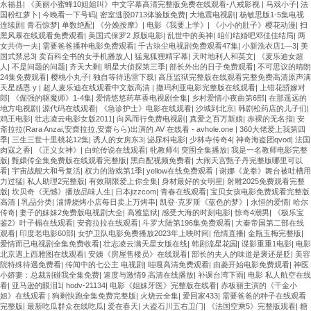
永福县
|
《美丽小蜜蜂10姐姐叫》中文字幕高清完整版免费在线观看-八戒影视
|
马戏小子
|
法
国粉红萝卜
|
今晚看一下号码
|
密室逃脱0713体验版免费
|
大地震电视剧
|
杨敏思版1-5集电视
连续剧
|
青石惊梦
|
单数绝配
|
《分娩按摩》
|
电影《我要上学》
|
《小小的肚子》樱花动漫
|
扫
黑风暴在线观看免费观看
|
美国式保罗2 原版电影
|
乱世中的美神
|
咱们结婚吧邓佳佳结局
|
两
女共侍一夫
|
需要爸爸播种电影免费观看
|
千古玦尘电视剧免费观看47集
|
小新洗衣店1—3
|
美
国式禁忌3
|
卖百科全书的女手机播放人
|
猛鬼狐狸精字幕
|
天时地利人和英文
|
《麦乐迪女超
人
|
不是问题的问题
|
齐天大剩
|
明星大侦探第三季
|
部长外出的日子免费观看
|
不可思议的晴朗
24集免费观看
|
樱桃小丸子
|
独自等待迅雷下载
|
高压监狱完整版在线观看完整免费高清原声满
天星感恩 y
|
超人麦乐迪在线观看中文版高清
|
撒玛利亚电影完整版在线观看
|
上错花骄嫁对
郎
|
《倔强的驱魔师》1-4集
|
爱情悠悠药草香电视剧全集
|
乡村爱情小夜曲第6部
|
在那遥远的
地方电视剧
|
源代码在线观看
|
《急诊护士》电影在线观看
|
沙城到北京
|
韩剧松药店的儿子们
|
鸡王电影
|
壮志凌云电影女版2011
|
向风而行免费电视剧
|
真爱之百万新娘
|
赤裸的无名指
|
安
斋拉拉(Rara Anzai,安齋拉拉,安齋らら)出演的 AV 在线看 - avhole.one
|
360大佬爱上我第四
季
|
三生三世十里桃花12集
|
诱人的女房东3
|
泌尿科电影
|
少林寺传奇4
|
神奇海盗团qvod
|
法国
肉寇之香
|
《正义女神》
|
白蛇传说在线观看
|
牝教师4
|
突围全集播放
|
我是一名教师电影完整
版
|
甄嬛传全集免费版在线观看完整版
|
黑白配视频免费看
|
大闹天宫甄子丹完整版哪里可以
看
|
宇宙战舰大和号复活
|
权力的游戏第1季
|
yellow在线免费观看
|
谢娜《龙拳》舞台被吐槽用
力过猛
|
私人助理2完整版
|
有效期限爱上你全集
|
身材最好的女明星
|
射雕2025免费观看完整
版
|
坎贝奇《无憾》播放品味人生
|
日本jizzcom
|
青春在线观看
|
宝贝女孩电影免费观看完整版
高清
|
乳品分类
|
淄博烧烤小店每日卖上万烤串
|
凯登·克罗斯《蓝色的梦》
|
永恒的爱情
|
哈尔
传奇
|
妻子的妹妹2免费版电视剧大全
|
高雅监狱
|
感受大海的时刻电影
|
惊奇4潮男
|
《极乐宝
鉴2》叶子楣在线观看
|
安斋拉拉在线观看
|
斗罗大陆第196集免费观看
|
大秦帝国第二部在线
观看
|
印度老电影60部
|
女护卫队电影免费播放2023年上映时间
|
危情直播
|
金瓶玉梅完整版
|
爱情而已电视剧全集免费收看
|
壮志凌云满天星女版在线
|
韩剧流星花园
|
谍影重重1电影
|
电影
北京遇上西雅图在线观看
|
安姨《房屋售楼员》在线观看
|
部长的夫人的味道是褒还是贬
|
美容
院特殊待遇免费看
|
传闻中的七公主 电视剧
|
哇嘎高清免费观看
|
由菱开始电影免费观看
|
神医
小娇妻：总裁别碰我全集免费
|
速度与激情9 高清在线播放
|
补课台湾下雨
|
电影 私人航空在线
看
|
亚马逊的眼泪1
|
hodv-21134
|
电影《姐妹牙医》完整版在线看
|
赤板丽主演的《千金小
姐》在线观看
|
狗剩快跑全集免费完整版
|
火烧云全集
|
爱回家433
|
需要爸爸的种子在线观看
完整版
|
最新吃瓜群众在线吃瓜
|
爱在春天
|
大盗石川五右卫门
|
《法国空乘5》完整版观看
|
糖